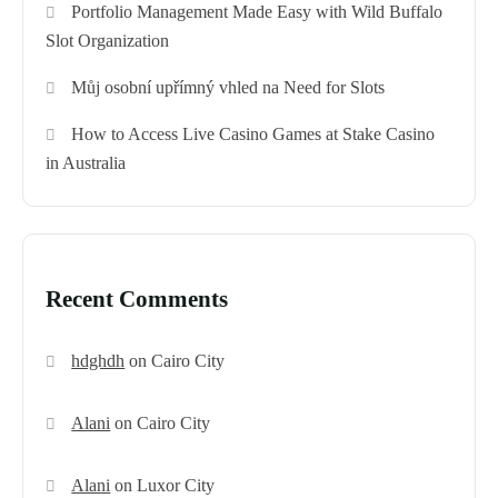
Portfolio Management Made Easy with Wild Buffalo
Slot Organization
Můj osobní upřímný vhled na Need for Slots
How to Access Live Casino Games at Stake Casino
in Australia
Recent Comments
hdghdh
on
Cairo City
Alani
on
Cairo City
Alani
on
Luxor City