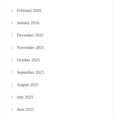
February 2026
January 2026
December 2025
November 2025
October 2025
September 2025
August 2025
July 2025
June 2025