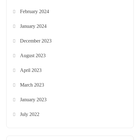
February 2024
January 2024
December 2023
August 2023
April 2023
March 2023
January 2023
July 2022