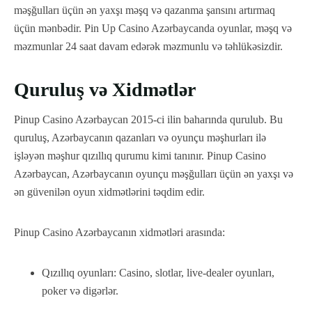
məşğulları üçün ən yaxşı məşq və qazanma şansını artırmaq
üçün mənbədir. Pin Up Casino Azərbaycanda oyunlar, məşq və
məzmunlar 24 saat davam edərək məzmunlu və təhlükəsizdir.
Quruluş və Xidmətlər
Pinup Casino Azərbaycan 2015-ci ilin baharında qurulub. Bu
quruluş, Azərbaycanın qazanları və oyunçu məşhurları ilə
işləyən məşhur qızıllıq qurumu kimi tanınır. Pinup Casino
Azərbaycan, Azərbaycanın oyunçu məşğulları üçün ən yaxşı və
ən güvenilən oyun xidmətlərini təqdim edir.
Pinup Casino Azərbaycanın xidmətləri arasında:
Qızıllıq oyunları: Casino, slotlar, live-dealer oyunları,
poker və digərlər.