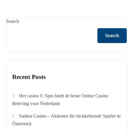
Search
Search
Recent Posts
Het casino U Spin biedt de beste Online Casino
Beleving voor Nederland
Sankra Casino – Aktionen für rückkehrende Spieler in
Österreich