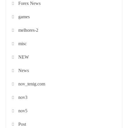
Forex News
games
melhores-2
misc
NEW
News
nov_tenig.com
nov3
nov5
Post