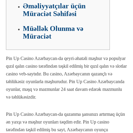
Əməliyyatçılar üçün
Müraciət Səhifəsi
Müəllək Olunma və
Müraciət
Pin Up Casino Azərbaycan-da qeyri-əhatəli məşhur və populyar
qızıl qalın casino tərəfindən təşkil edilmiş bir qızıl qalın və slotlar
casino veb-saytıdır. Bu casino, Azərbaycanın qazançlı və
təhlükəsiz oyunlarla məşhurudur. Pin Up Casino Azərbaycanda
oyunlar, məşq və məzmunlar 24 saat davam edərək məzmunlu
və təhlükəsizdir.
Pin Up Casino Azərbaycan-da qazanma şansınızı artırmaq üçün
ən yaxşı və məşhur oyunları təqdim edir. Pin Up casino
tərəfindən təşkil edilmiş bu sayt, Azərbaycanın oyunçu