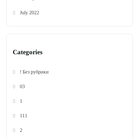
July 2022
Categories
! Без рубрики
03
1
111
2