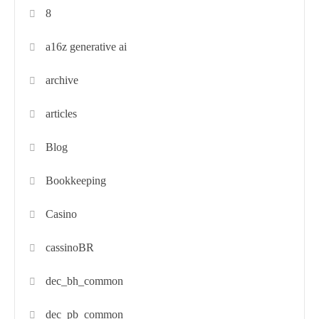
8
a16z generative ai
archive
articles
Blog
Bookkeeping
Casino
cassinoBR
dec_bh_common
dec_pb_common