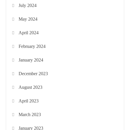
July 2024
May 2024
April 2024
February 2024
January 2024
December 2023
August 2023
April 2023
March 2023
January 2023