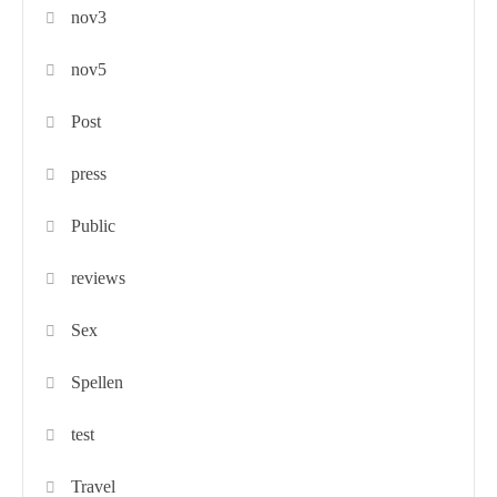
nov3
nov5
Post
press
Public
reviews
Sex
Spellen
test
Travel