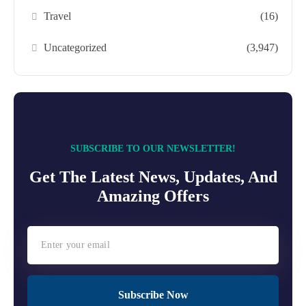
Travel
(16)
Uncategorized
(3,947)
SUBSCRIBE TO OUR NEWSLETTER!
Get The Latest News, Updates, And
Amazing Offers
Subscribe Now