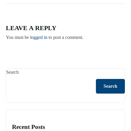
LEAVE A REPLY
You must be
logged in
to post a comment.
Search
Search
Recent Posts