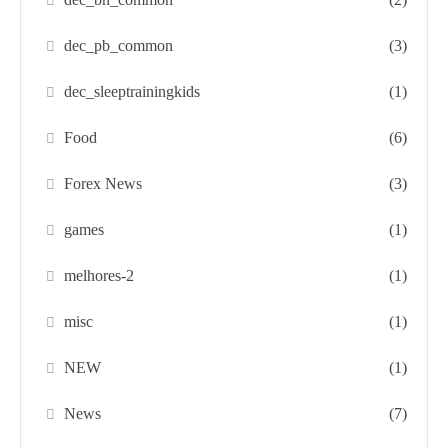
dec_pb_common
(3)
dec_sleeptrainingkids
(1)
Food
(6)
Forex News
(3)
games
(1)
melhores-2
(1)
misc
(1)
NEW
(1)
News
(7)