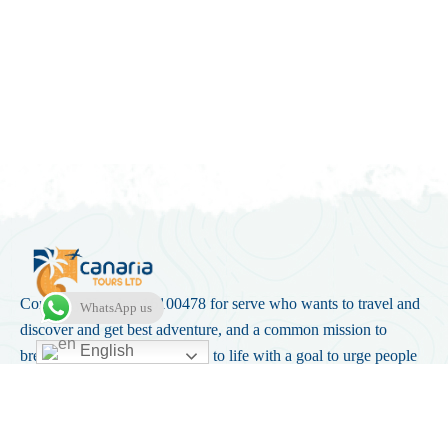
Company Number 16100478 for serve who wants to travel and
WhatsApp us
discover and get best adventure, and a common mission to
English
break the norm. Canaria came to life with a goal to urge people
into stepping out of their comfort zone.