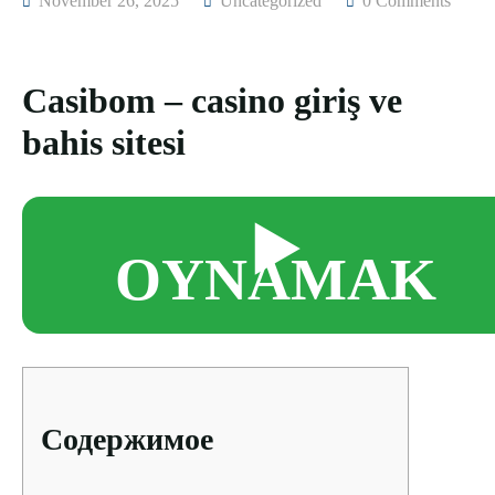
November 26, 2025
Uncategorized
0 Comments
Casibom – casino giriş ve
bahis sitesi
▶️
OYNAMAK
Содержимое