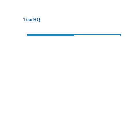
TourHQ