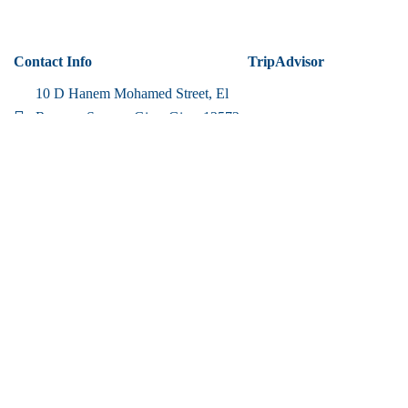
Contact Info
TripAdvisor
10 D Hanem Mohamed Street, El
Remaya Square, Giza, Giza, 12572
Cairo, Egypt
OFFICE 7242 321-323 HIGH
ROAD CHADWELL HEATH
ESSEX UNITED KINGDOM
RM6 6AX
+201147659925
info@canariatravelegypt.com