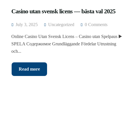
Casino utan svensk licens — bästa val 2025
July 3, 2025
Uncategorized
0 Comments
Online Casino Utan Svensk Licens – Casino utan Spelpaus ▶️
SPELA Содержимое Grundläggande Fördelar Utrustning
och...
Read more