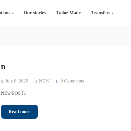
ations
Our stories
Tailor Made
Transfers
D
July 8, 2025
NEW
0 Comments
NEw POST1
Read more