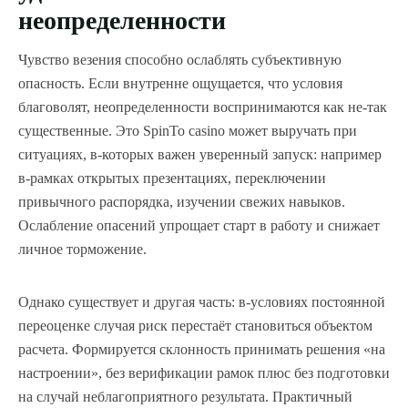
неопределенности
Чувство везения способно ослаблять субъективную
опасность. Если внутренне ощущается, что условия
благоволят, неопределенности воспринимаются как не-так
существенные. Это SpinTo casino может выручать при
ситуациях, в-которых важен уверенный запуск: например
в-рамках открытых презентациях, переключении
привычного распорядка, изучении свежих навыков.
Ослабление опасений упрощает старт в работу и снижает
личное торможение.
Однако существует и другая часть: в-условиях постоянной
переоценке случая риск перестаёт становиться объектом
расчета. Формируется склонность принимать решения «на
настроении», без верификации рамок плюс без подготовки
на случай неблагоприятного результата. Практичный