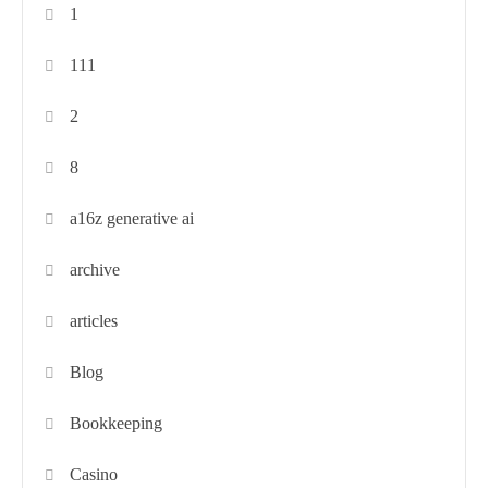
1
111
2
8
a16z generative ai
archive
articles
Blog
Bookkeeping
Casino