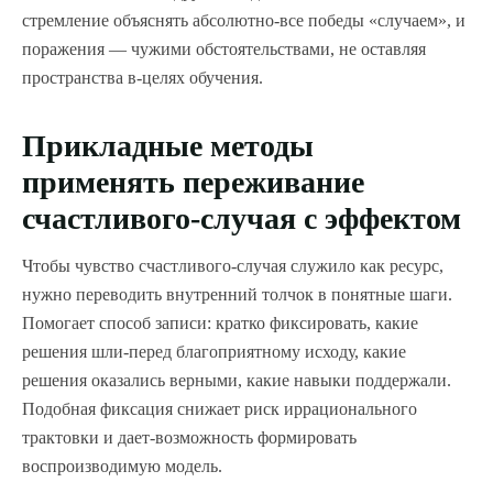
стремление объяснять абсолютно-все победы «случаем», и
поражения — чужими обстоятельствами, не оставляя
пространства в-целях обучения.
Прикладные методы
применять переживание
счастливого-случая с эффектом
Чтобы чувство счастливого-случая служило как ресурс,
нужно переводить внутренний толчок в понятные шаги.
Помогает способ записи: кратко фиксировать, какие
решения шли-перед благоприятному исходу, какие
решения оказались верными, какие навыки поддержали.
Подобная фиксация снижает риск иррационального
трактовки и дает-возможность формировать
воспроизводимую модель.