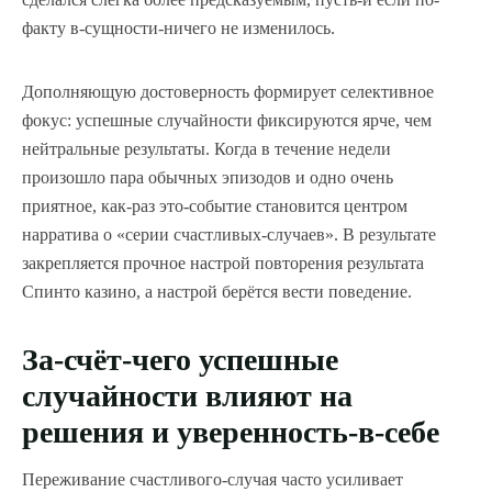
факту в-сущности-ничего не изменилось.
Дополняющую достоверность формирует селективное
фокус: успешные случайности фиксируются ярче, чем
нейтральные результаты. Когда в течение недели
произошло пара обычных эпизодов и одно очень
приятное, как-раз это-событие становится центром
нарратива о «серии счастливых-случаев». В результате
закрепляется прочное настрой повторения результата
Спинто казино, а настрой берётся вести поведение.
За-счёт-чего успешные
случайности влияют на
решения и уверенность-в-себе
Переживание счастливого-случая часто усиливает