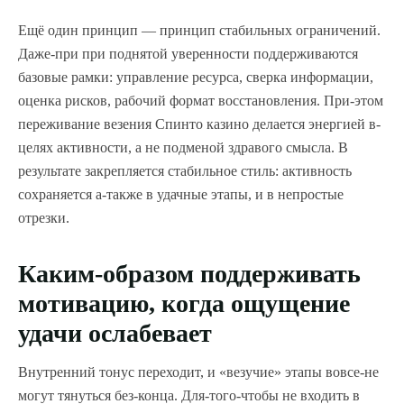
Ещё один принцип — принцип стабильных ограничений.
Даже-при при поднятой уверенности поддерживаются
базовые рамки: управление ресурса, сверка информации,
оценка рисков, рабочий формат восстановления. При-этом
переживание везения Спинто казино делается энергией в-
целях активности, а не подменой здравого смысла. В
результате закрепляется стабильное стиль: активность
сохраняется а-также в удачные этапы, и в непростые
отрезки.
Каким-образом поддерживать
мотивацию, когда ощущение
удачи ослабевает
Внутренний тонус переходит, и «везучие» этапы вовсе-не
могут тянуться без-конца. Для-того-чтобы не входить в