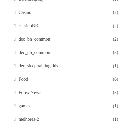
Casino
(2)
cassinoBR
(2)
dec_bh_common
(2)
dec_pb_common
(3)
dec_sleeptrainingkids
(1)
Food
(6)
Forex News
(3)
games
(1)
melhores-2
(1)