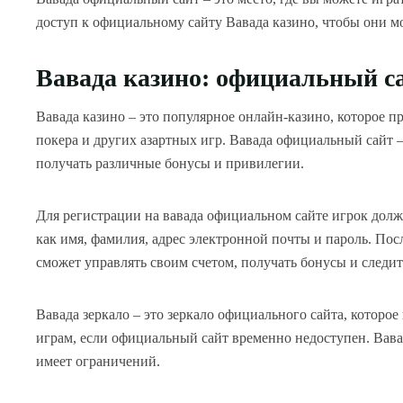
доступ к официальному сайту Вавада казино, чтобы они мо
Вавада казино: официальный са
Вавада казино – это популярное онлайн-казино, которое п
покера и других азартных игр. Вавада официальный сайт – 
получать различные бонусы и привилегии.
Для регистрации на вавада официальном сайте игрок долж
как имя, фамилия, адрес электронной почты и пароль. Пос
сможет управлять своим счетом, получать бонусы и следит
Вавада зеркало – это зеркало официального сайта, которо
играм, если официальный сайт временно недоступен. Вавада
имеет ограничений.