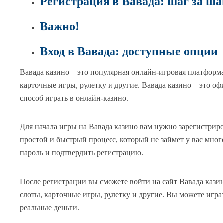
Регистрация в Вавада: шаг за ша
Важно!
Вход в Вавада: доступные опции
Вавада казино – это популярная онлайн-игровая платформа
карточные игры, рулетку и другие. Вавада казино – это 
способ играть в онлайн-казино.
Для начала игры на Вавада казино вам нужно зарегистриро
простой и быстрый процесс, который не займет у вас мно
пароль и подтвердить регистрацию.
После регистрации вы сможете войти на сайт Вавада казин
слоты, карточные игры, рулетку и другие. Вы можете играт
реальные деньги.