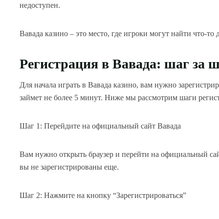
недоступен.
Вавада казино – это место, где игроки могут найти что-то д
Регистрация в Вавада: шаг за 
Для начала играть в Вавада казино, вам нужно зарегистри
займет не более 5 минут. Ниже мы рассмотрим шаги регис
Шаг 1: Перейдите на официальный сайт Вавада
Вам нужно открыть браузер и перейти на официальный сай
вы не зарегистрированы еще.
Шаг 2: Нажмите на кнопку “Зарегистрироваться”