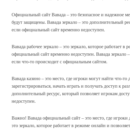
Официальный сайт Вавада – это безопасное и надежное мес
будут защищены. Вавада зеркало – это дополнительный рес
если официальный сайт временно недоступен.
Вавада рабочее зеркало – это зеркало, которое работает в 
официальный сайт временно недоступен. Вавада зеркало – 
если что-то происходит с официальным сайтом.
Вавада казино – это место, где игроки могут найти что-то 
зарегистрироваться, начать играть и получать доступ к р
дополнительный ресурс, который позволяет игрокам досту
недоступен.
Важно! Вавада официальный сайт – это место, где игроки
это зеркало, которое работает в режиме онлайн и позволя