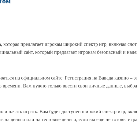
гом
, которая предлагает игрокам широкий спектр игр, включая слот
официальный сайт, который предлагает игрокам безопасный и на
ваться на официальном сайте. Регистрация на Вавада казино – э
го времени. Вам нужно только ввести свои личные данные, выбра
о и начать играть. Вам будет доступен широкий спектр игр, вкл
ь на деньги или на тестовые деньги, если вы еще не готовы игра