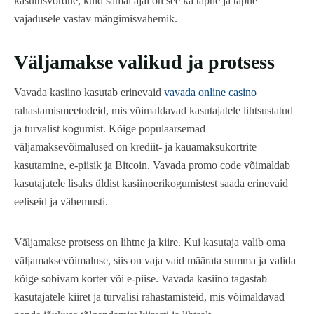
kasutusvõrdne, kuid samal ajal on see ka täpne ja täpne
vajadusele vastav mängimisvahemik.
Väljamakse valikud ja protsess
Vavada kasiino kasutab erinevaid
vavada online casino
rahastamismeetodeid, mis võimaldavad kasutajatele lihtsustatud
ja turvalist kogumist. Kõige populaarsemad
väljamaksevõimalused on krediit- ja kauamaksukortrite
kasutamine, e-piisik ja Bitcoin. Vavada promo code võimaldab
kasutajatele lisaks üldist kasiinoerikogumistest saada erinevaid
eeliseid ja vähemusti.
Väljamakse protsess on lihtne ja kiire. Kui kasutaja valib oma
väljamaksevõimaluse, siis on vaja vaid määrata summa ja valida
kõige sobivam korter või e-piise. Vavada kasiino tagastab
kasutajatele kiiret ja turvalisi rahastamisteid, mis võimaldavad