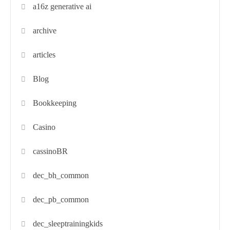
a16z generative ai
archive
articles
Blog
Bookkeeping
Casino
cassinoBR
dec_bh_common
dec_pb_common
dec_sleeptrainingkids