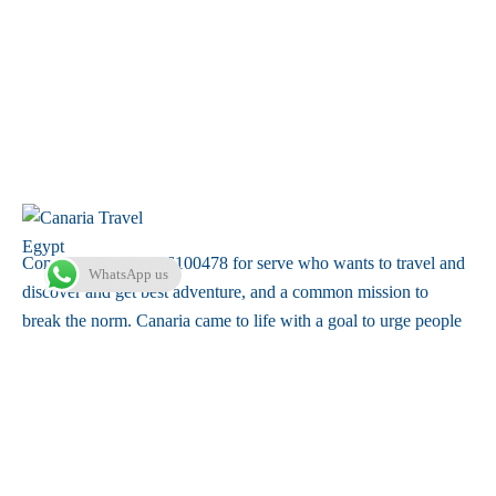
Company Number 16100478 for serve who wants to travel and
WhatsApp us
discover and get best adventure, and a common mission to
break the norm. Canaria came to life with a goal to urge people
into stepping out of their comfort zone.
About Us