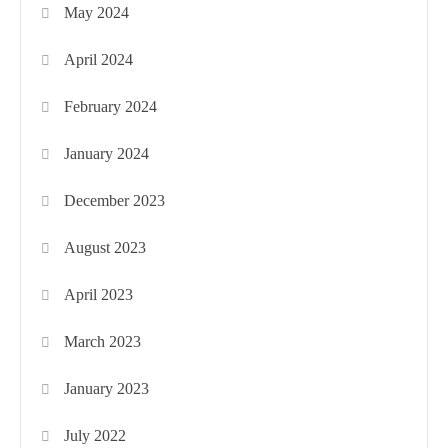
May 2024
April 2024
February 2024
January 2024
December 2023
August 2023
April 2023
March 2023
January 2023
July 2022