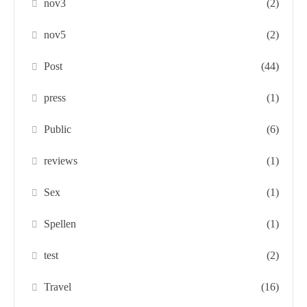
nov3
(2)
nov5
(2)
Post
(44)
press
(1)
Public
(6)
reviews
(1)
Sex
(1)
Spellen
(1)
test
(2)
Travel
(16)