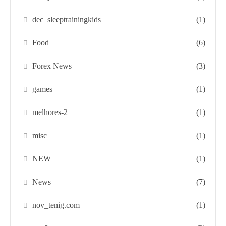
dec_sleeptrainingkids
(1)
Food
(6)
Forex News
(3)
games
(1)
melhores-2
(1)
misc
(1)
NEW
(1)
News
(7)
nov_tenig.com
(1)