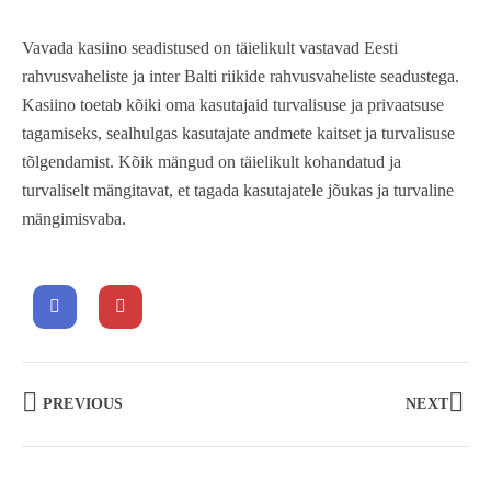
Vavada kasiino seadistused on täielikult vastavad Eesti
rahvusvaheliste ja inter Balti riikide rahvusvaheliste seadustega.
Kasiino toetab kõiki oma kasutajaid turvalisuse ja privaatsuse
tagamiseks, sealhulgas kasutajate andmete kaitset ja turvalisuse
tõlgendamist. Kõik mängud on täielikult kohandatud ja
turvaliselt mängitavat, et tagada kasutajatele jõukas ja turvaline
mängimisvaba.
PREVIOUS
NEXT