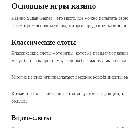
Основные игры казино
Казино Sultan Games – это место, где можно испытать сво
рассмотрим основные игры, которые предлагает казино, и 
Классические слоты
Классические слоты – это игры, которые предлагают кази
могут быть как простыми, с одним барабаном, так и слож
Многие из этих игр предлагают высокие коэффициенты вы
Кроме того, классические слоты могут иметь функции, такие 
больше.
Видео-слоты