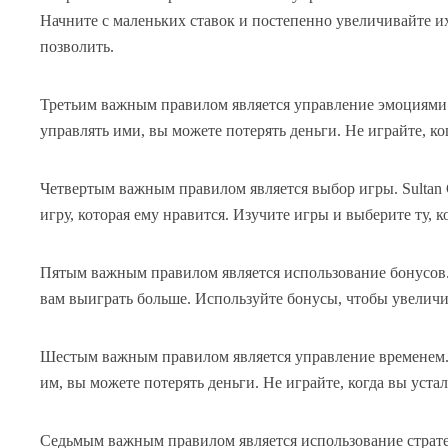
Начните с маленьких ставок и постепенно увеличивайте их
позволить.
Третьим важным правилом является управление эмоциями. 
управлять ими, вы можете потерять деньги. Не играйте, к
Четвертым важным правилом является выбор игры. Sultan
игру, которая ему нравится. Изучите игры и выберите ту, к
Пятым важным правилом является использование бонусов. 
вам выиграть больше. Используйте бонусы, чтобы увелич
Шестым важным правилом является управление временем. И
им, вы можете потерять деньги. Не играйте, когда вы уста
Седьмым важным правилом является использование стратег