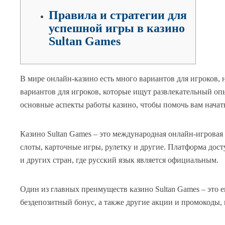
Правила и стратегии для
успешной игры в казино
Sultan Games
В мире онлайн-казино есть много вариантов для игроков, н
вариантов для игроков, которые ищут развлекательный о
основные аспекты работы казино, чтобы помочь вам начать
Казино Sultan Games – это международная онлайн-игровая 
слоты, карточные игры, рулетку и другие. Платформа досту
и других стран, где русский язык является официальным.
Один из главных преимуществ казино Sultan Games – это 
бездепозитный бонус, а также другие акции и промокоды, 