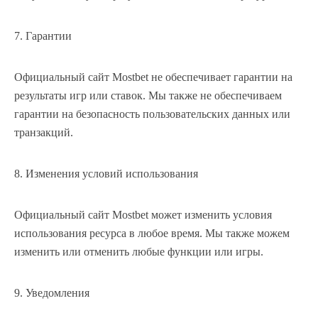
7. Гарантии
Официальный сайт Mostbet не обеспечивает гарантии на
результаты игр или ставок. Мы также не обеспечиваем
гарантии на безопасность пользовательских данных или
транзакций.
8. Изменения условий использования
Официальный сайт Mostbet может изменить условия
использования ресурса в любое время. Мы также можем
изменить или отменить любые функции или игры.
9. Уведомления