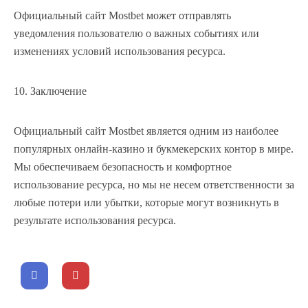
Официальный сайт Mostbet может отправлять
уведомления пользователю о важных событиях или
изменениях условий использования ресурса.
10. Заключение
Официальный сайт Mostbet является одним из наиболее
популярных онлайн-казино и букмекерских контор в мире.
Мы обеспечиваем безопасность и комфортное
использование ресурса, но мы не несем ответственности за
любые потери или убытки, которые могут возникнуть в
результате использования ресурса.