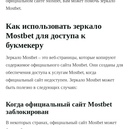
официальном сайте Mostbet, вам может помочь зеркало
Mostbet.
Как использовать зеркало
Mostbet для доступа к
букмекеру
Зеркало Mostbet – это веб-страницы, которые копируют
содержимое официального сайта Mostbet. Они созданы для
обеспечения доступа к услугам Mostbet, когда
официальный сайт недоступен. Зеркало Mostbet может
быть полезно в следующих случаях:
Когда официальный сайт Mostbet
заблокирован
В некоторых странах, официальный сайт Mostbet может