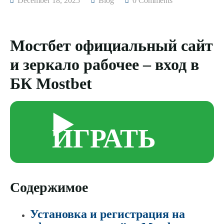
December 18, 2025
Blog
0 Comments
Мостбет официальный сайт
и зеркало рабочее – вход в
БК Mostbet
▶️
ИГРАТЬ
Содержимое
Установка и регистрация на