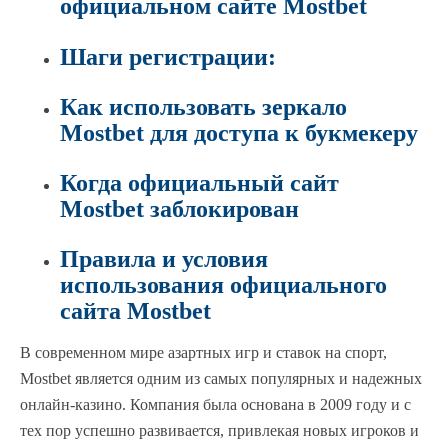
официальном сайте Mostbet
Шаги регистрации:
Как использовать зеркало
Mostbet для доступа к букмекеру
Когда официальный сайт
Mostbet заблокирован
Правила и условия
использования официального
сайта Mostbet
В современном мире азартных игр и ставок на спорт,
Mostbet является одним из самых популярных и надежных
онлайн-казино. Компания была основана в 2009 году и с
тех пор успешно развивается, привлекая новых игроков и