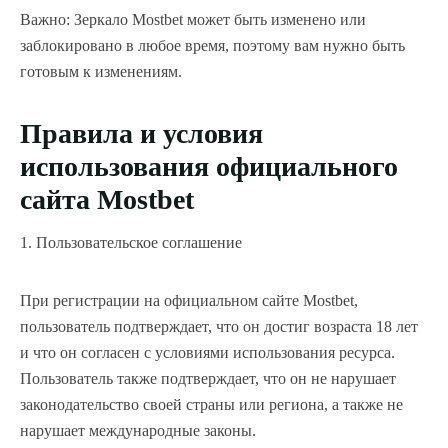
Важно: Зеркало Mostbet может быть изменено или
заблокировано в любое время, поэтому вам нужно быть
готовым к изменениям.
Правила и условия
использования официального
сайта Mostbet
1. Пользовательское соглашение
При регистрации на официальном сайте Mostbet,
пользователь подтверждает, что он достиг возраста 18 лет
и что он согласен с условиями использования ресурса.
Пользователь также подтверждает, что он не нарушает
законодательство своей страны или региона, а также не
нарушает международные законы.