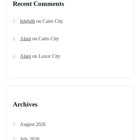
Recent Comments
hdghdh
on
Cairo City
Alani
on
Cairo City
Alani
on
Luxor City
Archives
August 2026
July 2026