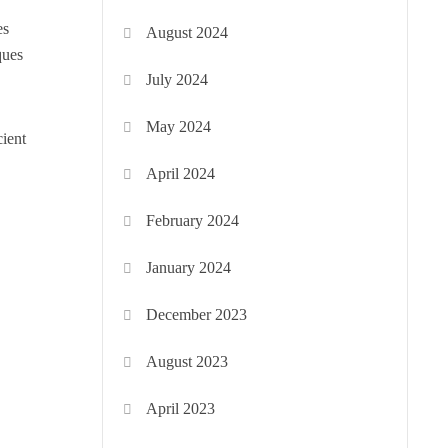
es
August 2024
ques
July 2024
May 2024
cient
April 2024
February 2024
January 2024
December 2023
August 2023
April 2023