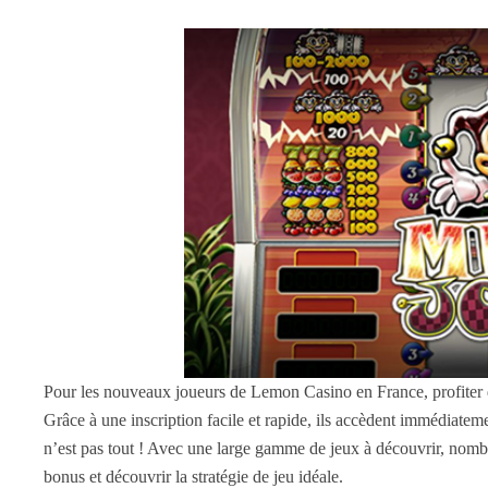
Pour les nouveaux joueurs de Lemon Casino en France, profiter d
Grâce à une inscription facile et rapide, ils accèdent immédiatem
n’est pas tout ! Avec une large gamme de jeux à découvrir, no
bonus et découvrir la stratégie de jeu idéale.