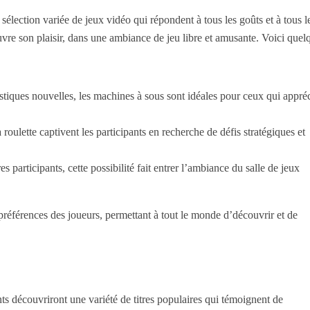
lection variée de jeux vidéo qui répondent à tous les goûts et à tous l
re son plaisir, dans une ambiance de jeu libre et amusante. Voici quel
tiques nouvelles, les machines à sous sont idéales pour ceux qui appré
 roulette captivent les participants en recherche de défis stratégiques et
s participants, cette possibilité fait entrer l’ambiance du salle de jeux
éférences des joueurs, permettant à tout le monde d’découvrir et de
nts découvriront une variété de titres populaires qui témoignent de