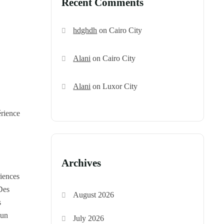
Recent Comments
hdghdh
on
Cairo City
Alani
on
Cairo City
Alani
on
Luxor City
érience
Archives
iences
Des
August 2026
s
 un
July 2026