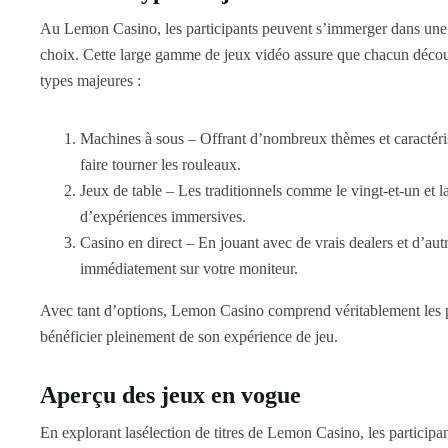
Au Lemon Casino, les participants peuvent s’immerger dans une sé
choix. Cette large gamme de jeux vidéo assure que chacun découv
types majeures :
Machines à sous – Offrant d’nombreux thèmes et caractéris
faire tourner les rouleaux.
Jeux de table – Les traditionnels comme le vingt-et-un et la
d’expériences immersives.
Casino en direct – En jouant avec de vrais dealers et d’autre
immédiatement sur votre moniteur.
Avec tant d’options, Lemon Casino comprend véritablement les pr
bénéficier pleinement de son expérience de jeu.
Aperçu des jeux en vogue
En explorant lasélection de titres de Lemon Casino, les participa