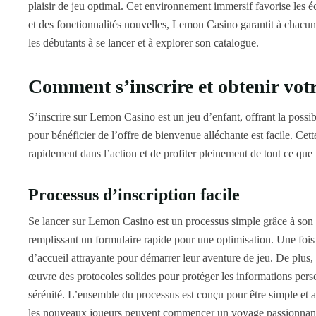
plaisir de jeu optimal. Cet environnement immersif favorise les é
et des fonctionnalités nouvelles, Lemon Casino garantit à chacun
les débutants à se lancer et à explorer son catalogue.
Comment s’inscrire et obtenir votr
S’inscrire sur Lemon Casino est un jeu d’enfant, offrant la possib
pour bénéficier de l’offre de bienvenue alléchante est facile. C
rapidement dans l’action et de profiter pleinement de tout ce que
Processus d’inscription facile
Se lancer sur Lemon Casino est un processus simple grâce à son ins
remplissant un formulaire rapide pour une optimisation. Une fois
d’accueil attrayante pour démarrer leur aventure de jeu. De plus
œuvre des protocoles solides pour protéger les informations person
sérénité. L’ensemble du processus est conçu pour être simple et ad
les nouveaux joueurs peuvent commencer un voyage passionnant d