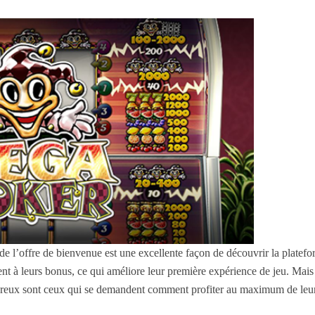
e l’offre de bienvenue est une excellente façon de découvrir la platefo
ent à leurs bonus, ce qui améliore leur première expérience de jeu. Mais
mbreux sont ceux qui se demandent comment profiter au maximum de leu