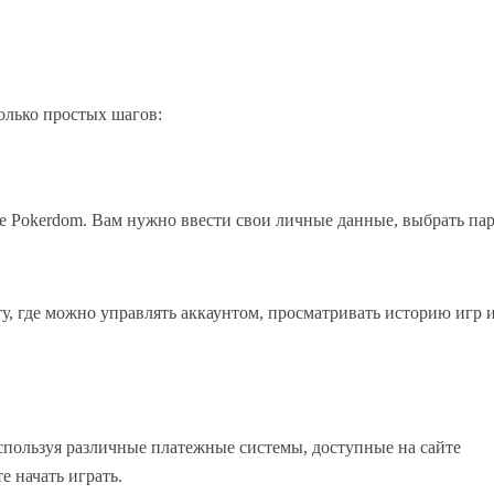
олько простых шагов:
е Pokerdom. Вам нужно ввести свои личные данные, выбрать пар
у, где можно управлять аккаунтом, просматривать историю игр 
используя различные платежные системы, доступные на сайте
е начать играть.