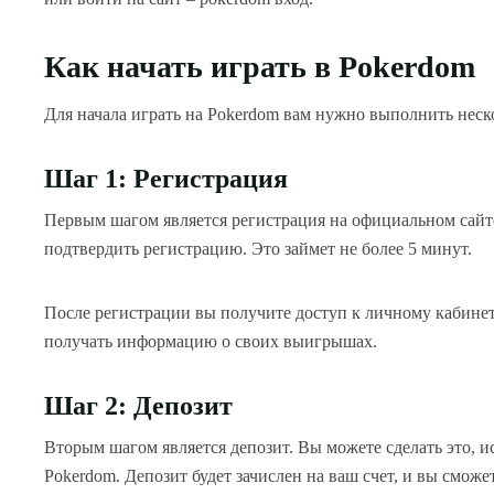
Как начать играть в Pokerdom
Для начала играть на Pokerdom вам нужно выполнить неск
Шаг 1: Регистрация
Первым шагом является регистрация на официальном сайт
подтвердить регистрацию. Это займет не более 5 минут.
После регистрации вы получите доступ к личному кабинет
получать информацию о своих выигрышах.
Шаг 2: Депозит
Вторым шагом является депозит. Вы можете сделать это, 
Pokerdom. Депозит будет зачислен на ваш счет, и вы сможет