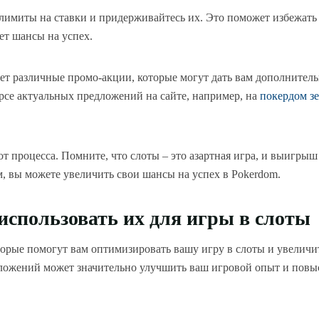
 лимиты на ставки и придерживайтесь их. Это поможет избежать
ет шансы на успех.
ает различные промо-акции, которые могут дать вам дополнител
урсе актуальных предложений на сайте, например, на
покердом з
т процесса. Помните, что слоты – это азартная игра, и выигрыш
м, вы можете увеличить свои шансы на успех в Pokerdom.
использовать их для игры в слоты
орые помогут вам оптимизировать вашу игру в слоты и увеличи
ложений может значительно улучшить ваш игровой опыт и повы