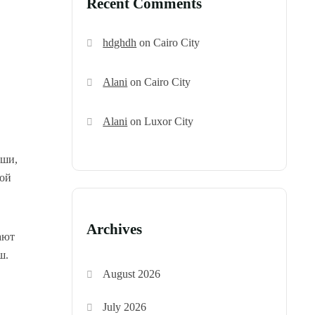
Recent Comments
hdghdh
on
Cairo City
Alani
on
Cairo City
Alani
on
Luxor City
ыши,
вой
Archives
ают
ш.
August 2026
July 2026