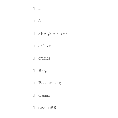
2
8
a16z generative ai
archive
articles
Blog
Bookkeeping
Casino
cassinoBR