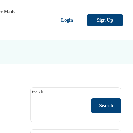
or Made
Login
Sign Up
Search
Search