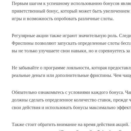
Первым шагом к успешному использованию бонусов являет
приветственный бонус, который может быть увеличением в
игры и возможность опробовать различные слоты.
Регулярные акции также играют значительную роль. След
Фриспины позволяют запускать определенные слоты бесплат
вы не только улучшаете свои навыки, но и соревнуетесь з
Не забывайте о программе лояльности, которая предостав
реальные деньги или дополнительные фриспины. Чем чаще
Обязательно ознакомьтесь с условиями каждого бонуса. Ча
должны сделать определенное количество ставок, прежде
свои действия и использовать бонусы максимально эффек
Также стоит обратить внимание на время действия акций. 