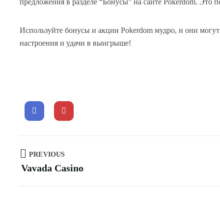
предложения в разделе “Бонусы” на сайте Pokerdom. Это 
Используйте бонусы и акции Pokerdom мудро, и они могу
настроения и удачи в выигрыше!
PREVIOUS
Vavada Casino