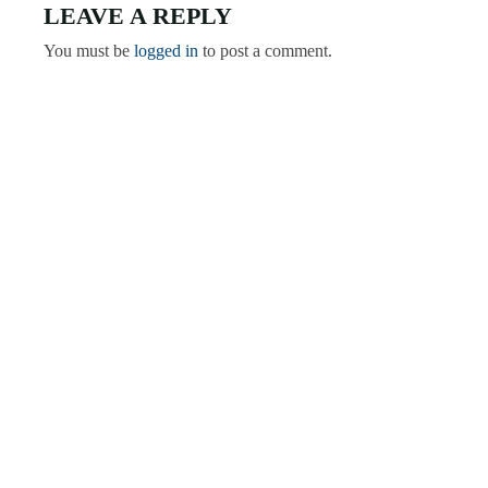
LEAVE A REPLY
You must be
logged in
to post a comment.