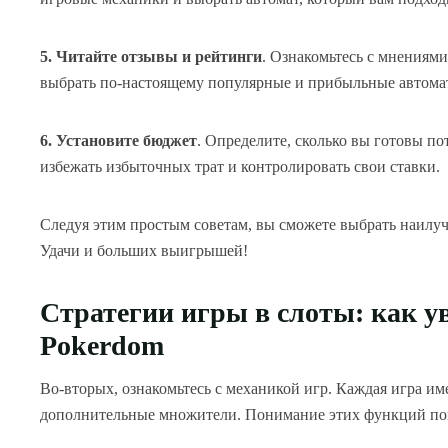
5. Читайте отзывы и рейтинги
. Ознакомьтесь с мнениями
выбрать по-настоящему популярные и прибыльные автома
6. Установите бюджет
. Определите, сколько вы готовы по
избежать избыточных трат и контролировать свои ставки.
Следуя этим простым советам, вы сможете выбрать наилу
Удачи и больших выигрышей!
Стратегии игры в слоты: как у
Pokerdom
Во-вторых, ознакомьтесь с механикой игр. Каждая игра и
дополнительные множители. Понимание этих функций пом