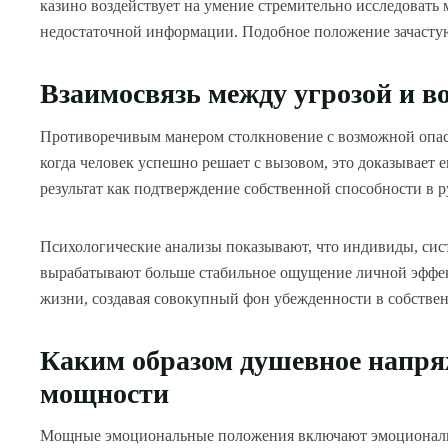
казино воздействует на умение стремительно исследовать
недостаточной информации. Подобное положение зачастую
Взаимосвязь между угрозой и в
Противоречивым манером столкновение с возможной опа
когда человек успешно решает с вызовом, это доказывает е
результат как подтверждение собственной способности в 
Психологические анализы показывают, что индивиды, сис
вырабатывают больше стабильное ощущение личной эффект
жизни, создавая совокупный фон убежденности в собстве
Каким образом душевное напря
мощности
Мощные эмоциональные положения включают эмоциональну