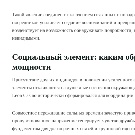
Такой явление соединен с включением связанных с норадр
посредников усиливает создание воспоминаний и превра
воздействует на возможность обнаруживать подробности,
невидимыми.
Социальный элемент: каким обр
мощности
Присутствие других индивидов в положении усиленного с
элементы откликаются на душевные состояния окружающи
Leon Casino исторически сформировался для координации
Совместное переживание сильных времени зачастую прив
прочувствованное напряжение генерирует чувство дружб
фундаментом для долгосрочных связей и групповой идент