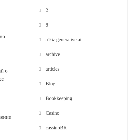
2
8
ьно
a16z generative ai
archive
articles
ий о
ее
Blog
Bookkeeping
Casino
вение
,
cassinoBR