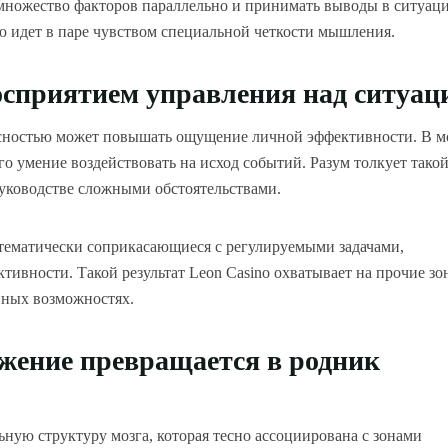
 множество факторов параллельно и принимать выводы в ситуац
 идет в паре чувством специальной четкости мышления.
осприятием управления над ситуац
сностью может повышать ощущение личной эффективности. В м
го умение воздействовать на исход событий. Разум толкует тако
руководстве сложными обстоятельствами.
тематически соприкасающиеся с регулируемыми задачами,
ивности. Такой результат Leon Casino охватывает на прочие зо
нных возможностях.
жение превращается в родник
ю структуру мозга, которая тесно ассоциирована с зонами