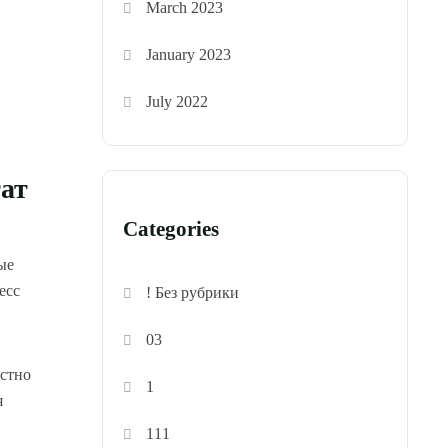
March 2023
January 2023
July 2022
ат
Categories
ые
есс
! Без рубрики
03
стно
1
я
111