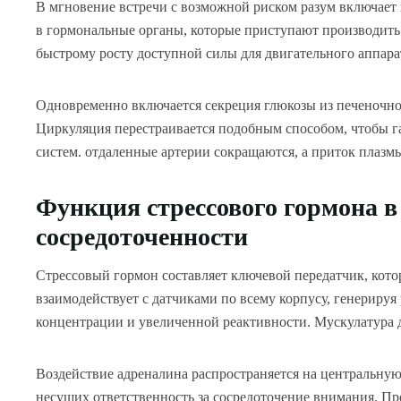
В мгновение встречи с возможной риском разум включает
в гормональные органы, которые приступают производить 
быстрому росту доступной силы для двигательного аппара
Одновременно включается секреция глюкозы из печеночной 
Циркуляция перестраивается подобным способом, чтобы 
систем. отдаленные артерии сокращаются, а приток плаз
Функция стрессового гормона в
сосредоточенности
Стрессовый гормон составляет ключевой передатчик, кото
взаимодействует с датчиками по всему корпусу, генерируя
концентрации и увеличенной реактивности. Мускулатура д
Воздействие адреналина распространяется на центральную
несущих ответственность за сосредоточение внимания. Пр