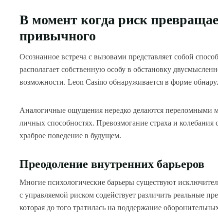
В момент когда риск превращае
привычного
Осознанное встреча с вызовами представляет собой спосо
располагает собственную особу в обстановку двусмысленн
возможности. Leon Casino обнаруживается в форме обнар
Аналогичные ощущения нередко делаются переломными мг
личных способностях. Превозмогание страха и колебания 
храброе поведение в будущем.
Преодоление внутренних барьеров
Многие психологические барьеры существуют исключитель
с управляемой риском содействует различить реальные пр
которая до того тратилась на поддержание оборонительных