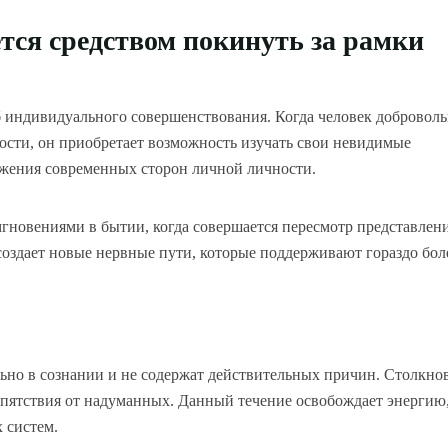
тся средством покинуть за рамки
б индивидуального совершенствования. Когда человек добровол
ости, он приобретает возможность изучать свои невидимые
ужения современных сторон личной личности.
новениями в бытии, когда совершается пересмотр представлен
создает новые нервные пути, которые поддерживают гораздо бол
но в сознании и не содержат действительных причин. Столкно
епятствия от надуманных. Данный течение освобождает энергию
 систем.