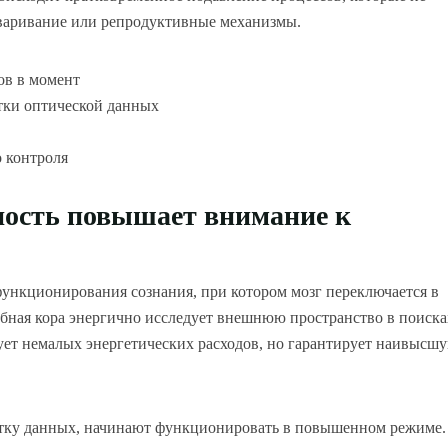
еваривание или репродуктивные механизмы.
ов в момент
тки оптической данных
 контроля
ность повышает внимание к
нкционирования сознания, при котором мозг переключается в
обная кора энергично исследует внешнюю пространство в поиска
ует немалых энергетических расходов, но гарантирует наивысш
ботку данных, начинают функционировать в повышенном режиме.