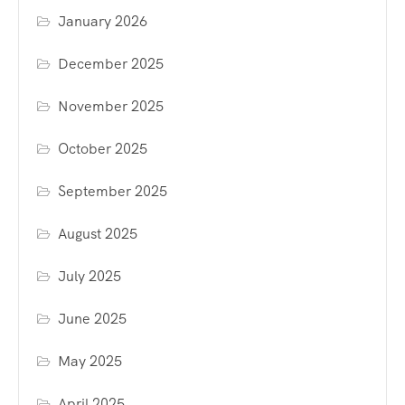
January 2026
December 2025
November 2025
October 2025
September 2025
August 2025
July 2025
June 2025
May 2025
April 2025