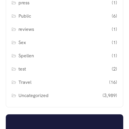
press
(1)
Public
(6)
reviews
(1)
Sex
(1)
Spellen
(1)
test
(2)
Travel
(16)
Uncategorized
(3,989)