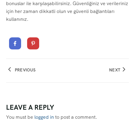
bonuslar ile karşılaşabilirsiniz. Güvenliğiniz ve verileriniz
için her zaman dikkatli olun ve güvenli bağlantıları
kullanınız.
PREVIOUS
NEXT
LEAVE A REPLY
You must be
logged in
to post a comment.