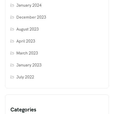
January 2024
December 2023
August 2023
April 2023
March 2023
January 2023
July 2022
Categories