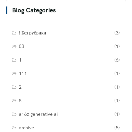
Blog Categories
! Без рубрики
(3)
03
(1)
1
(6)
111
(1)
2
(1)
8
(1)
a16z generative ai
(1)
archive
(5)