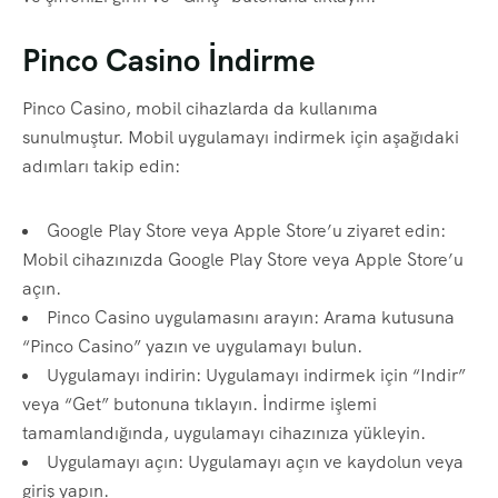
Pinco Casino İndirme
Pinco Casino, mobil cihazlarda da kullanıma
sunulmuştur. Mobil uygulamayı indirmek için aşağıdaki
adımları takip edin:
Google Play Store veya Apple Store’u ziyaret edin:
Mobil cihazınızda Google Play Store veya Apple Store’u
açın.
Pinco Casino uygulamasını arayın: Arama kutusuna
“Pinco Casino” yazın ve uygulamayı bulun.
Uygulamayı indirin: Uygulamayı indirmek için “Indir”
veya “Get” butonuna tıklayın. İndirme işlemi
tamamlandığında, uygulamayı cihazınıza yükleyin.
Uygulamayı açın: Uygulamayı açın ve kaydolun veya
giriş yapın.