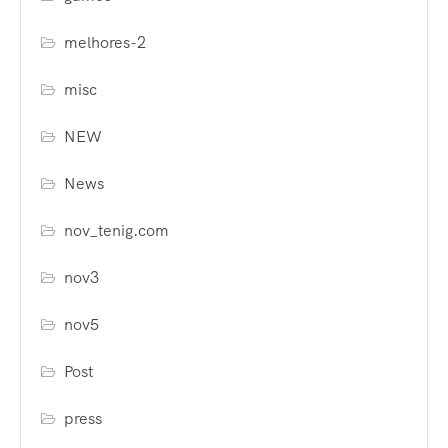
melhores-2
misc
NEW
News
nov_tenig.com
nov3
nov5
Post
press