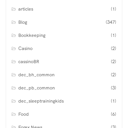
articles
(1)
Blog
(347)
Bookkeeping
(1)
Casino
(2)
cassinoBR
(2)
dec_bh_common
(2)
dec_pb_common
(3)
dec_sleeptrainingkids
(1)
Food
(6)
Forex News
(3)