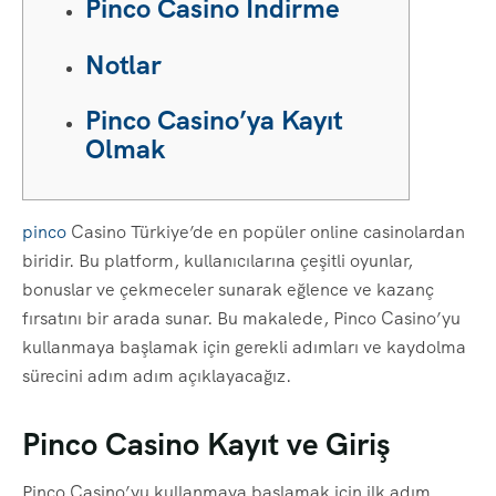
Pinco Casino İndirme
Notlar
Pinco Casino’ya Kayıt
Olmak
pinco
Casino Türkiye’de en popüler online casinolardan
biridir. Bu platform, kullanıcılarına çeşitli oyunlar,
bonuslar ve çekmeceler sunarak eğlence ve kazanç
fırsatını bir arada sunar. Bu makalede, Pinco Casino’yu
kullanmaya başlamak için gerekli adımları ve kaydolma
sürecini adım adım açıklayacağız.
Pinco Casino Kayıt ve Giriş
Pinco Casino’yu kullanmaya başlamak için ilk adım,