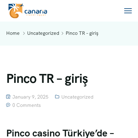
Home
Uncategorized
Pinco TR – giriş
Pinco TR – giriş
January 9, 2025
Uncategorized
0 Comments
Pinco casino Türkiye’de –