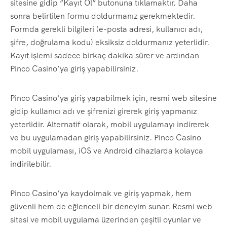
sitesine gidip “Kayıt Ol” butonuna tıklamaktır. Daha
sonra belirtilen formu doldurmanız gerekmektedir.
Formda gerekli bilgileri (e-posta adresi, kullanıcı adı,
şifre, doğrulama kodu) eksiksiz doldurmanız yeterlidir.
Kayıt işlemi sadece birkaç dakika sürer ve ardından
Pinco Casino’ya giriş yapabilirsiniz.
Pinco Casino’ya giriş yapabilmek için, resmi web sitesine
gidip kullanıcı adı ve şifrenizi girerek giriş yapmanız
yeterlidir. Alternatif olarak, mobil uygulamayı indirerek
ve bu uygulamadan giriş yapabilirsiniz. Pinco Casino
mobil uygulaması, iOS ve Android cihazlarda kolayca
indirilebilir.
Pinco Casino’ya kaydolmak ve giriş yapmak, hem
güvenli hem de eğlenceli bir deneyim sunar. Resmi web
sitesi ve mobil uygulama üzerinden çeşitli oyunlar ve