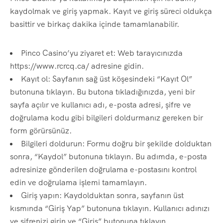
kaydolmak ve giriş yapmak. Kayıt ve giriş süreci oldukça
basittir ve birkaç dakika içinde tamamlanabilir.
Pinco Casino’yu ziyaret et: Web tarayıcınızda
https://www.rcrcq.ca/ adresine gidin.
Kayıt ol: Sayfanın sağ üst köşesindeki “Kayıt Ol”
butonuna tıklayın. Bu butona tıkladığınızda, yeni bir
sayfa açılır ve kullanıcı adı, e-posta adresi, şifre ve
doğrulama kodu gibi bilgileri doldurmanız gereken bir
form görürsünüz.
Bilgileri doldurun: Formu doğru bir şekilde dolduktan
sonra, “Kaydol” butonuna tıklayın. Bu adımda, e-posta
adresinize gönderilen doğrulama e-postasını kontrol
edin ve doğrulama işlemi tamamlayın.
Giriş yapın: Kaydolduktan sonra, sayfanın üst
kısmında “Giriş Yap” butonuna tıklayın. Kullanıcı adınızı
ve şifrenizi girin ve “Giriş” butonuna tıklayın.