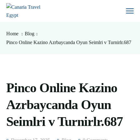
Home
Blog
Pinco Online Kazino Azrbaycanda Oyun Seimlri v Turnirlr.687
Pinco Online Kazino
Azrbaycanda Oyun
Seimlri v Turnirlr.687