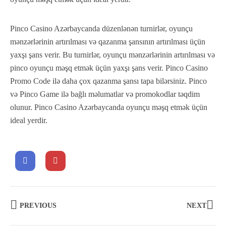
Pinco Casino Azərbaycanda düzenlənən turnirlər, oyunçu
mənzərlərinin artırılması və qazanma şansının artırılması üçün
yaxşı şans verir. Bu turnirlər, oyunçu mənzərlərinin artırılması və
pinco oyunçu məşq etmək üçün yaxşı şans verir. Pinco Casino
Promo Code ilə daha çox qazanma şansı tapa bilərsiniz. Pinco
və Pinco Game ilə bağlı məlumatlar və promokodlar təqdim
olunur. Pinco Casino Azərbaycanda oyunçu məşq etmək üçün
ideal yerdir.
PREVIOUS
NEXT