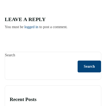
LEAVE A REPLY
You must be
logged in
to post a comment.
Search
Search
Recent Posts