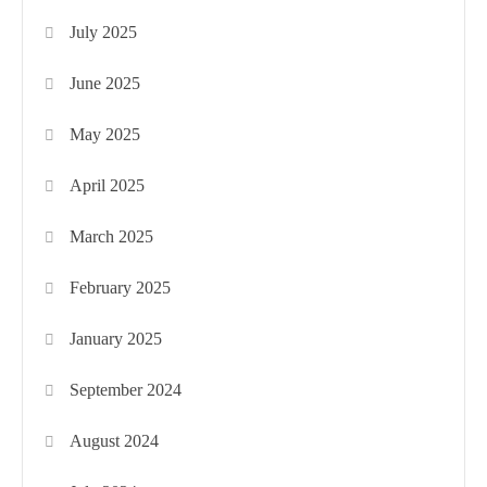
July 2025
June 2025
May 2025
April 2025
March 2025
February 2025
January 2025
September 2024
August 2024