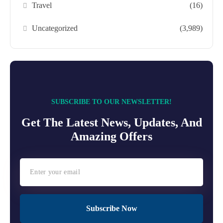
Travel
(16)
Uncategorized
(3,989)
SUBSCRIBE TO OUR NEWSLETTER!
Get The Latest News, Updates, And
Amazing Offers
Subscribe Now