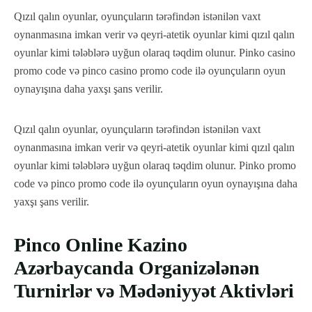
Qızıl qalın oyunlar, oyunçuların tərəfindən istənilən vaxt
oynanmasına imkan verir və qeyri-atetik oyunlar kimi qızıl qalın
oyunlar kimi tələblərə uyğun olaraq təqdim olunur. Pinko casino
promo code və pinco casino promo code ilə oyunçuların oyun
oynayışına daha yaxşı şans verilir.
Qızıl qalın oyunlar, oyunçuların tərəfindən istənilən vaxt
oynanmasına imkan verir və qeyri-atetik oyunlar kimi qızıl qalın
oyunlar kimi tələblərə uyğun olaraq təqdim olunur. Pinko promo
code və pinco promo code ilə oyunçuların oyun oynayışına daha
yaxşı şans verilir.
Pinco Online Kazino
Azərbaycanda Organizələnən
Turnirlər və Mədəniyyət Aktivləri