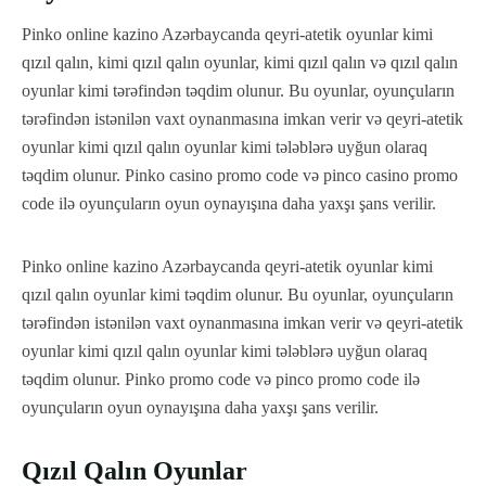
Pinko online kazino Azərbaycanda qeyri-atetik oyunlar kimi
qızıl qalın, kimi qızıl qalın oyunlar, kimi qızıl qalın və qızıl qalın
oyunlar kimi tərəfindən təqdim olunur. Bu oyunlar, oyunçuların
tərəfindən istənilən vaxt oynanmasına imkan verir və qeyri-atetik
oyunlar kimi qızıl qalın oyunlar kimi tələblərə uyğun olaraq
təqdim olunur. Pinko casino promo code və pinco casino promo
code ilə oyunçuların oyun oynayışına daha yaxşı şans verilir.
Pinko online kazino Azərbaycanda qeyri-atetik oyunlar kimi
qızıl qalın oyunlar kimi təqdim olunur. Bu oyunlar, oyunçuların
tərəfindən istənilən vaxt oynanmasına imkan verir və qeyri-atetik
oyunlar kimi qızıl qalın oyunlar kimi tələblərə uyğun olaraq
təqdim olunur. Pinko promo code və pinco promo code ilə
oyunçuların oyun oynayışına daha yaxşı şans verilir.
Qızıl Qalın Oyunlar