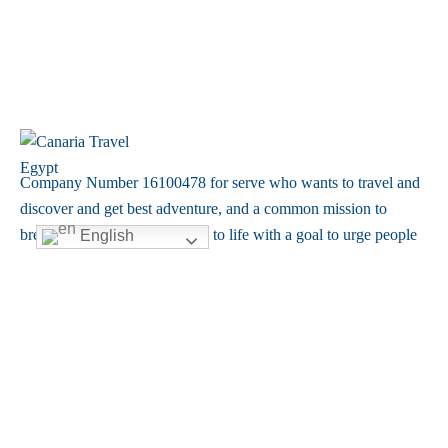
Company Number 16100478 for serve who wants to travel and
discover and get best adventure, and a common mission to
break the norm. Canaria came to life with a goal to urge people
English
into stepping out of their comfort zone.
About Us
About Us
Travel Blog & Tips