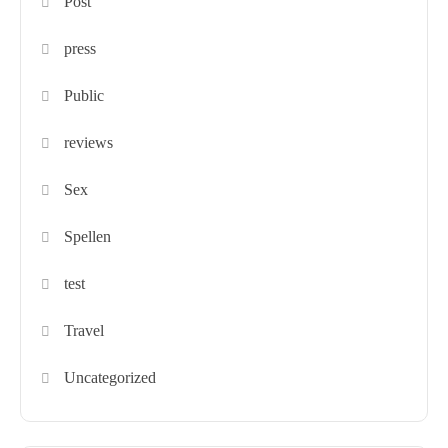
Post
press
Public
reviews
Sex
Spellen
test
Travel
Uncategorized