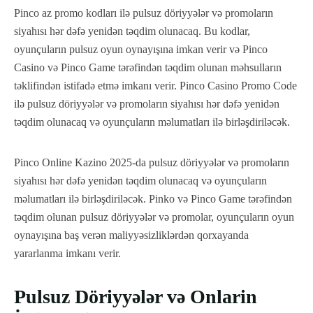
Pinco az promo kodları ilə pulsuz döriyyələr və promoların
siyahısı hər dəfə yenidən təqdim olunacaq. Bu kodlar,
oyunçuların pulsuz oyun oynayışına imkan verir və Pinco
Casino və Pinco Game tərəfindən təqdim olunan məhsulların
təklifindən istifadə etmə imkanı verir. Pinco Casino Promo Code
ilə pulsuz döriyyələr və promoların siyahısı hər dəfə yenidən
təqdim olunacaq və oyunçuların məlumatları ilə birləşdiriləcək.
Pinco Online Kazino 2025-da pulsuz döriyyələr və promoların
siyahısı hər dəfə yenidən təqdim olunacaq və oyunçuların
məlumatları ilə birləşdiriləcək. Pinko və Pinco Game tərəfindən
təqdim olunan pulsuz döriyyələr və promolar, oyunçuların oyun
oynayışına baş verən maliyyəsizliklərdən qorxayanda
yararlanma imkanı verir.
Pulsuz Döriyyələr və Onlarin