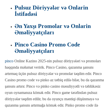
Pulsuz Döriyyələr və Onlarin
İstifadəsi
Ən Yaxşı Promolar və Onlarin
Əməliyyatçıları
Pinco Casino Promo Code
Əməliyyatçıları
pinco
Online Kazino 2025-nin pulsuz döriyyələri və promoları
haqqında məlumat veririk. Pinco Casino, qazanma şansını
artırmaq üçün pulsuz döriyyələr və promolar təqdim edir. Pinco
Casino promo code və pinko az tətbiq edilə bilər, bu da qazanma
şansını artırır. Pinco və pinko casino məsuliyyətli və təhlükəsiz
oyun oynamanıza kömək edir. Pinco game tərəfindən pulsuz
döriyyələr təqdim edilir, bu da oyunçu məntiqi düşünməyə və
qazanma şansını artırmağa kömək edir. Pinko promo code ilə