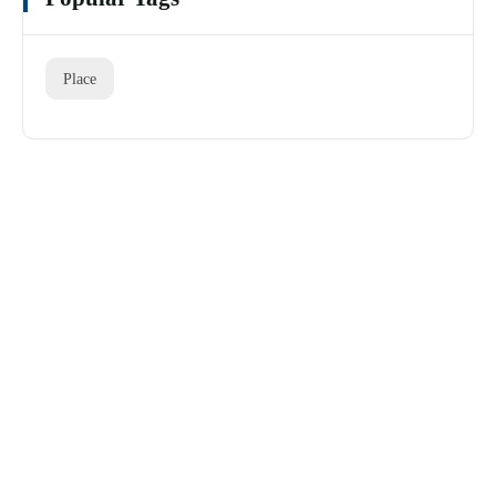
Place