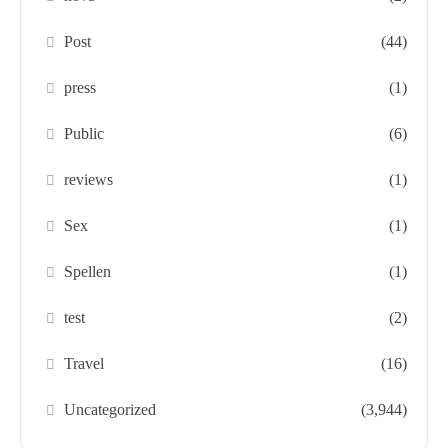
Post
(44)
press
(1)
Public
(6)
reviews
(1)
Sex
(1)
Spellen
(1)
test
(2)
Travel
(16)
Uncategorized
(3,944)