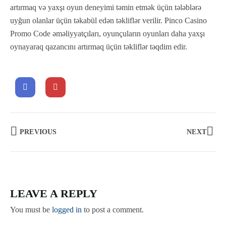
artırmaq və yaxşı oyun deneyimi təmin etmək üçün tələblərə
uyğun olanlar üçün təkabül edən təkliflər verilir. Pinco Casino
Promo Code əməliyyatçıları, oyunçuların oyunları daha yaxşı
oynayaraq qazancını artırmaq üçün təkliflər təqdim edir.
PREVIOUS
NEXT
LEAVE A REPLY
You must be
logged in
to post a comment.