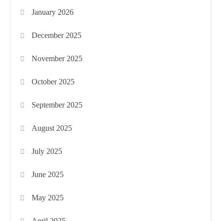
January 2026
December 2025
November 2025
October 2025
September 2025
August 2025
July 2025
June 2025
May 2025
April 2025