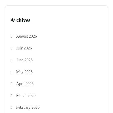
Archives
August 2026
July 2026
June 2026
May 2026
April 2026
March 2026
February 2026