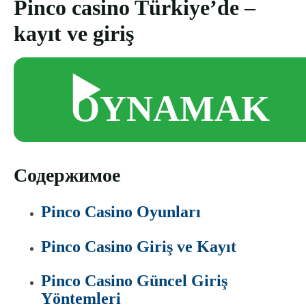
Pinco casino Türkiye’de –
kayıt ve giriş
▶️
OYNAMAK
Содержимое
Pinco Casino Oyunları
Pinco Casino Giriş ve Kayıt
Pinco Casino Güncel Giriş
Yöntemleri