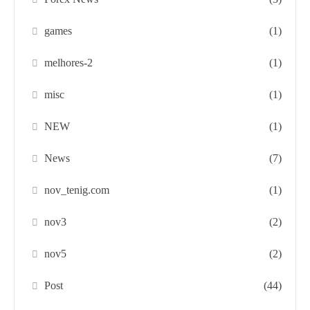
games
(1)
melhores-2
(1)
misc
(1)
NEW
(1)
News
(7)
nov_tenig.com
(1)
nov3
(2)
nov5
(2)
Post
(44)