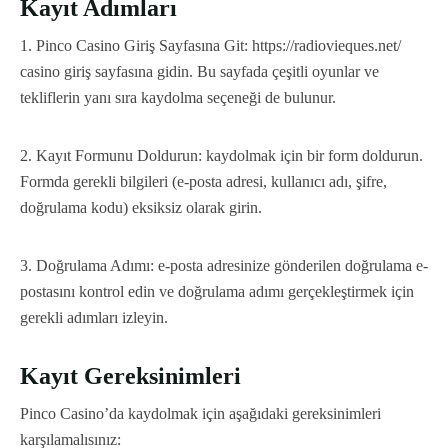
Kayıt Adımları
1. Pinco Casino Giriş Sayfasına Git: https://radiovieques.net/
casino giriş sayfasına gidin. Bu sayfada çeşitli oyunlar ve
tekliflerin yanı sıra kaydolma seçeneği de bulunur.
2. Kayıt Formunu Doldurun: kaydolmak için bir form doldurun.
Formda gerekli bilgileri (e-posta adresi, kullanıcı adı, şifre,
doğrulama kodu) eksiksiz olarak girin.
3. Doğrulama Adımı: e-posta adresinize gönderilen doğrulama e-
postasını kontrol edin ve doğrulama adımı gerçekleştirmek için
gerekli adımları izleyin.
Kayıt Gereksinimleri
Pinco Casino’da kaydolmak için aşağıdaki gereksinimleri
karşılamalısınız: