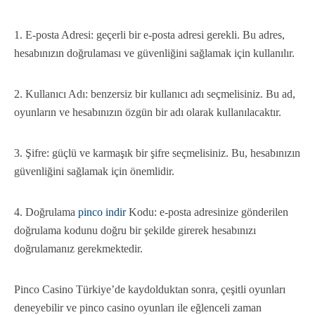
1. E-posta Adresi: geçerli bir e-posta adresi gerekli. Bu adres,
hesabınızın doğrulaması ve güvenliğini sağlamak için kullanılır.
2. Kullanıcı Adı: benzersiz bir kullanıcı adı seçmelisiniz. Bu ad,
oyunların ve hesabınızın özgün bir adı olarak kullanılacaktır.
3. Şifre: güçlü ve karmaşık bir şifre seçmelisiniz. Bu, hesabınızın
güvenliğini sağlamak için önemlidir.
4. Doğrulama
pinco indir
Kodu: e-posta adresinize gönderilen
doğrulama kodunu doğru bir şekilde girerek hesabınızı
doğrulamanız gerekmektedir.
Pinco Casino Türkiye’de kaydolduktan sonra, çeşitli oyunları
deneyebilir ve pinco casino oyunları ile eğlenceli zaman