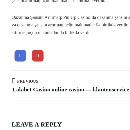
şansını artırmaq üçün məlumatlar ilə birlikdə verilir.
Qazanma Şansını Artırmaq: Pin Up Casino-da qazanma şansını artır
və qazanma şansını artırmaq üçün məlumatlar ilə birlikdə verilir. 
artırmaq üçün məlumatlar ilə birlikdə verilir.
PREVIOUS
Lalabet Casino online casino — klantenservice
LEAVE A REPLY