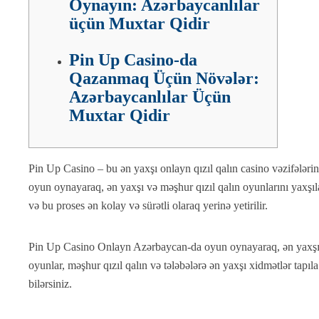
Oynayın: Azərbaycanlılar
üçün Muxtar Qidir
Pin Up Casino-da
Qazanmaq Üçün Növələr:
Azərbaycanlılar Üçün
Muxtar Qidir
Pin Up Casino – bu ən yaxşı onlayn qızıl qalın casino vəzifələr
oyun oynayaraq, ən yaxşı və məşhur qızıl qalın oyunlarını yaxşılaşd
və bu proses ən kolay və sürətli olaraq yerinə yetirilir.
Pin Up Casino Onlayn Azərbaycan-da oyun oynayaraq, ən yaxşı m
oyunlar, məşhur qızıl qalın və tələbələrə ən yaxşı xidmətlər tapıla
bilərsiniz.