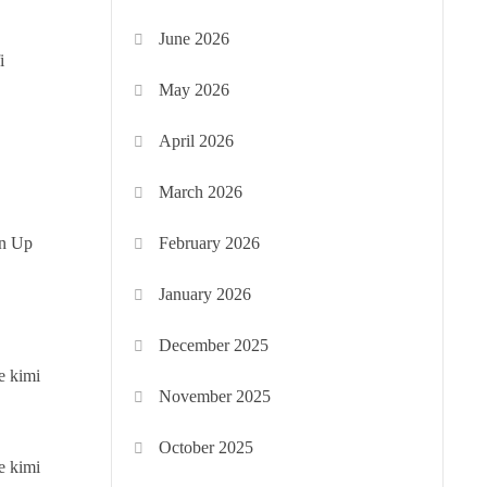
June 2026
i
May 2026
April 2026
March 2026
in Up
February 2026
January 2026
December 2025
e kimi
November 2025
October 2025
e kimi