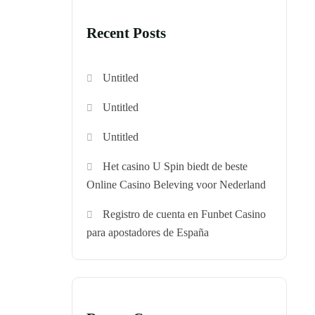
Recent Posts
Untitled
Untitled
Untitled
Het casino U Spin biedt de beste
Online Casino Beleving voor Nederland
Registro de cuenta en Funbet Casino
para apostadores de España