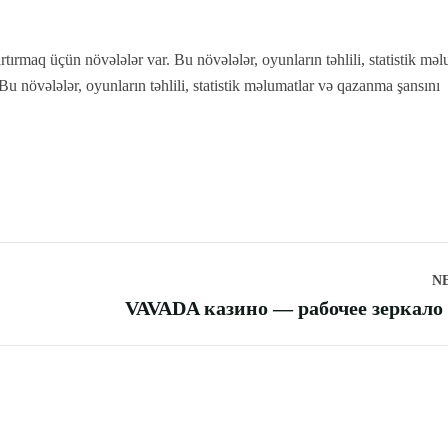
maq üçün növələlər var. Bu növələlər, oyunların təhlili, statistik məl
Bu növələlər, oyunların təhlili, statistik məlumatlar və qazanma şansını
N
VAVADA казино — рабочее зеркало 