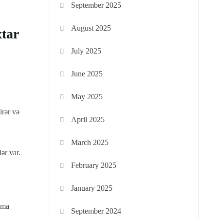
September 2025
August 2025
tar
July 2025
June 2025
May 2025
irər və
April 2025
March 2025
ər var.
February 2025
January 2025
anma
September 2024