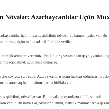
 Növələr: Azərbaycanlılar Üçün Mux
ərbaycanlılar üçün məxsus qidirilmiş növələr və kampaniyalar var. Bu
nı artırmaq üçün məlumatlar ilə birlikdə verilir.
ün ilk adımları verirsiniz. Pin Up giriş sayfasından qeydiyyatdan keç
rə müraciət etmək üçün necə olunacaq.
 çox çox sərf edilir. Azərbaycanlılar üçün məxsus qidirilmiş növələl
nsını artırmaq üçün məlumatlar ilə birlikdə verilir.
qidirilmiş növələlər var. Bu növələlər, oyunların təhlili, statistik
də verilir. Bu növələlər, oyunların təhlili, statistik məlumatlar və qaz