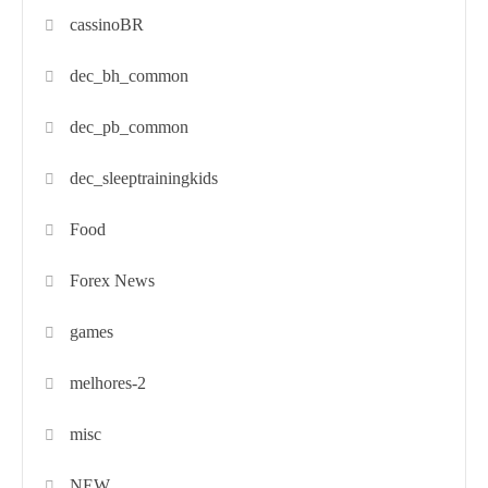
cassinoBR
dec_bh_common
dec_pb_common
dec_sleeptrainingkids
Food
Forex News
games
melhores-2
misc
NEW