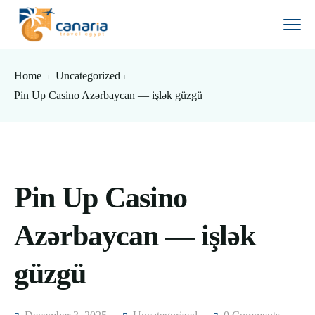
Home
Uncategorized
Pin Up Casino Azərbaycan — işlək güzgü
Pin Up Casino
Azərbaycan — işlək
güzgü