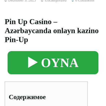
December 3, 2025
Uncategorized
0 Comments
Pin Up Casino –
Azərbaycanda onlayn kazino
Pin-Up
▶️ OYNA
Содержимое