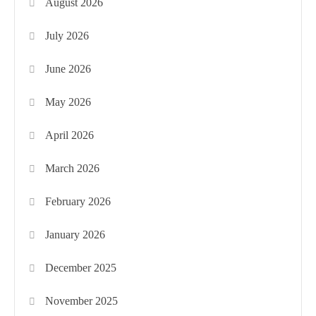
August 2026
July 2026
June 2026
May 2026
April 2026
March 2026
February 2026
January 2026
December 2025
November 2025