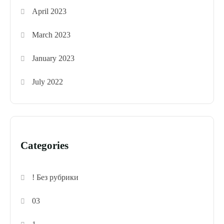
April 2023
March 2023
January 2023
July 2022
Categories
! Без рубрики
03