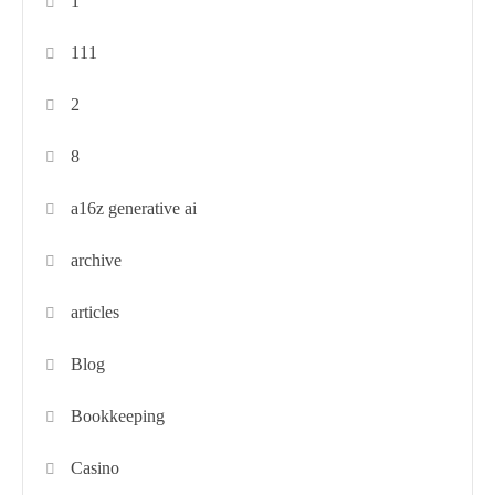
1
111
2
8
a16z generative ai
archive
articles
Blog
Bookkeeping
Casino