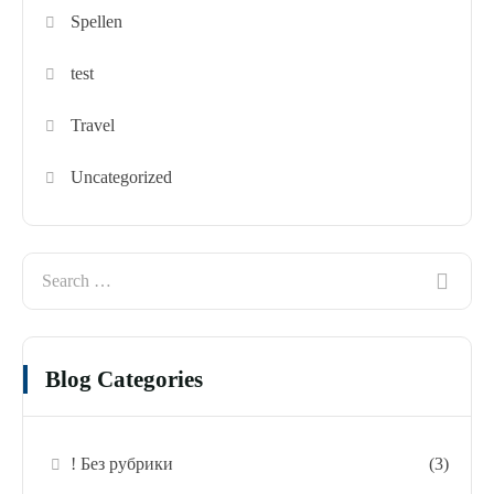
Spellen
test
Travel
Uncategorized
Blog Categories
! Без рубрики
(3)