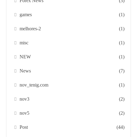
Forex News
(3)
games
(1)
melhores-2
(1)
misc
(1)
NEW
(1)
News
(7)
nov_tenig.com
(1)
nov3
(2)
nov5
(2)
Post
(44)