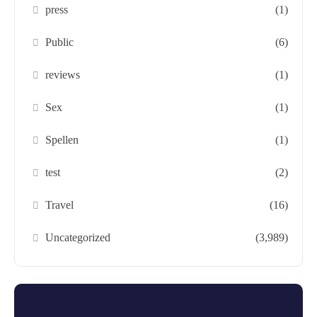
press
(1)
Public
(6)
reviews
(1)
Sex
(1)
Spellen
(1)
test
(2)
Travel
(16)
Uncategorized
(3,989)