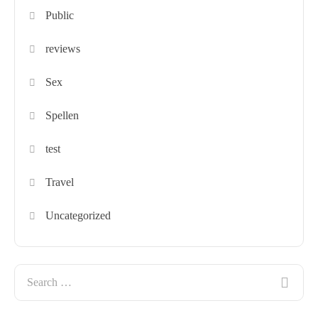
Public
reviews
Sex
Spellen
test
Travel
Uncategorized