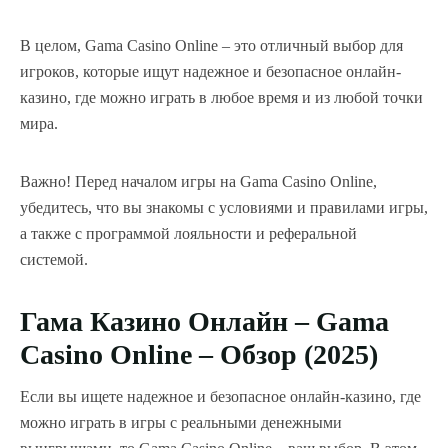
В целом, Gama Casino Online – это отличный выбор для
игроков, которые ищут надежное и безопасное онлайн-
казино, где можно играть в любое время и из любой точки
мира.
Важно! Перед началом игры на Gama Casino Online,
убедитесь, что вы знакомы с условиями и правилами игры,
а также с программой лояльности и реферальной
системой.
Гама Казино Онлайн – Gama
Casino Online – Обзор (2025)
Если вы ищете надежное и безопасное онлайн-казино, где
можно играть в игры с реальными денежными