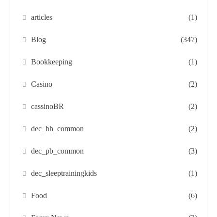
articles
(1)
Blog
(347)
Bookkeeping
(1)
Casino
(2)
cassinoBR
(2)
dec_bh_common
(2)
dec_pb_common
(3)
dec_sleeptrainingkids
(1)
Food
(6)