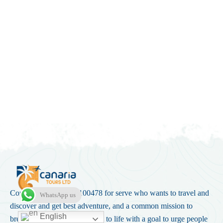
Company Number 16100478 for serve who wants to travel and
WhatsApp us
discover and get best adventure, and a common mission to
English
break the norm. Canaria came to life with a goal to urge people