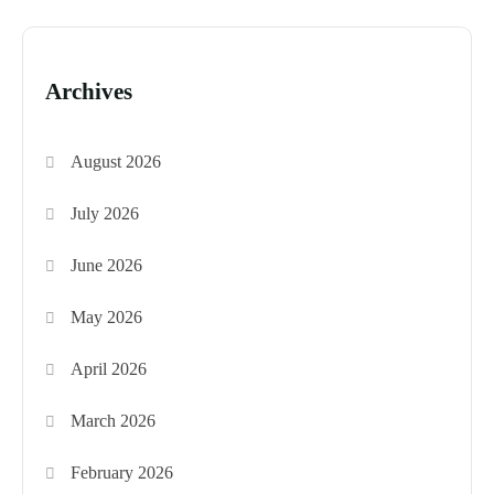
Archives
August 2026
July 2026
June 2026
May 2026
April 2026
March 2026
February 2026