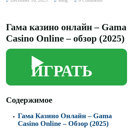
December 16, 2025
Blog
0 Comments
Гама казино онлайн – Gama
Casino Online – обзор (2025)
▶️
ИГРАТЬ
Содержимое
Гама Казино Онлайн – Gama
Casino Online – Обзор (2025)