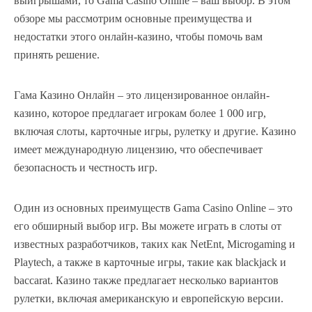
выигрышами, то Gama Casino Online – ваш выбор. В этом
обзоре мы рассмотрим основные преимущества и
недостатки этого онлайн-казино, чтобы помочь вам
принять решение.
Гама Казино Онлайн – это лицензированное онлайн-
казино, которое предлагает игрокам более 1 000 игр,
включая слоты, карточные игры, рулетку и другие. Казино
имеет международную лицензию, что обеспечивает
безопасность и честность игр.
Один из основных преимуществ Gama Casino Online – это
его обширный выбор игр. Вы можете играть в слоты от
известных разработчиков, таких как NetEnt, Microgaming и
Playtech, а также в карточные игры, такие как blackjack и
baccarat. Казино также предлагает несколько вариантов
рулетки, включая американскую и европейскую версии.