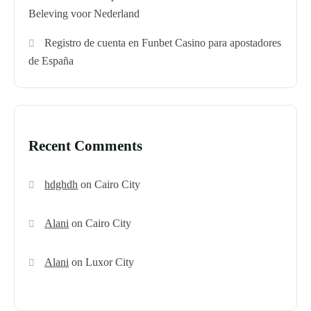
Beleving voor Nederland
Registro de cuenta en Funbet Casino para apostadores
de España
Recent Comments
hdghdh
on
Cairo City
Alani
on
Cairo City
Alani
on
Luxor City