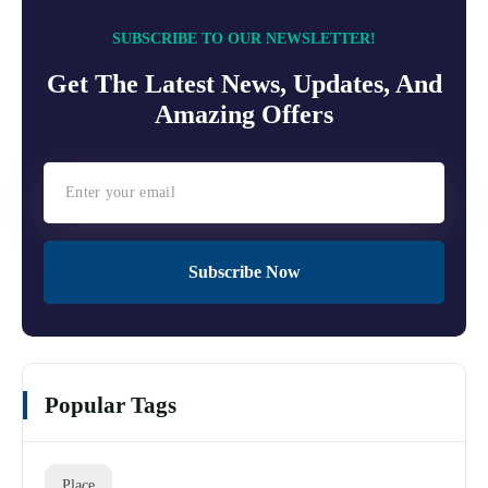
SUBSCRIBE TO OUR NEWSLETTER!
Get The Latest News, Updates, And
Amazing Offers
Subscribe Now
Popular Tags
Place