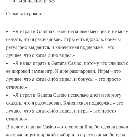
Безопасность: 5/5
Отзывы игроков:
«Я играл в Gamma Casino несколько месяцев и не могу
сказать, что я разочарован. Игры есть вдоволь, бонусы
регулярно выдаются, и клиентская поддержка – это
лучшее, что я когда-либо видел.»
«Я начал играть в Gamma Casino, потому что слышал о
ее широкой гамме игр. И я не разочарован. Игры – это
лучшее, что я когда-либо видел, и бонусы – это просто
отлично.»
«Я играл в Gamma Casino несколько дней и не могу
сказать, что я разочарован. Клиентская поддержка – это
лучшее, что я когда-либо видел, и игры – это просто
отлично.»
В целом, Gamma Casino – это хороший выбор для игроков,
которые ищут широкий выбор игр и регулярные бонусы.