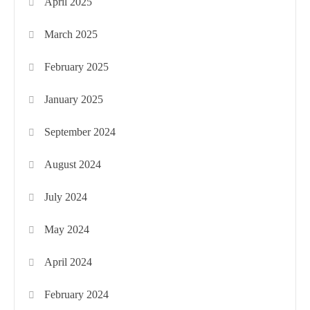
April 2025
March 2025
February 2025
January 2025
September 2024
August 2024
July 2024
May 2024
April 2024
February 2024