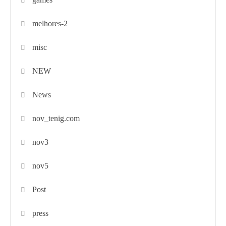
melhores-2
misc
NEW
News
nov_tenig.com
nov3
nov5
Post
press