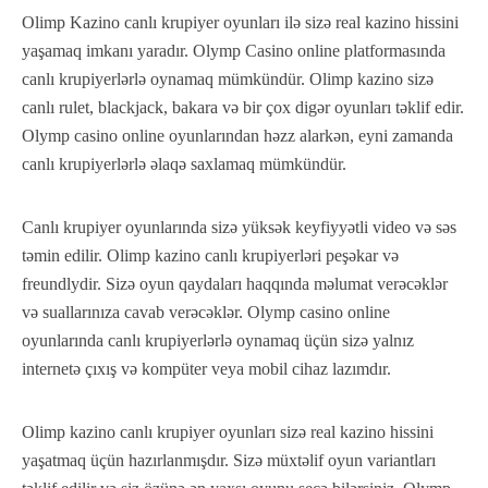
Olimp Kazino canlı krupiyer oyunları ilə sizə real kazino hissini
yaşamaq imkanı yaradır. Olymp Casino online platformasında
canlı krupiyerlərlə oynamaq mümkündür. Olimp kazino sizə
canlı rulet, blackjack, bakara və bir çox digər oyunları təklif edir.
Olymp casino online oyunlarından həzz alarkən, eyni zamanda
canlı krupiyerlərlə əlaqə saxlamaq mümkündür.
Canlı krupiyer oyunlarında sizə yüksək keyfiyyətli video və səs
təmin edilir. Olimp kazino canlı krupiyerləri peşəkar və
freundlydir. Sizə oyun qaydaları haqqında məlumat verəcəklər
və suallarınıza cavab verəcəklər. Olymp casino online
oyunlarında canlı krupiyerlərlə oynamaq üçün sizə yalnız
internetə çıxış və kompüter veya mobil cihaz lazımdır.
Olimp kazino canlı krupiyer oyunları sizə real kazino hissini
yaşatmaq üçün hazırlanmışdır. Sizə müxtəlif oyun variantları