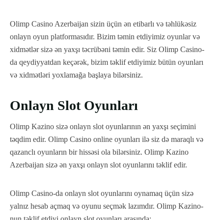
Olimp Casino Azerbaijan sizin üçün ən etibarlı və təhlükəsiz
onlayn oyun platformasıdır. Bizim təmin etdiyimiz oyunlar və
xidmətlər sizə ən yaxşı təcrübəni təmin edir. Siz Olimp Casino-
da qeydiyyatdan keçərək, bizim təklif etdiyimiz bütün oyunları
və xidmətləri yoxlamağa başlaya bilərsiniz.
Onlayn Slot Oyunları
Olimp Kazino sizə onlayn slot oyunlarının ən yaxşı seçimini
təqdim edir. Olimp Casino online oyunları ilə siz də maraqlı və
qazanclı oyunların bir hissəsi ola bilərsiniz. Olimp Kazino
Azerbaijan sizə ən yaxşı onlayn slot oyunlarını təklif edir.
Olimp Casino-da onlayn slot oyunlarını oynamaq üçün sizə
yalnız hesab açmaq və oyunu seçmək lazımdır. Olimp Kazino-
nun təklif etdiyi onlayn slot oyunları arasında: