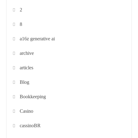
2
8
a16z generative ai
archive
articles
Blog
Bookkeeping
Casino
cassinoBR