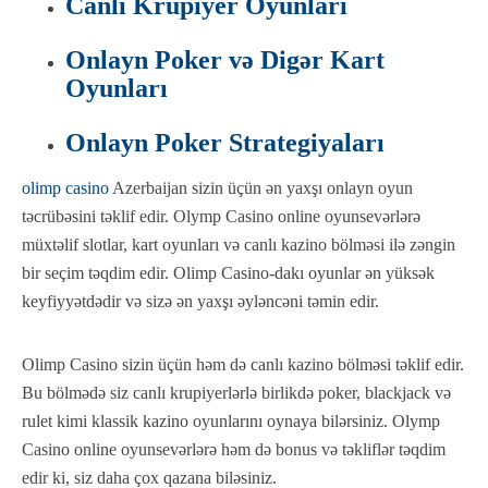
Canlı Krupiyer Oyunları
Onlayn Poker və Digər Kart
Oyunları
Onlayn Poker Strategiyaları
olimp casino
Azerbaijan sizin üçün ən yaxşı onlayn oyun
təcrübəsini təklif edir. Olymp Casino online oyunsevərlərə
müxtəlif slotlar, kart oyunları və canlı kazino bölməsi ilə zəngin
bir seçim təqdim edir. Olimp Casino-dakı oyunlar ən yüksək
keyfiyyətdədir və sizə ən yaxşı əyləncəni təmin edir.
Olimp Casino sizin üçün həm də canlı kazino bölməsi təklif edir.
Bu bölmədə siz canlı krupiyerlərlə birlikdə poker, blackjack və
rulet kimi klassik kazino oyunlarını oynaya bilərsiniz. Olymp
Casino online oyunsevərlərə həm də bonus və təkliflər təqdim
edir ki, siz daha çox qazana biləsiniz.