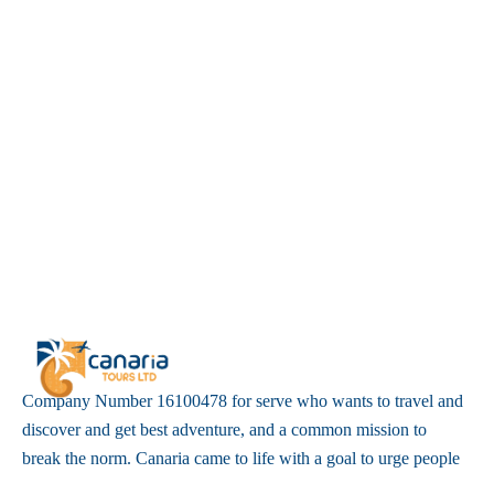
Company Number 16100478 for serve who wants to travel and
discover and get best adventure, and a common mission to
break the norm. Canaria came to life with a goal to urge people
into stepping out of their comfort zone.