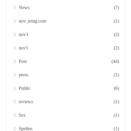
News
(7)
nov_tenig.com
(1)
nov3
(2)
nov5
(2)
Post
(44)
press
(1)
Public
(6)
reviews
(1)
Sex
(1)
Spellen
(1)