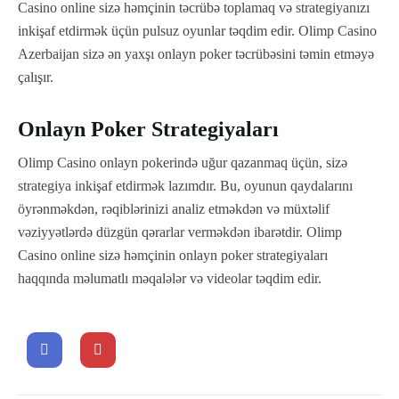
Casino online sizə həmçinin təcrübə toplamaq və strategiyanızı
inkişaf etdirmək üçün pulsuz oyunlar təqdim edir. Olimp Casino
Azerbaijan sizə ən yaxşı onlayn poker təcrübəsini təmin etməyə
çalışır.
Onlayn Poker Strategiyaları
Olimp Casino onlayn pokerində uğur qazanmaq üçün, sizə
strategiya inkişaf etdirmək lazımdır. Bu, oyunun qaydalarını
öyrənməkdən, rəqiblərinizi analiz etməkdən və müxtəlif
vəziyyətlərdə düzgün qərarlar verməkdən ibarətdir. Olimp
Casino online sizə həmçinin onlayn poker strategiyaları
haqqında məlumatlı məqalələr və videolar təqdim edir.