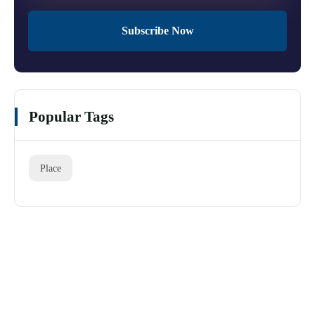
Subscribe Now
Popular Tags
Place