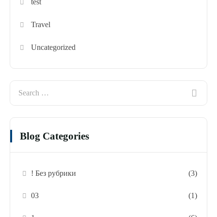
test
Travel
Uncategorized
Blog Categories
! Без рубрики
(3)
03
(1)