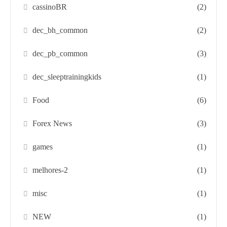
cassinoBR
(2)
dec_bh_common
(2)
dec_pb_common
(3)
dec_sleeptrainingkids
(1)
Food
(6)
Forex News
(3)
games
(1)
melhores-2
(1)
misc
(1)
NEW
(1)