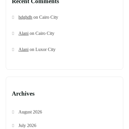
Recent Comments
hdghdh
on
Cairo City
Alani
on
Cairo City
Alani
on
Luxor City
Archives
August 2026
July 2026