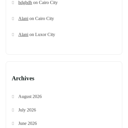
hdghdh
on
Cairo City
Alani
on
Cairo City
Alani
on
Luxor City
Archives
August 2026
July 2026
June 2026