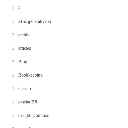
8
a16z generative ai
archive
articles
Blog
Bookkeeping
Casino
cassinoBR
dec_bh_common