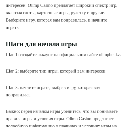
интересен. Olimp Casino предлагает широкий спектр игр,
включая слоты, карточные игры, рулетку и другие.
Выберите игру, которая вам понравилась, и начните
играть.
Шаги для начала игры
Шаг 1: создайте аккаунт на официальном сайте olimpbet.kz.
Шаг 2: выберите тип игры, который вам интересен.
Шаг 3: начните играть, выбрав игру, которая вам
понравилась.
Важно: перед началом игры убедитесь, что вы понимаете
правила игры и условия игры. Olimp Casino предлагает
подробную информацию о правилах и условиях игры на