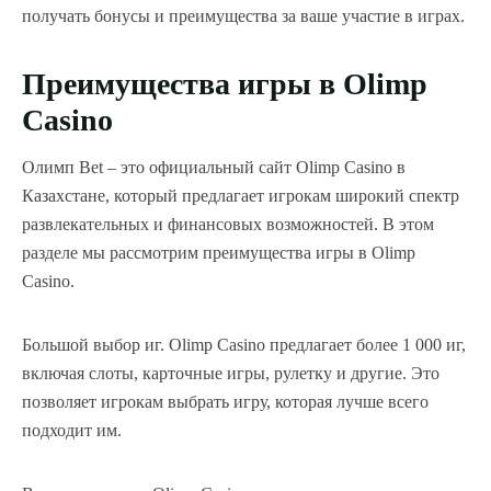
получать бонусы и преимущества за ваше участие в играх.
Преимущества игры в Olimp
Casino
Олимп Bet – это официальный сайт Olimp Casino в
Казахстане, который предлагает игрокам широкий спектр
развлекательных и финансовых возможностей. В этом
разделе мы рассмотрим преимущества игры в Olimp
Casino.
Большой выбор иг. Olimp Casino предлагает более 1 000 иг,
включая слоты, карточные игры, рулетку и другие. Это
позволяет игрокам выбрать игру, которая лучше всего
подходит им.