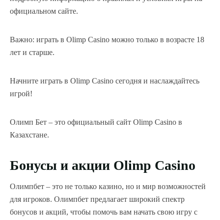
официальном сайте.
Важно: играть в Olimp Casino можно только в возрасте 18
лет и старше.
Начните играть в Olimp Casino сегодня и наслаждайтесь
игрой!
Олимп Бет – это официальный сайт Olimp Casino в
Казахстане.
Бонусы и акции Olimp Casino
Олимпбет – это не только казино, но и мир возможностей
для игроков. Олимпбет предлагает широкий спектр
бонусов и акций, чтобы помочь вам начать свою игру с