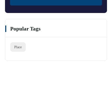
Popular Tags
Place