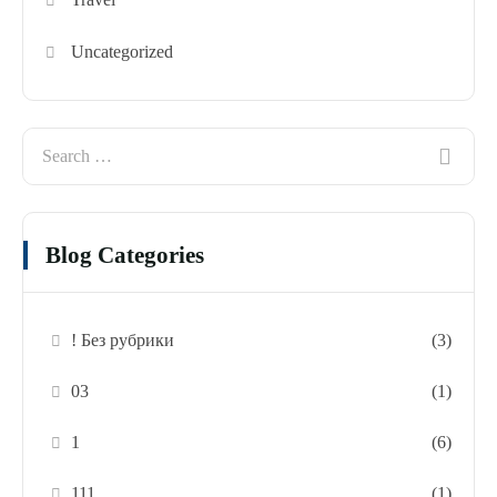
Uncategorized
Blog Categories
! Без рубрики
(3)
03
(1)
1
(6)
111
(1)