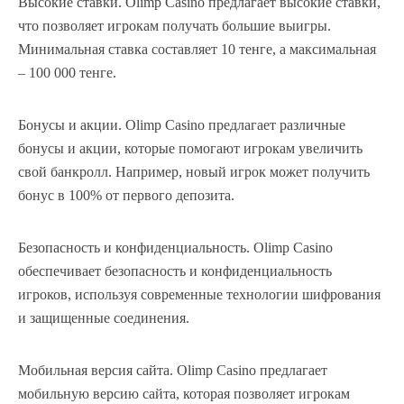
Высокие ставки. Olimp Casino предлагает высокие ставки,
что позволяет игрокам получать большие выигры.
Минимальная ставка составляет 10 тенге, а максимальная
– 100 000 тенге.
Бонусы и акции. Olimp Casino предлагает различные
бонусы и акции, которые помогают игрокам увеличить
свой банкролл. Например, новый игрок может получить
бонус в 100% от первого депозита.
Безопасность и конфиденциальность. Olimp Casino
обеспечивает безопасность и конфиденциальность
игроков, используя современные технологии шифрования
и защищенные соединения.
Мобильная версия сайта. Olimp Casino предлагает
мобильную версию сайта, которая позволяет игрокам