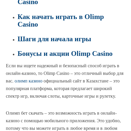
Casino
Как начать играть в Olimp
Casino
Шаги для начала игры
Бонусы и акции Olimp Casino
Если вы ищете надежный и безопасный способ играть в
онлайн-казино, то Olimp Casino – это отличный выбор для
вас.
олимп казино
официальный сайт в Казахстане – это
популярная платформа, которая предлагает широкий
спектр игр, включая слоты, карточные игры и рулетку.
Олимп бет скачать – это возможность играть в онлайн-
казино с помощью мобильного приложения. Это удобно,
потому что вы можете играть в любое время и в любом