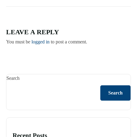
LEAVE A REPLY
You must be
logged in
to post a comment.
Search
Search
Recent Posts