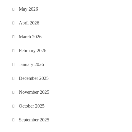
May 2026
April 2026
March 2026
February 2026
January 2026
December 2025
November 2025
October 2025
September 2025