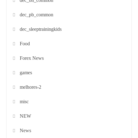
dec_bh_common
dec_pb_common
dec_sleeptrainingkids
Food
Forex News
games
melhores-2
misc
NEW
News