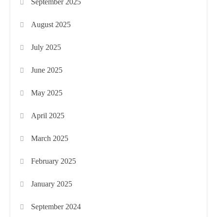
September 2025
August 2025
July 2025
June 2025
May 2025
April 2025
March 2025
February 2025
January 2025
September 2024