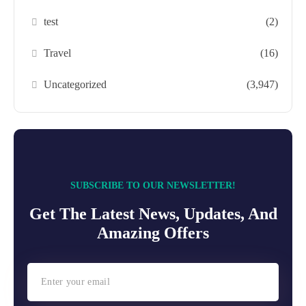
test
(2)
Travel
(16)
Uncategorized
(3,947)
SUBSCRIBE TO OUR NEWSLETTER!
Get The Latest News, Updates, And
Amazing Offers