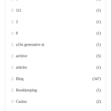
111
(1)
2
(1)
8
(1)
a16z generative ai
(1)
archive
(5)
articles
(1)
Blog
(347)
Bookkeeping
(1)
Casino
(2)