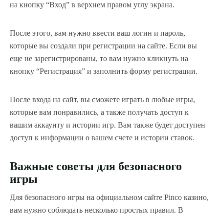
на кнопку “Вход” в верхнем правом углу экрана.
После этого, вам нужно ввести ваш логин и пароль,
которые вы создали при регистрации на сайте. Если вы
еще не зарегистрированы, то вам нужно кликнуть на
кнопку “Регистрация” и заполнить форму регистрации.
После входа на сайт, вы сможете играть в любые игры,
которые вам понравились, а также получать доступ к
вашим аккаунту и истории игр. Вам также будет доступен
доступ к информации о вашем счете и истории ставок.
Важные советы для безопасного
игры
Для безопасного игры на официальном сайте Pinco казино,
вам нужно соблюдать несколько простых правил. В