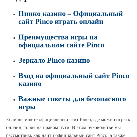
Пинко казино – Официальный
сайт Pinco играть онлайн
Преимущества игры на
официальном сайте Pinco
Зеркало Pinco казино
Вход на официальный сайт Pinco
казино
Важные советы для безопасного
игры
Если вы ищете официальный сайт Pinco, где можно играть
онлайн, то вы на правом пути. В этом руководстве мы
рассмотрим, как найти официальный сайт Pinco, а также