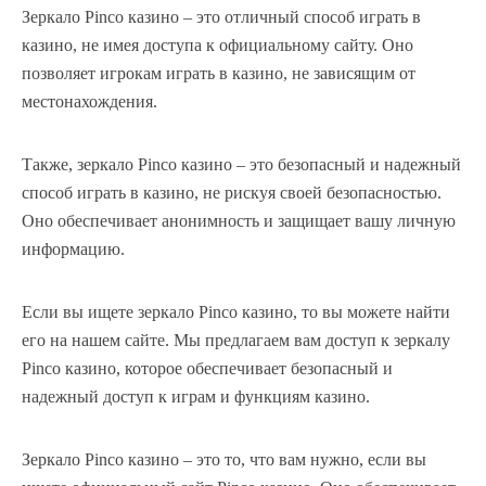
Зеркало Pinco казино – это отличный способ играть в
казино, не имея доступа к официальному сайту. Оно
позволяет игрокам играть в казино, не зависящим от
местонахождения.
Также, зеркало Pinco казино – это безопасный и надежный
способ играть в казино, не рискуя своей безопасностью.
Оно обеспечивает анонимность и защищает вашу личную
информацию.
Если вы ищете зеркало Pinco казино, то вы можете найти
его на нашем сайте. Мы предлагаем вам доступ к зеркалу
Pinco казино, которое обеспечивает безопасный и
надежный доступ к играм и функциям казино.
Зеркало Pinco казино – это то, что вам нужно, если вы