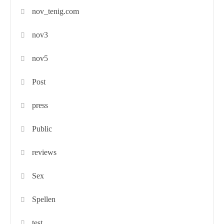
nov_tenig.com
nov3
nov5
Post
press
Public
reviews
Sex
Spellen
test