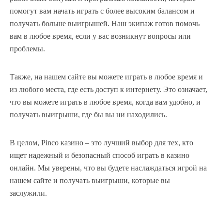
помогут вам начать играть с более высоким балансом и
получать больше выигрышей. Наш экипаж готов помочь
вам в любое время, если у вас возникнут вопросы или
проблемы.
Также, на нашем сайте вы можете играть в любое время и
из любого места, где есть доступ к интернету. Это означает,
что вы можете играть в любое время, когда вам удобно, и
получать выигрыши, где бы вы ни находились.
В целом, Pinco казино – это лучший выбор для тех, кто
ищет надежный и безопасный способ играть в казино
онлайн. Мы уверены, что вы будете наслаждаться игрой на
нашем сайте и получать выигрыши, которые вы
заслужили.