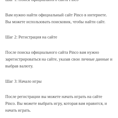
Вам нужно найти официальный сайт Pinco в интернете.
Вы можете использовать поисковик, чтобы найти сайт.
Шаг 2: Регистрация на сайте
После поиска официального сайта Pinco вам нужно
зарегистрироваться на сайте, указав свои личные данные и
выбрав валюту.
Шаг 3: Начало игры
После регистрации вы можете начать играть на сайте
Pinco. Вы можете выбрать игру, которая вам нравится, и
начать играть.