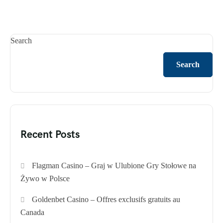
Search
Search
Recent Posts
Flagman Casino – Graj w Ulubione Gry Stołowe na
Żywo w Polsce
Goldenbet Casino – Offres exclusifs gratuits au
Canada