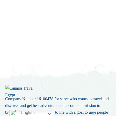
Company Number 16100478 for serve who wants to travel and
discover and get best adventure, and a common mission to
break the norm. Canaria came to life with a goal to urge people
English