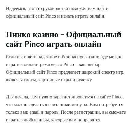
Надеемся, что это руководство поможет вам найти
официальный сайт Pinco и начать играть онлайн.
Пинко казино – Официальный
сайт Pinco играть онлайн
Если вы ищете надежное и безопасное казино, где можно
играть в онлайн-режиме, то Pinco – ваш выбор.
Официальный сайт Pinco предлагает широкий спектр игр,
включая слоты, карточные игры и рулетку.
Для начала, вам нужно зарегистрироваться на сайте Pinco,
что можно сделать в считанные минуты. Вам потребуется
только ваш email и пароль. После регистрации, вы сможете
играть в любые игры, которые вам понравятся.