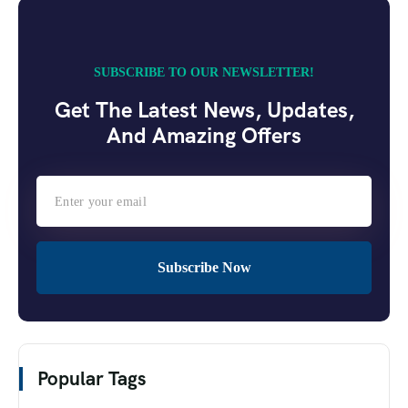
SUBSCRIBE TO OUR NEWSLETTER!
Get The Latest News, Updates,
And Amazing Offers
Subscribe Now
Popular Tags