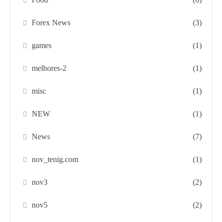
Forex News
(3)
games
(1)
melhores-2
(1)
misc
(1)
NEW
(1)
News
(7)
nov_tenig.com
(1)
nov3
(2)
nov5
(2)