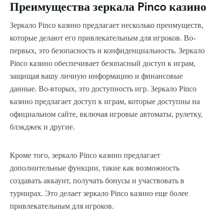
Преимущества зеркала Pinco казино
Зеркало Pinco казино предлагает несколько преимуществ,
которые делают его привлекательным для игроков. Во-
первых, это безопасность и конфиденциальность. Зеркало
Pinco казино обеспечивает безопасный доступ к играм,
защищая вашу личную информацию и финансовые
данные. Во-вторых, это доступность игр. Зеркало Pinco
казино предлагает доступ к играм, которые доступны на
официальном сайте, включая игровые автоматы, рулетку,
блэкджек и другие.
Кроме того, зеркало Pinco казино предлагает
дополнительные функции, такие как возможность
создавать аккаунт, получать бонусы и участвовать в
турнирах. Это делает зеркало Pinco казино еще более
привлекательным для игроков.