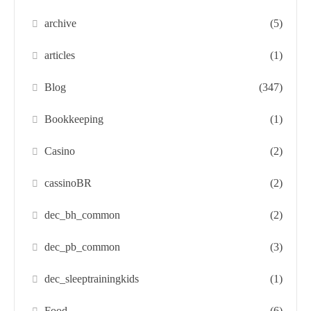
archive
(5)
articles
(1)
Blog
(347)
Bookkeeping
(1)
Casino
(2)
cassinoBR
(2)
dec_bh_common
(2)
dec_pb_common
(3)
dec_sleeptrainingkids
(1)
Food
(6)