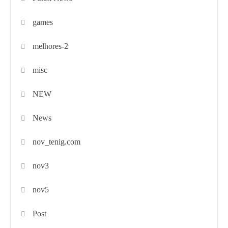
games
melhores-2
misc
NEW
News
nov_tenig.com
nov3
nov5
Post