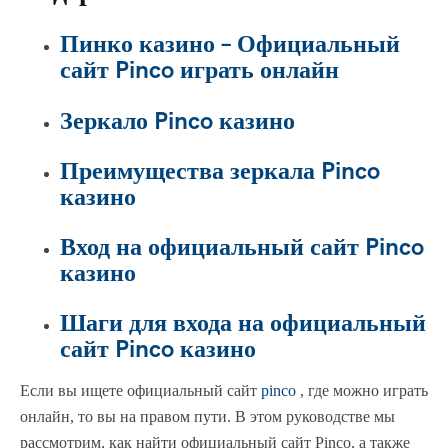
Пинко казино – Официальный
сайт Pinco играть онлайн
Зеркало Pinco казино
Преимущества зеркала Pinco
казино
Вход на официальный сайт Pinco
казино
Шаги для входа на официальный
сайт Pinco казино
Если вы ищете официальный сайт
pinco
, где можно играть
онлайн, то вы на правом пути. В этом руководстве мы
рассмотрим, как найти официальный сайт Pinco, а также