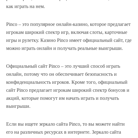
как играть на нем.
Pinco – это популярное онлайн-казино, которое предлагает
игрокам широкий спектр игр, включая слоты, карточные
игры и рулетку. Казино Pinco имеет официальный сайт, где
можно играть онлайн и получать реальные выигрыши.
Официальный сайт Pinco – это лучший способ играть
онлайн, потому что он обеспечивает безопасность и
конфиденциальность игроков. Кроме того, официальный
сайт Pinco предлагает игрокам широкий спектр бонусов и
акций, которые помогут им начать играть и получать
выигрыши.
Если вы ищете зеркало сайта Pinco, то вы можете найти
его на различных ресурсах в интернете. Зеркало сайта