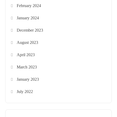
February 2024
January 2024
December 2023
August 2023
April 2023
March 2023
January 2023
July 2022