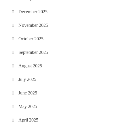
December 2025
November 2025
October 2025
September 2025
August 2025
July 2025
June 2025
May 2025
April 2025