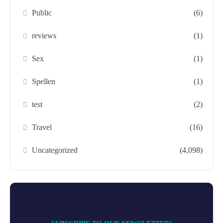
Public
(6)
reviews
(1)
Sex
(1)
Spellen
(1)
test
(2)
Travel
(16)
Uncategorized
(4,098)