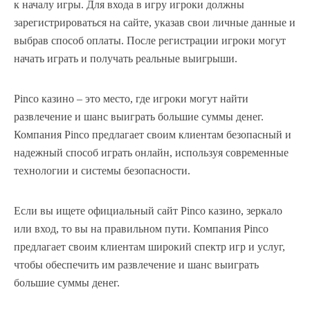
к началу игры. Для входа в игру игроки должны
зарегистрироваться на сайте, указав свои личные данные и
выбрав способ оплаты. После регистрации игроки могут
начать играть и получать реальные выигрыши.
Pinco казино – это место, где игроки могут найти
развлечение и шанс выиграть большие суммы денег.
Компания Pinco предлагает своим клиентам безопасный и
надежный способ играть онлайн, используя современные
технологии и системы безопасности.
Если вы ищете официальный сайт Pinco казино, зеркало
или вход, то вы на правильном пути. Компания Pinco
предлагает своим клиентам широкий спектр игр и услуг,
чтобы обеспечить им развлечение и шанс выиграть
большие суммы денег.