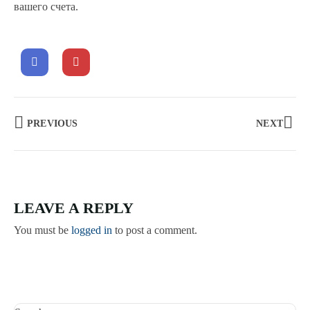
вашего счета.
PREVIOUS
NEXT
LEAVE A REPLY
You must be
logged in
to post a comment.