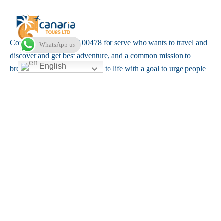
Company Number 16100478 for serve who wants to travel and
WhatsApp us
discover and get best adventure, and a common mission to
English
break the norm. Canaria came to life with a goal to urge people
into stepping out of their comfort zone.
About Us
About Us
Travel Blog & Tips
Contact Us
Privacy Policy