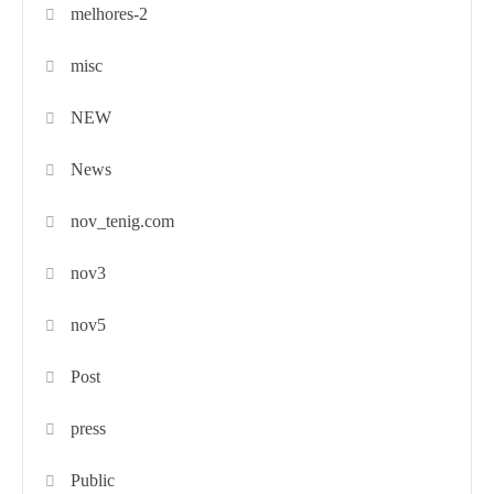
melhores-2
misc
NEW
News
nov_tenig.com
nov3
nov5
Post
press
Public