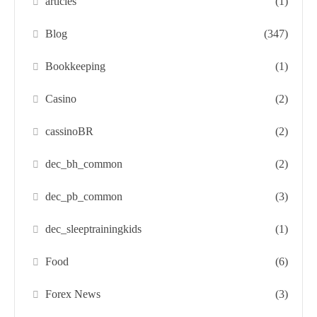
articles
(1)
Blog
(347)
Bookkeeping
(1)
Casino
(2)
cassinoBR
(2)
dec_bh_common
(2)
dec_pb_common
(3)
dec_sleeptrainingkids
(1)
Food
(6)
Forex News
(3)