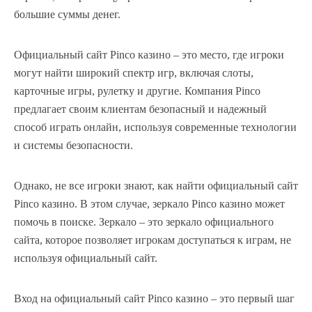
большие суммы денег.
Официальный сайт Pinco казино – это место, где игроки
могут найти широкий спектр игр, включая слоты,
карточные игры, рулетку и другие. Компания Pinco
предлагает своим клиентам безопасный и надежный
способ играть онлайн, используя современные технологии
и системы безопасности.
Однако, не все игроки знают, как найти официальный сайт
Pinco казино. В этом случае, зеркало Pinco казино может
помочь в поиске. Зеркало – это зеркало официального
сайта, которое позволяет игрокам доступаться к играм, не
используя официальный сайт.
Вход на официальный сайт Pinco казино – это первый шаг