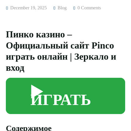
December 19, 2025
Blog
0 Comments
Пинко казино –
Официальный сайт Pinco
играть онлайн | Зеркало и
вход
▶️
ИГРАТЬ
Содержимое