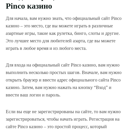
Pinco казино
Для начала, вам нужно знать, что официальный сайт Pinco
казино – это место, где вы можете играть в различные
азартные игры, такие как рулетка, бинго, слоты и другие.
Это лучшее место для любителей азарта, где вы можете
играть в любое время и из любого места.
Для входа на официальный сайт Pinco казино, вам нужно
выполнить несколько простых шагов. Вначале, вам нужно
открыть браузер и ввести адрес официального сайта Pinco
казино. Затем, вам нужно нажать на кнопку “Вход” и
ввести ваш логин и пароль.
Если вы еще не зарегистрированы на сайте, то вам нужно
зарегистрироваться, чтобы начать играть. Регистрация на
сайте Pinco казино – это простой процесс, который