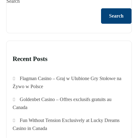
Search
Search
Recent Posts
Flagman Casino – Graj w Ulubione Gry Stołowe na
Żywo w Polsce
Goldenbet Casino – Offres exclusifs gratuits au
Canada
Fun Without Tension Exclusively at Lucky Dreams
Casino in Canada