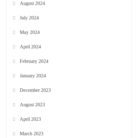
August 2024
July 2024
May 2024
April 2024
February 2024
January 2024
December 2023
August 2023
April 2023
March 2023