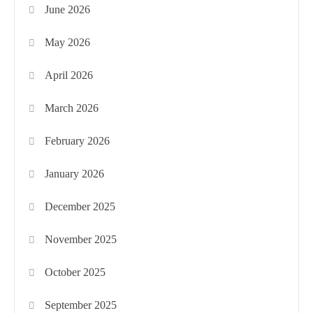
June 2026
May 2026
April 2026
March 2026
February 2026
January 2026
December 2025
November 2025
October 2025
September 2025