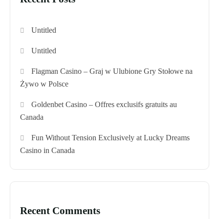
Untitled
Untitled
Flagman Casino – Graj w Ulubione Gry Stołowe na
Żywo w Polsce
Goldenbet Casino – Offres exclusifs gratuits au
Canada
Fun Without Tension Exclusively at Lucky Dreams
Casino in Canada
Recent Comments