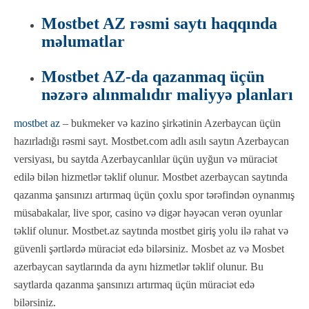
Mostbet AZ rəsmi saytı haqqında
məlumatlar
Mostbet AZ-da qazanmaq üçün
nəzərə alınmalıdır maliyyə planları
mostbet az
– bukmeker və kazino şirkətinin Azerbaycan üçün
hazırladığı rəsmi sayt. Mostbet.com adlı asılı saytın Azerbaycan
versiyası, bu saytda Azerbaycanlılar üçün uyğun və müraciət
edilə bilən hizmetlər təklif olunur. Mostbet azerbaycan saytında
qazanma şansınızı artırmaq üçün çoxlu spor tərəfindən oynanmış
müsabakalar, live spor, casino və digər həyəcan verən oyunlar
təklif olunur. Mostbet.az saytında mostbet giriş yolu ilə rahat və
güvenli şərtlərdə müraciət edə bilərsiniz. Mosbet az və Mosbet
azerbaycan saytlarında da aynı hizmetlər təklif olunur. Bu
saytlarda qazanma şansınızı artırmaq üçün müraciət edə
bilərsiniz.