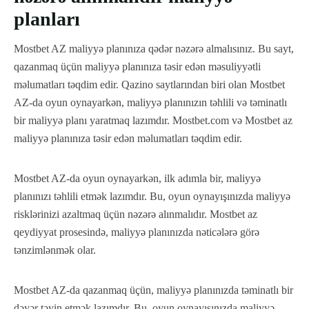
planları
Mostbet AZ maliyyə planınıza qədər nəzərə almalısınız. Bu sayt,
qazanmaq üçün maliyyə planınıza təsir edən məsuliyyətli
məlumatları təqdim edir. Qazino saytlarından biri olan Mostbet
AZ-da oyun oynayarkən, maliyyə planınızın təhlili və təminatlı
bir maliyyə planı yaratmaq lazımdır. Mostbet.com və Mostbet az
maliyyə planınıza təsir edən məlumatları təqdim edir.
Mostbet AZ-da oyun oynayarkən, ilk adımla bir, maliyyə
planınızı təhlili etmək lazımdır. Bu, oyun oynayışınızda maliyyə
risklərinizi azaltmaq üçün nəzərə alınmalıdır. Mostbet az
qeydiyyat prosesində, maliyyə planınızda nəticələrə görə
tənzimlənmək olar.
Mostbet AZ-da qazanmaq üçün, maliyyə planınızda təminatlı bir
dəyər təyin etmək lazımdır. Bu, oyun oynayışınızda maliyyə