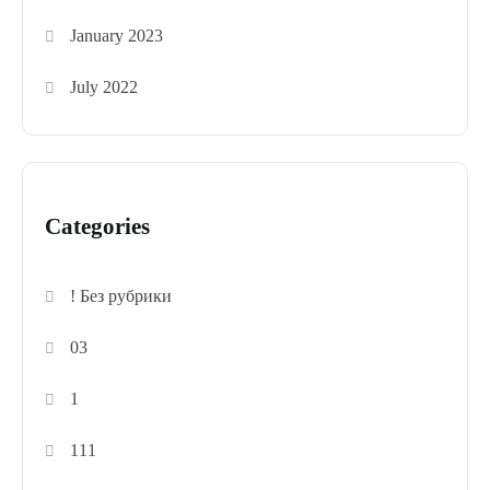
January 2023
July 2022
Categories
! Без рубрики
03
1
111