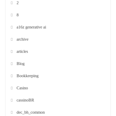
2
8
a16z generative ai
archive
articles
Blog
Bookkeeping
Casino
cassinoBR
dec_bh_common