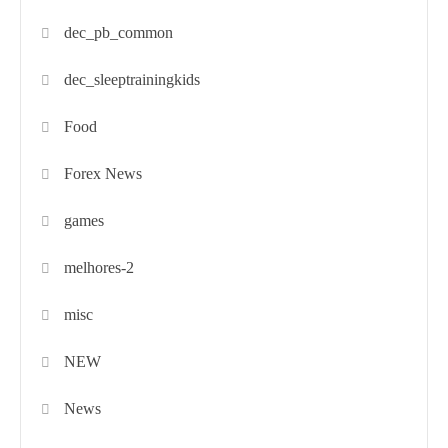
dec_pb_common
dec_sleeptrainingkids
Food
Forex News
games
melhores-2
misc
NEW
News