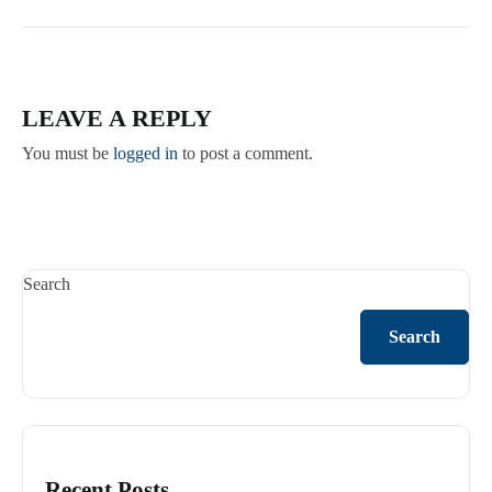
LEAVE A REPLY
You must be
logged in
to post a comment.
Search
Search
Recent Posts