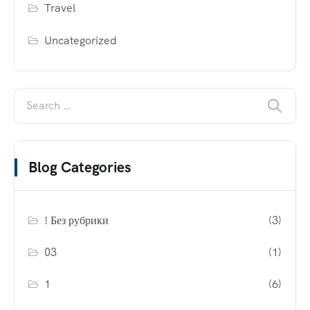
Travel
Uncategorized
Blog Categories
! Без рубрики
(3)
03
(1)
1
(6)