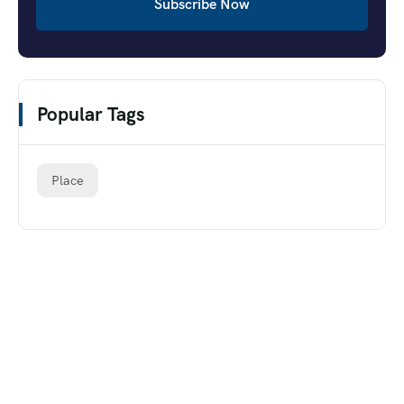
Subscribe Now
Popular Tags
Place