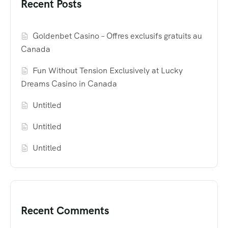
Recent Posts
Goldenbet Casino – Offres exclusifs gratuits au
Canada
Fun Without Tension Exclusively at Lucky
Dreams Casino in Canada
Untitled
Untitled
Untitled
Recent Comments