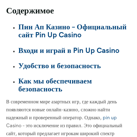
Содержимое
Пин Ап Казино – Официальный
сайт Pin Up Casino
Входи и играй в Pin Up Casino
Удобство и безопасность
Как мы обеспечиваем
безопасность
В современном мире азартных игр, где каждый день
появляются новые онлайн-казино, сложно найти
надежный и проверенный оператор. Однако,
pin up
Casino – это исключение из правил. Это официальный
сайт, который предлагает игрокам широкий спектр