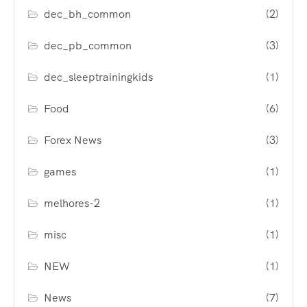
dec_bh_common
(2)
dec_pb_common
(3)
dec_sleeptrainingkids
(1)
Food
(6)
Forex News
(3)
games
(1)
melhores-2
(1)
misc
(1)
NEW
(1)
News
(7)