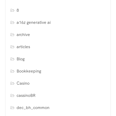
8
a16z generative ai
archive
articles
Blog
Bookkeeping
Casino
cassinoBR
dec_bh_common