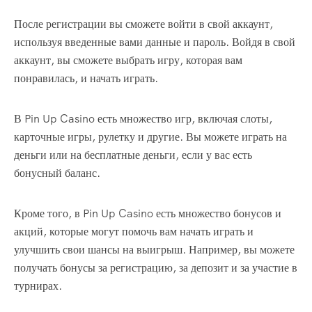
После регистрации вы сможете войти в свой аккаунт,
используя введенные вами данные и пароль. Войдя в свой
аккаунт, вы сможете выбрать игру, которая вам
понравилась, и начать играть.
В Pin Up Casino есть множество игр, включая слоты,
карточные игры, рулетку и другие. Вы можете играть на
деньги или на бесплатные деньги, если у вас есть
бонусный баланс.
Кроме того, в Pin Up Casino есть множество бонусов и
акций, которые могут помочь вам начать играть и
улучшить свои шансы на выигрыш. Например, вы можете
получать бонусы за регистрацию, за депозит и за участие в
турнирах.