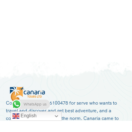
Company Number 16100478 for serve who wants to
WhatsApp us
travel and discover and get best adventure, and a
English
common mission to break the norm. Canaria came to
life with a goal to urge people into stepping out of their