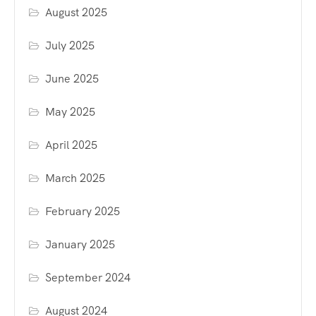
August 2025
July 2025
June 2025
May 2025
April 2025
March 2025
February 2025
January 2025
September 2024
August 2024