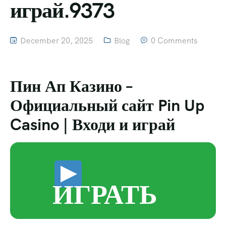
играй.9373
December 20, 2025
Blog
0 Comments
Пин Ап Казино –
Официальный сайт Pin Up
Casino | Входи и играй
ИГРАТЬ