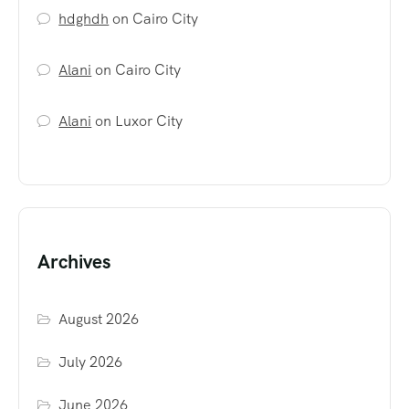
hdghdh
on
Cairo City
Alani
on
Cairo City
Alani
on
Luxor City
Archives
August 2026
July 2026
June 2026