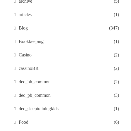
archive
(5)
articles
(1)
Blog
(347)
Bookkeeping
(1)
Casino
(2)
cassinoBR
(2)
dec_bh_common
(2)
dec_pb_common
(3)
dec_sleeptrainingkids
(1)
Food
(6)