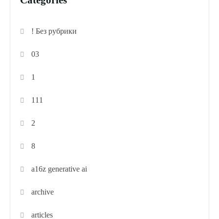
! Без рубрики
03
1
111
2
8
a16z generative ai
archive
articles