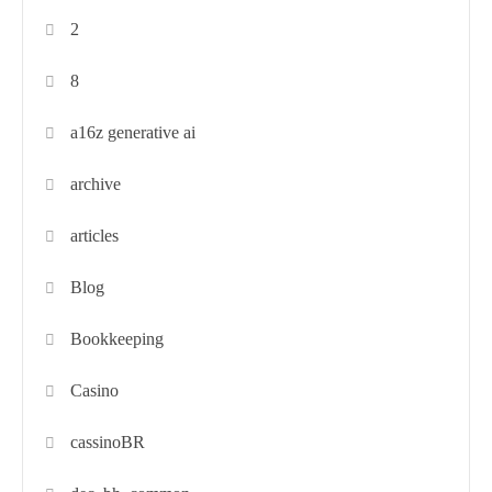
2
8
a16z generative ai
archive
articles
Blog
Bookkeeping
Casino
cassinoBR