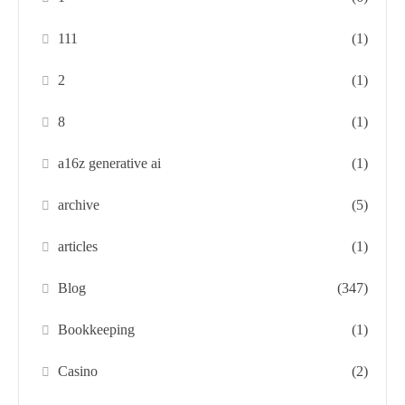
111
(1)
2
(1)
8
(1)
a16z generative ai
(1)
archive
(5)
articles
(1)
Blog
(347)
Bookkeeping
(1)
Casino
(2)