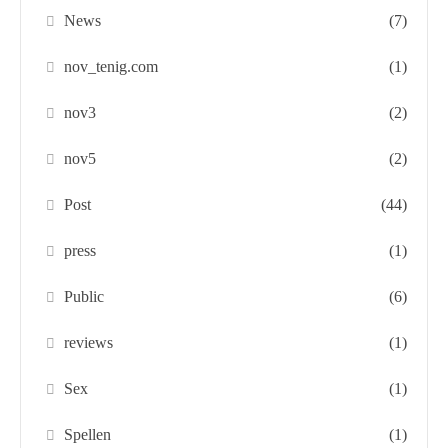
News
(7)
nov_tenig.com
(1)
nov3
(2)
nov5
(2)
Post
(44)
press
(1)
Public
(6)
reviews
(1)
Sex
(1)
Spellen
(1)