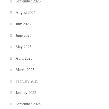
September 2025
August 2025
July 2025
June 2025
May 2025
April 2025
March 2025
February 2025
January 2025
September 2024