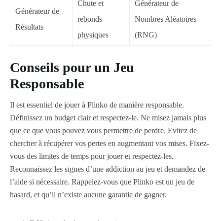
Chute et
Générateur de
Générateur de
rebonds
Nombres Aléatoires
Résultats
physiques
(RNG)
Conseils pour un Jeu
Responsable
Il est essentiel de jouer à Plinko de manière responsable.
Définissez un budget clair et respectez-le. Ne misez jamais plus
que ce que vous pouvez vous permettre de perdre. Evitez de
chercher à récupérer vos pertes en augmentant vos mises. Fixez-
vous des limites de temps pour jouer et respectez-les.
Reconnaissez les signes d’une addiction au jeu et demandez de
l’aide si nécessaire. Rappelez-vous que Plinko est un jeu de
hasard, et qu’il n’existe aucune garantie de gagner.