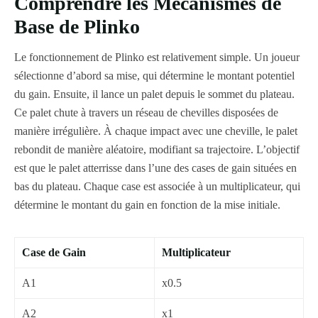
Comprendre les Mécanismes de
Base de Plinko
Le fonctionnement de Plinko est relativement simple. Un joueur
sélectionne d’abord sa mise, qui détermine le montant potentiel
du gain. Ensuite, il lance un palet depuis le sommet du plateau.
Ce palet chute à travers un réseau de chevilles disposées de
manière irrégulière. À chaque impact avec une cheville, le palet
rebondit de manière aléatoire, modifiant sa trajectoire. L’objectif
est que le palet atterrisse dans l’une des cases de gain situées en
bas du plateau. Chaque case est associée à un multiplicateur, qui
détermine le montant du gain en fonction de la mise initiale.
Case de Gain
Multiplicateur
A1
x0.5
A2
x1