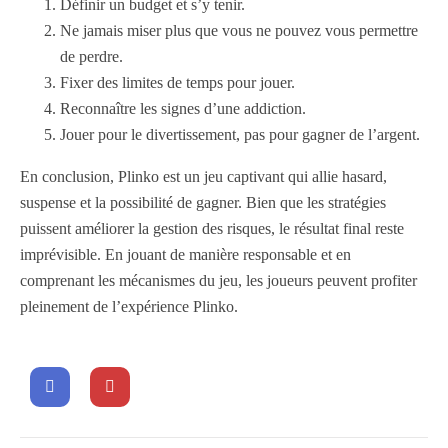
Définir un budget et s’y tenir.
Ne jamais miser plus que vous ne pouvez vous permettre
de perdre.
Fixer des limites de temps pour jouer.
Reconnaître les signes d’une addiction.
Jouer pour le divertissement, pas pour gagner de l’argent.
En conclusion, Plinko est un jeu captivant qui allie hasard,
suspense et la possibilité de gagner. Bien que les stratégies
puissent améliorer la gestion des risques, le résultat final reste
imprévisible. En jouant de manière responsable et en
comprenant les mécanismes du jeu, les joueurs peuvent profiter
pleinement de l’expérience Plinko.