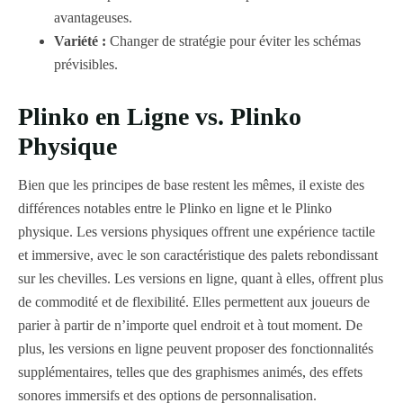
avantageuses.
Variété :
Changer de stratégie pour éviter les schémas
prévisibles.
Plinko en Ligne vs. Plinko
Physique
Bien que les principes de base restent les mêmes, il existe des
différences notables entre le Plinko en ligne et le Plinko
physique. Les versions physiques offrent une expérience tactile
et immersive, avec le son caractéristique des palets rebondissant
sur les chevilles. Les versions en ligne, quant à elles, offrent plus
de commodité et de flexibilité. Elles permettent aux joueurs de
parier à partir de n’importe quel endroit et à tout moment. De
plus, les versions en ligne peuvent proposer des fonctionnalités
supplémentaires, telles que des graphismes animés, des effets
sonores immersifs et des options de personnalisation.