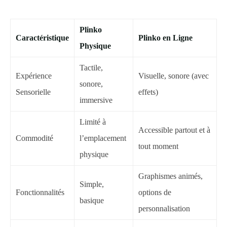
Plinko
Caractéristique
Plinko en Ligne
Physique
Tactile,
Expérience
Visuelle, sonore (avec
sonore,
Sensorielle
effets)
immersive
Limité à
Accessible partout et à
Commodité
l’emplacement
tout moment
physique
Graphismes animés,
Simple,
Fonctionnalités
options de
basique
personnalisation