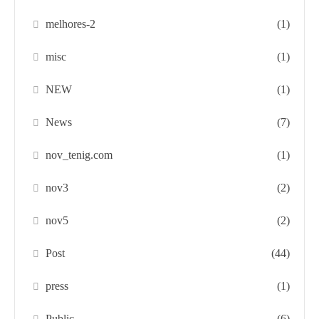
melhores-2
(1)
misc
(1)
NEW
(1)
News
(7)
nov_tenig.com
(1)
nov3
(2)
nov5
(2)
Post
(44)
press
(1)
Public
(6)