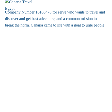
Company Number 16100478 for serve who wants to travel and
discover and get best adventure, and a common mission to
break the norm. Canaria came to life with a goal to urge people
into stepping out of their comfort zone.
About Us
About Us
Travel Blog & Tips
Contact Us
Privacy Policy
Our Stories