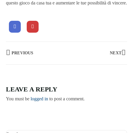
questo gioco da casa tua e aumentare le tue possibilità di vincere.
PREVIOUS
NEXT
LEAVE A REPLY
You must be
logged in
to post a comment.