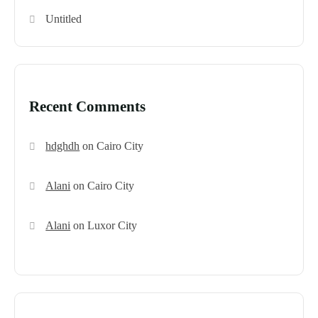
Untitled
Recent Comments
hdghdh
on
Cairo City
Alani
on
Cairo City
Alani
on
Luxor City