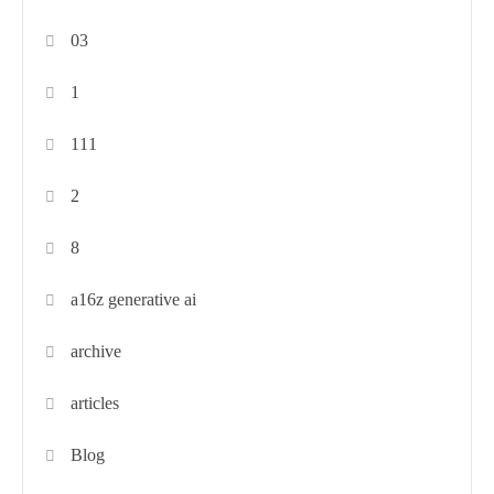
03
1
111
2
8
a16z generative ai
archive
articles
Blog