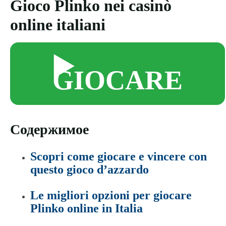
Gioco Plinko nei casinò
online italiani
▶️
GIOCARE
Содержимое
Scopri come giocare e vincere con
questo gioco d’azzardo
Le migliori opzioni per giocare
Plinko online in Italia