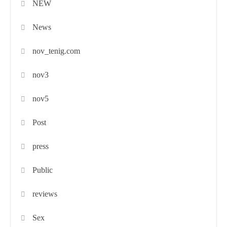
NEW
News
nov_tenig.com
nov3
nov5
Post
press
Public
reviews
Sex