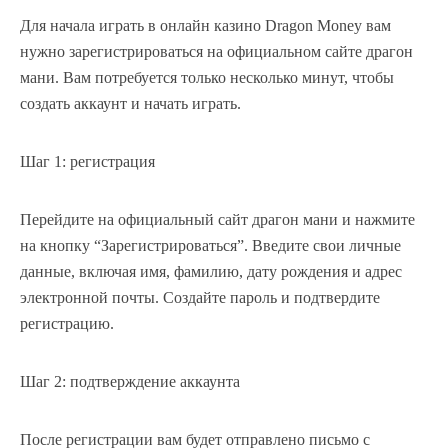
Для начала играть в онлайн казино Dragon Money вам
нужно зарегистрироваться на официальном сайте драгон
мани. Вам потребуется только несколько минут, чтобы
создать аккаунт и начать играть.
Шаг 1: регистрация
Перейдите на официальный сайт драгон мани и нажмите
на кнопку “Зарегистрироваться”. Введите свои личные
данные, включая имя, фамилию, дату рождения и адрес
электронной почты. Создайте пароль и подтвердите
регистрацию.
Шаг 2: подтверждение аккаунта
После регистрации вам будет отправлено письмо с