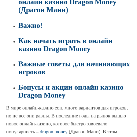
онлайн казино Dragon Money
(Драгон Мани)
Важно!
Как начать играть в онлайн
казино Dragon Money
Важные советы для начинающих
игроков
Бонусы и акции онлайн казино
Dragon Money
В мире онлайн-казино есть много вариантов для игроков,
но не все они равны. В последние годы на рынок вышло
новое онлайн-казино, которое быстро завоевало
популярность –
dragon money
(Драгон Мани). В этом