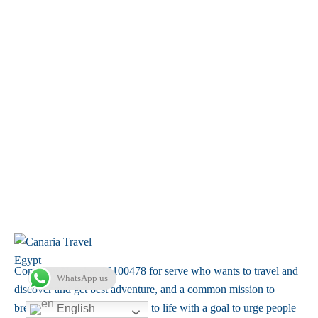
Company Number 16100478 for serve who wants to travel and
WhatsApp us
discover and get best adventure, and a common mission to
break the norm. Canaria came to life with a goal to urge people
English