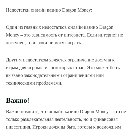
Недостатки онлайн казино Dragon Money:
Один из главных недостатков онлайн казино Dragon
Money – это зависимость от интернета. Если интернет не
доступен, то игроки не могут играть.
Другим недостатком является ограничение доступа к
играм для игроков из некоторых стран. Это может быть
вызвано законодательными ограничениями или
техническими проблемами.
Важно!
Важно помнить, что онлайн казино Dragon Money – это не
только развлекательная деятельность, но и финансовая
инвестиция. Игроки должны быть готовы к возможным