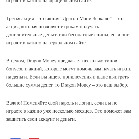
играют в казино на официальном сайте.
Третья акция – это акция “Драгон Мани Зеркало” – это
акция, которая позволяет игрокам получать
дополнительные деньги или бесплатные спины, если они
играют в казино на зеркальном сайте.
В целом, Dragon Money предлагает несколько типов
бонусов и акций, которые могут помочь вам начать играть
на деньги. Если вы ищете приключения и шанс выиграть
большие суммы денег, то Dragon Money – это ваш выбор.
Важно! Поменяйте свой пароль и логин, если вы не
играете в казино уже несколько месяцев. Это поможет вам
защитить свои аккаунт и деньги.