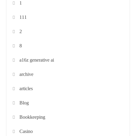
1
111
2
8
a16z generative ai
archive
articles
Blog
Bookkeeping
Casino