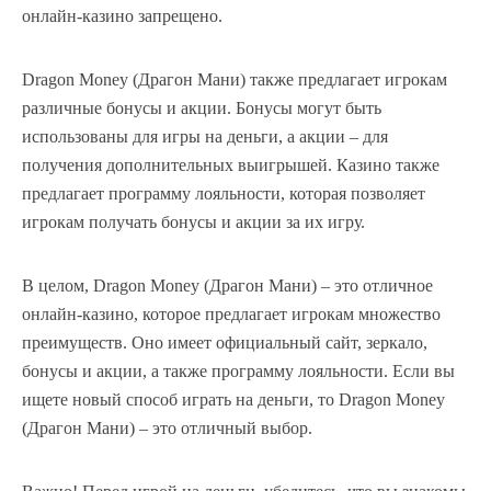
онлайн-казино запрещено.
Dragon Money (Драгон Мани) также предлагает игрокам
различные бонусы и акции. Бонусы могут быть
использованы для игры на деньги, а акции – для
получения дополнительных выигрышей. Казино также
предлагает программу лояльности, которая позволяет
игрокам получать бонусы и акции за их игру.
В целом, Dragon Money (Драгон Мани) – это отличное
онлайн-казино, которое предлагает игрокам множество
преимуществ. Оно имеет официальный сайт, зеркало,
бонусы и акции, а также программу лояльности. Если вы
ищете новый способ играть на деньги, то Dragon Money
(Драгон Мани) – это отличный выбор.