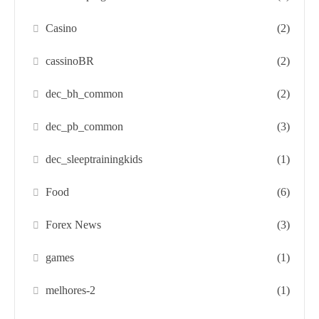
Casino
(2)
cassinoBR
(2)
dec_bh_common
(2)
dec_pb_common
(3)
dec_sleeptrainingkids
(1)
Food
(6)
Forex News
(3)
games
(1)
melhores-2
(1)