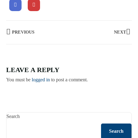
PREVIOUS
NEXT
LEAVE A REPLY
You must be
logged in
to post a comment.
Search
Search