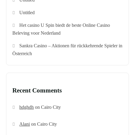
Untitled
Het casino U Spin biedt de beste Online Casino
Beleving voor Nederland
Sankra Casino – Aktionen für rückkehrende Spieler in
Österreich
Recent Comments
hdghdh
on
Cairo City
Alani
on
Cairo City