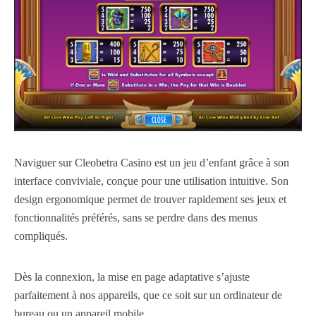
Naviguer sur Cleobetra Casino est un jeu d’enfant grâce à son
interface conviviale, conçue pour une utilisation intuitive. Son
design ergonomique permet de trouver rapidement ses jeux et
fonctionnalités préférés, sans se perdre dans des menus
compliqués.
Dès la connexion, la mise en page adaptative s’ajuste
parfaitement à nos appareils, que ce soit sur un ordinateur de
bureau ou un appareil mobile.