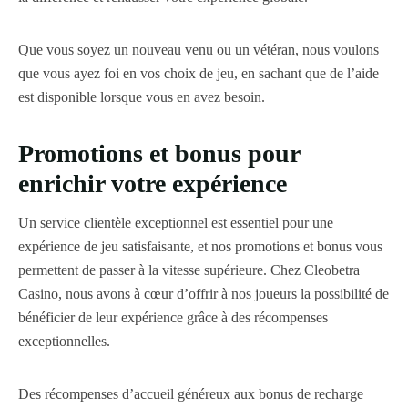
Que vous soyez un nouveau venu ou un vétéran, nous voulons
que vous ayez foi en vos choix de jeu, en sachant que de l’aide
est disponible lorsque vous en avez besoin.
Promotions et bonus pour
enrichir votre expérience
Un service clientèle exceptionnel est essentiel pour une
expérience de jeu satisfaisante, et nos promotions et bonus vous
permettent de passer à la vitesse supérieure. Chez Cleobetra
Casino, nous avons à cœur d’offrir à nos joueurs la possibilité de
bénéficier de leur expérience grâce à des récompenses
exceptionnelles.
Des récompenses d’accueil généreux aux bonus de recharge