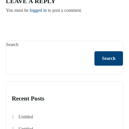
LEAVE A REPLY
You must be
logged in
to post a comment.
Search
Search
Recent Posts
Untitled
Untitled