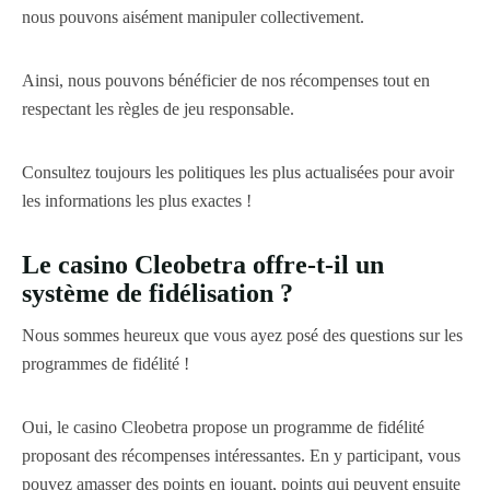
nous pouvons aisément manipuler collectivement.
Ainsi, nous pouvons bénéficier de nos récompenses tout en
respectant les règles de jeu responsable.
Consultez toujours les politiques les plus actualisées pour avoir
les informations les plus exactes !
Le casino Cleobetra offre-t-il un
système de fidélisation ?
Nous sommes heureux que vous ayez posé des questions sur les
programmes de fidélité !
Oui, le casino Cleobetra propose un programme de fidélité
proposant des récompenses intéressantes. En y participant, vous
pouvez amasser des points en jouant, points qui peuvent ensuite