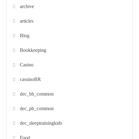
archive
articles
Blog
Bookkeeping
Casino
cassinoBR
dec_bh_common
dec_pb_common
dec_sleeptrainingkids
Food