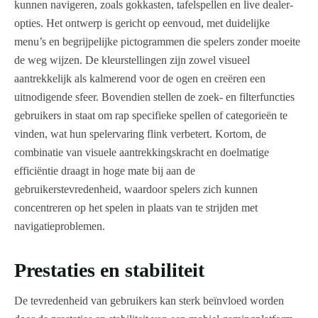
kunnen navigeren, zoals gokkasten, tafelspellen en live dealer-
opties. Het ontwerp is gericht op eenvoud, met duidelijke
menu’s en begrijpelijke pictogrammen die spelers zonder moeite
de weg wijzen. De kleurstellingen zijn zowel visueel
aantrekkelijk als kalmerend voor de ogen en creëren een
uitnodigende sfeer. Bovendien stellen de zoek- en filterfuncties
gebruikers in staat om rap specifieke spellen of categorieën te
vinden, wat hun spelervaring flink verbetert. Kortom, de
combinatie van visuele aantrekkingskracht en doelmatige
efficiëntie draagt in hoge mate bij aan de
gebruikerstevredenheid, waardoor spelers zich kunnen
concentreren op het spelen in plaats van te strijden met
navigatieproblemen.
Prestaties en stabiliteit
De tevredenheid van gebruikers kan sterk beïnvloed worden