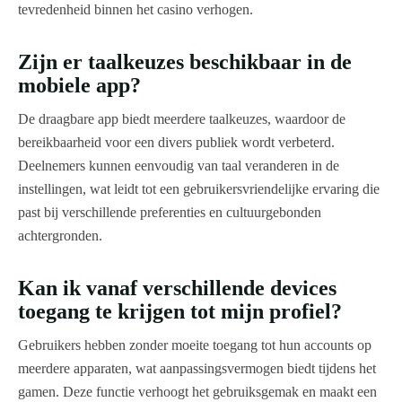
tevredenheid binnen het casino verhogen.
Zijn er taalkeuzes beschikbaar in de
mobiele app?
De draagbare app biedt meerdere taalkeuzes, waardoor de
bereikbaarheid voor een divers publiek wordt verbeterd.
Deelnemers kunnen eenvoudig van taal veranderen in de
instellingen, wat leidt tot een gebruikersvriendelijke ervaring die
past bij verschillende preferenties en cultuurgebonden
achtergronden.
Kan ik vanaf verschillende devices
toegang te krijgen tot mijn profiel?
Gebruikers hebben zonder moeite toegang tot hun accounts op
meerdere apparaten, wat aanpassingsvermogen biedt tijdens het
gamen. Deze functie verhoogt het gebruiksgemak en maakt een