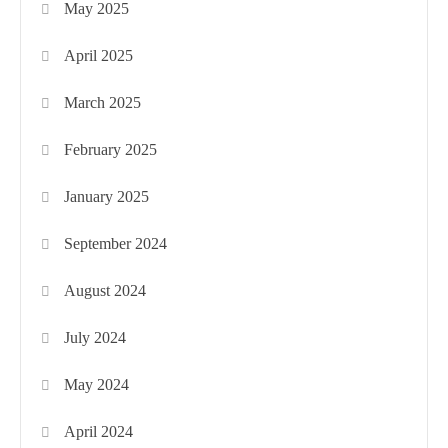
May 2025
April 2025
March 2025
February 2025
January 2025
September 2024
August 2024
July 2024
May 2024
April 2024