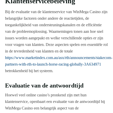
Klantenservicebeleving
Bij de evaluatie van de klantenservice van WinMega Casino zijn
belangrijke factoren onder andere de reactietijden, de
toegankelijkheid van ondersteuningskanalen en de efficiëntie
van de probleemoplossing. Waarnemingen tonen aan hoe snel
issues worden aangepakt en welke verschillende opties er zijn
voor vragen van klanten. Deze aspecten spelen een essentiële rol
in de tevredenheid van klanten en de totale
https://www.marketindex.com.au/asx/rth/announcements/stakecom-
partners-with-rth-to-launch-horse-racing-globally-3A634971
betrokkenheid bij het systeem.
Evaluatie van de antwoordtijd
Hoewel veel online casino’s pronkend zijn met hun
klantenservice, openbaart een evaluatie van de antwoordtijd bij
WinMega Casino een belangrijk aspect van de