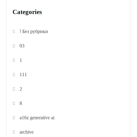
Categories
! Без рубрики
03
1
111
2
8
a16z generative ai
archive