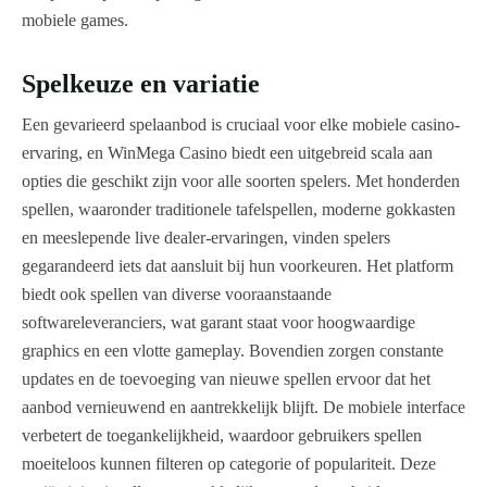
mobiele games.
Spelkeuze en variatie
Een gevarieerd spelaanbod is cruciaal voor elke mobiele casino-
ervaring, en WinMega Casino biedt een uitgebreid scala aan
opties die geschikt zijn voor alle soorten spelers. Met honderden
spellen, waaronder traditionele tafelspellen, moderne gokkasten
en meeslepende live dealer-ervaringen, vinden spelers
gegarandeerd iets dat aansluit bij hun voorkeuren. Het platform
biedt ook spellen van diverse vooraanstaande
softwareleveranciers, wat garant staat voor hoogwaardige
graphics en een vlotte gameplay. Bovendien zorgen constante
updates en de toevoeging van nieuwe spellen ervoor dat het
aanbod vernieuwend en aantrekkelijk blijft. De mobiele interface
verbetert de toegankelijkheid, waardoor gebruikers spellen
moeiteloos kunnen filteren op categorie of populariteit. Deze