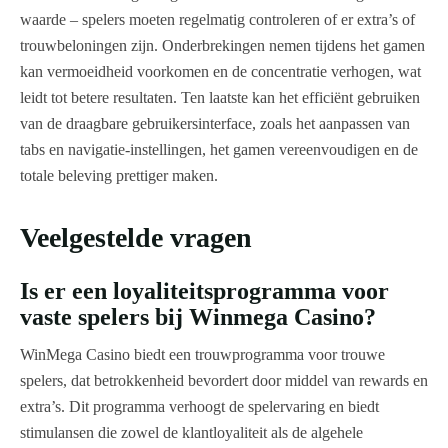
waarde – spelers moeten regelmatig controleren of er extra’s of
trouwbeloningen zijn. Onderbrekingen nemen tijdens het gamen
kan vermoeidheid voorkomen en de concentratie verhogen, wat
leidt tot betere resultaten. Ten laatste kan het efficiënt gebruiken
van de draagbare gebruikersinterface, zoals het aanpassen van
tabs en navigatie-instellingen, het gamen vereenvoudigen en de
totale beleving prettiger maken.
Veelgestelde vragen
Is er een loyaliteitsprogramma voor
vaste spelers bij Winmega Casino?
WinMega Casino biedt een trouwprogramma voor trouwe
spelers, dat betrokkenheid bevordert door middel van rewards en
extra’s. Dit programma verhoogt de spelervaring en biedt
stimulansen die zowel de klantloyaliteit als de algehele