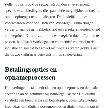
stellen op prijs ook de seizoensgebonden en evenement-
specifieke aanbiedingen, die spannende mogelijkheden creëren
om de opbrengst te optimaliseren. De duidelijk opgezette
voorwaarden voor bonussen van WinMega Casino dragen
verder bij aan de aantrekkelijkheid en verzekeren duidelijkheid
en integriteit. Door deze promotiestrategieën doeltreffend in te
passen, handhaaft WinMega een competitief voordeel in de
industrie en spreekt het zowel nieuwe als ervaren gokkers aan
die op zoek zijn naar betekenis in hun spelervaring.
Betalingsopties en
opnameprocessen
Hoe verhogen betaalmethoden en opnameprocessen de totale
ervaring van de gebruiker bij WinMega Casino? Het casino
verstrekt een breed scala aan betaalopties, zoals gebruikelijke
kredietkaarten, digitale portemonnees en digitale valuta, om te