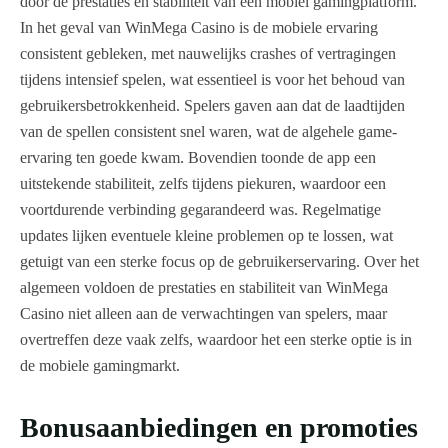
door de prestaties en stabiliteit van een mobiel gamingplatform.
In het geval van WinMega Casino is de mobiele ervaring
consistent gebleken, met nauwelijks crashes of vertragingen
tijdens intensief spelen, wat essentieel is voor het behoud van
gebruikersbetrokkenheid. Spelers gaven aan dat de laadtijden
van de spellen consistent snel waren, wat de algehele game-
ervaring ten goede kwam. Bovendien toonde de app een
uitstekende stabiliteit, zelfs tijdens piekuren, waardoor een
voortdurende verbinding gegarandeerd was. Regelmatige
updates lijken eventuele kleine problemen op te lossen, wat
getuigt van een sterke focus op de gebruikerservaring. Over het
algemeen voldoen de prestaties en stabiliteit van WinMega
Casino niet alleen aan de verwachtingen van spelers, maar
overtreffen deze vaak zelfs, waardoor het een sterke optie is in
de mobiele gamingmarkt.
Bonusaanbiedingen en promoties