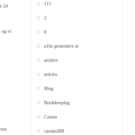
111
ge 24
2
, og vi
8
a16z generative ai
archive
articles
Blog
Bookkeeping
Casino
erne
cassinoBR