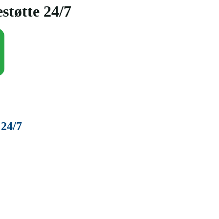
støtte 24/7
 24/7