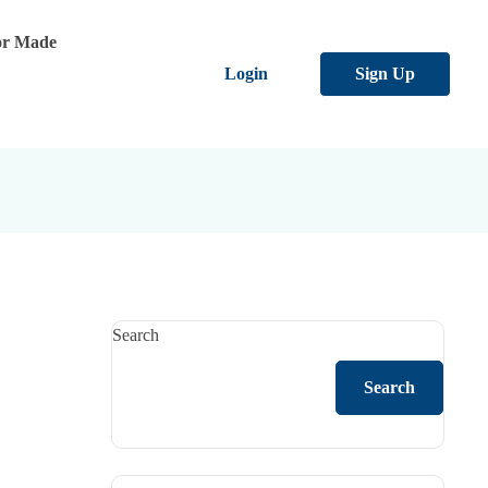
or Made
Login
Sign Up
Search
Search