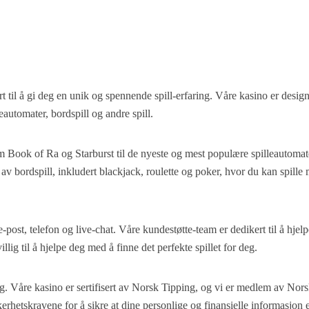
 til å gi deg en unik og spennende spill-erfaring. Våre kasino er design
eautomater, bordspill og andre spill.
 som Book of Ra og Starburst til de nyeste og mest populære spilleautoma
v bordspill, inkludert blackjack, roulette og poker, hvor du kan spille
e-post, telefon og live-chat. Våre kundestøtte-team er dedikert til å hjel
llig til å hjelpe deg med å finne det perfekte spillet for deg.
ing. Våre kasino er sertifisert av Norsk Tipping, og vi er medlem av Nor
rhetskravene for å sikre at dine personlige og finansielle informasjon 