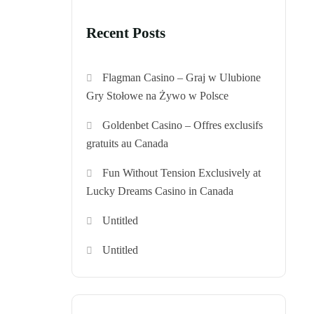
Recent Posts
Flagman Casino – Graj w Ulubione
Gry Stołowe na Żywo w Polsce
Goldenbet Casino – Offres exclusifs
gratuits au Canada
Fun Without Tension Exclusively at
Lucky Dreams Casino in Canada
Untitled
Untitled