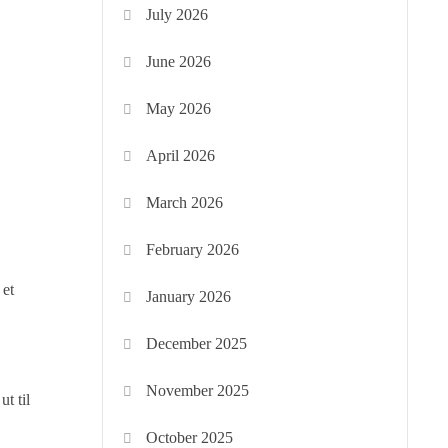
July 2026
June 2026
May 2026
April 2026
March 2026
February 2026
 et
January 2026
December 2025
November 2025
t til
October 2025