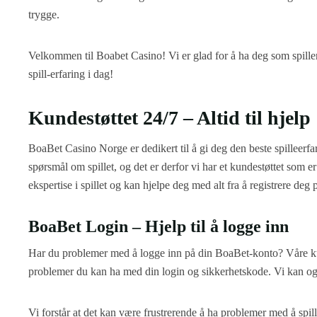
trygge.
Velkommen til Boabet Casino! Vi er glad for å ha deg som spiller h
spill-erfaring i dag!
Kundestøttet 24/7 – Altid til hjelp
BoaBet Casino Norge er dedikert til å gi deg den beste spilleerfar
spørsmål om spillet, og det er derfor vi har et kundestøttet som e
ekspertise i spillet og kan hjelpe deg med alt fra å registrere de
BoaBet Login – Hjelp til å logge inn
Har du problemer med å logge inn på din BoaBet-konto? Våre kun
problemer du kan ha med din login og sikkerhetskode. Vi kan ogs
Vi forstår at det kan være frustrerende å ha problemer med å spil