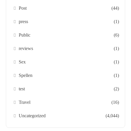
Post
(44)
press
(1)
Public
(6)
reviews
(1)
Sex
(1)
Spellen
(1)
test
(2)
Travel
(16)
Uncategorized
(4,044)