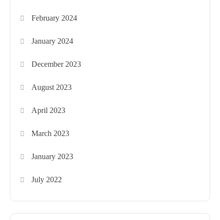
February 2024
January 2024
December 2023
August 2023
April 2023
March 2023
January 2023
July 2022