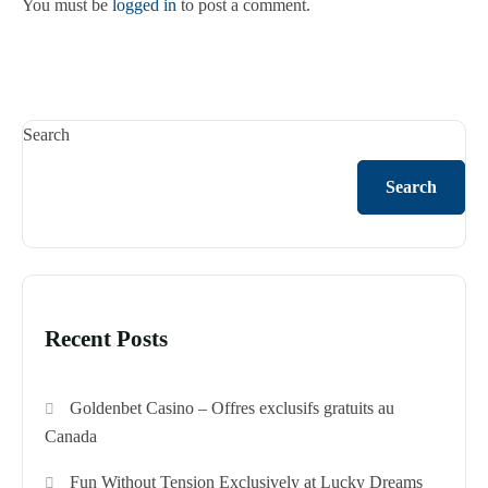
You must be
logged in
to post a comment.
Search
Search
Recent Posts
Goldenbet Casino – Offres exclusifs gratuits au
Canada
Fun Without Tension Exclusively at Lucky Dreams