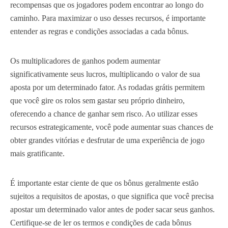
recompensas que os jogadores podem encontrar ao longo do
caminho. Para maximizar o uso desses recursos, é importante
entender as regras e condições associadas a cada bônus.
Os multiplicadores de ganhos podem aumentar
significativamente seus lucros, multiplicando o valor de sua
aposta por um determinado fator. As rodadas grátis permitem
que você gire os rolos sem gastar seu próprio dinheiro,
oferecendo a chance de ganhar sem risco. Ao utilizar esses
recursos estrategicamente, você pode aumentar suas chances de
obter grandes vitórias e desfrutar de uma experiência de jogo
mais gratificante.
É importante estar ciente de que os bônus geralmente estão
sujeitos a requisitos de apostas, o que significa que você precisa
apostar um determinado valor antes de poder sacar seus ganhos.
Certifique-se de ler os termos e condições de cada bônus