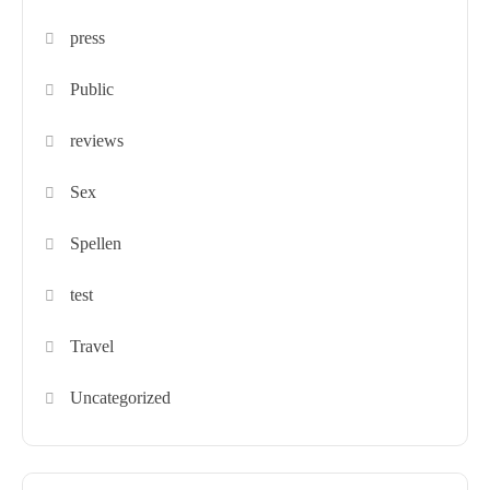
press
Public
reviews
Sex
Spellen
test
Travel
Uncategorized