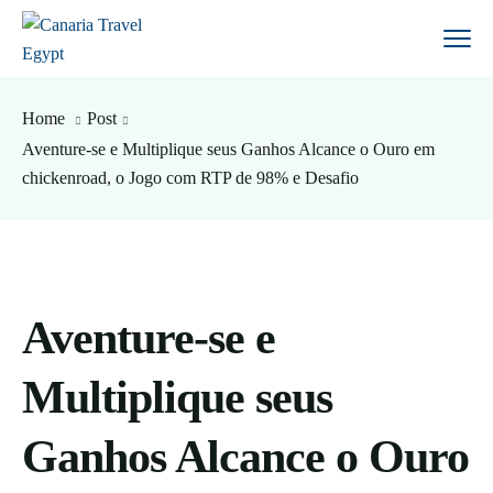
Home
Post
Aventure-se e Multiplique seus Ganhos Alcance o Ouro em
chickenroad, o Jogo com RTP de 98% e Desafio
Aventure-se e
Multiplique seus
Ganhos Alcance o Ouro