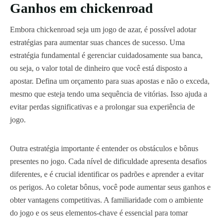
Ganhos em chickenroad
Embora chickenroad seja um jogo de azar, é possível adotar
estratégias para aumentar suas chances de sucesso. Uma
estratégia fundamental é gerenciar cuidadosamente sua banca,
ou seja, o valor total de dinheiro que você está disposto a
apostar. Defina um orçamento para suas apostas e não o exceda,
mesmo que esteja tendo uma sequência de vitórias. Isso ajuda a
evitar perdas significativas e a prolongar sua experiência de
jogo.
Outra estratégia importante é entender os obstáculos e bônus
presentes no jogo. Cada nível de dificuldade apresenta desafios
diferentes, e é crucial identificar os padrões e aprender a evitar
os perigos. Ao coletar bônus, você pode aumentar seus ganhos e
obter vantagens competitivas. A familiaridade com o ambiente
do jogo e os seus elementos-chave é essencial para tomar