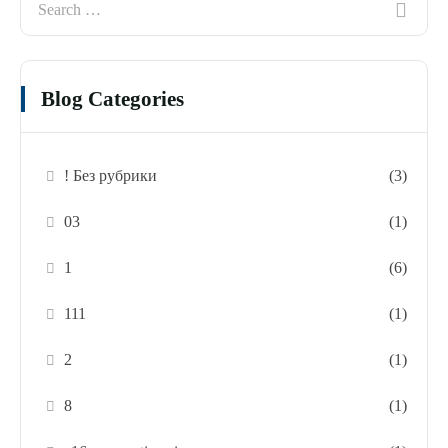
Blog Categories
! Без рубрики
(3)
03
(1)
1
(6)
111
(1)
2
(1)
8
(1)