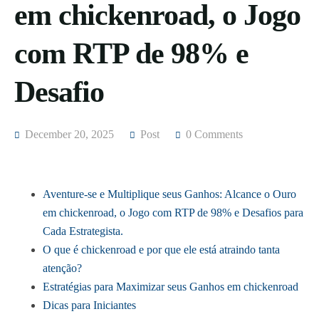
em chickenroad, o Jogo
com RTP de 98% e
Desafio
December 20, 2025
Post
0 Comments
Aventure-se e Multiplique seus Ganhos: Alcance o Ouro
em chickenroad, o Jogo com RTP de 98% e Desafios para
Cada Estrategista.
O que é chickenroad e por que ele está atraindo tanta
atenção?
Estratégias para Maximizar seus Ganhos em chickenroad
Dicas para Iniciantes