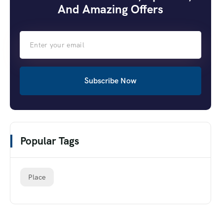
And Amazing Offers
Subscribe Now
Popular Tags
Place