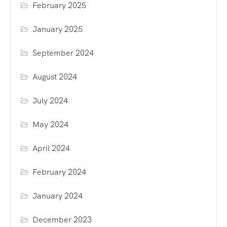
February 2025
January 2025
September 2024
August 2024
July 2024
May 2024
April 2024
February 2024
January 2024
December 2023