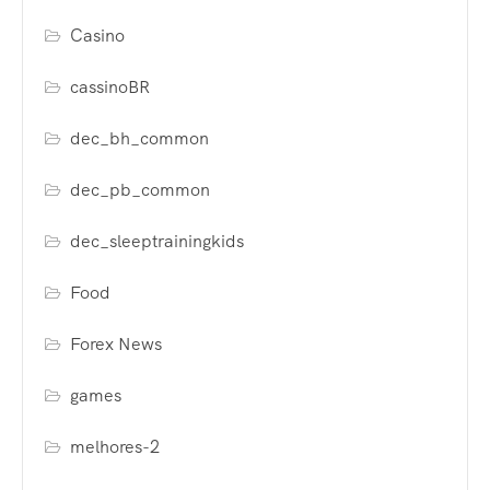
Casino
cassinoBR
dec_bh_common
dec_pb_common
dec_sleeptrainingkids
Food
Forex News
games
melhores-2