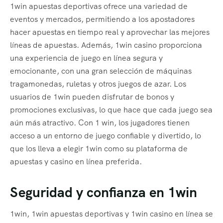
1win apuestas deportivas ofrece una variedad de
eventos y mercados, permitiendo a los apostadores
hacer apuestas en tiempo real y aprovechar las mejores
líneas de apuestas. Además, 1win casino proporciona
una experiencia de juego en línea segura y
emocionante, con una gran selección de máquinas
tragamonedas, ruletas y otros juegos de azar. Los
usuarios de 1win pueden disfrutar de bonos y
promociones exclusivas, lo que hace que cada juego sea
aún más atractivo. Con 1 win, los jugadores tienen
acceso a un entorno de juego confiable y divertido, lo
que los lleva a elegir 1win como su plataforma de
apuestas y casino en línea preferida.
Seguridad y confianza en 1win
1win, 1win apuestas deportivas y 1win casino en línea se