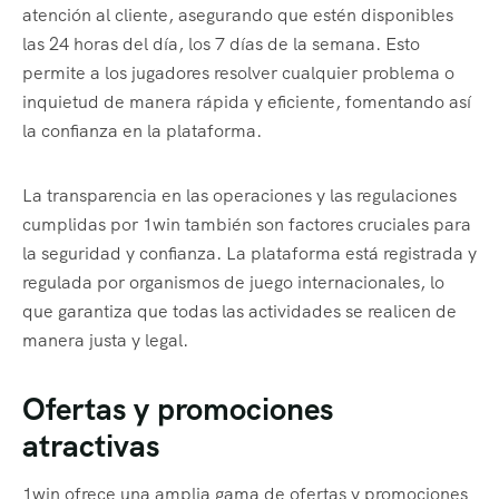
atención al cliente, asegurando que estén disponibles
las 24 horas del día, los 7 días de la semana. Esto
permite a los jugadores resolver cualquier problema o
inquietud de manera rápida y eficiente, fomentando así
la confianza en la plataforma.
La transparencia en las operaciones y las regulaciones
cumplidas por 1win también son factores cruciales para
la seguridad y confianza. La plataforma está registrada y
regulada por organismos de juego internacionales, lo
que garantiza que todas las actividades se realicen de
manera justa y legal.
Ofertas y promociones
atractivas
1win ofrece una amplia gama de ofertas y promociones