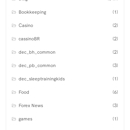
Bookkeeping
(1)
Casino
(2)
cassinoBR
(2)
dec_bh_common
(2)
dec_pb_common
(3)
dec_sleeptrainingkids
(1)
Food
(6)
Forex News
(3)
games
(1)