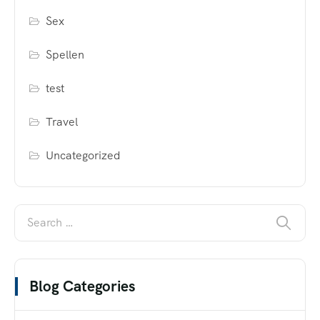
Sex
Spellen
test
Travel
Uncategorized
Blog Categories