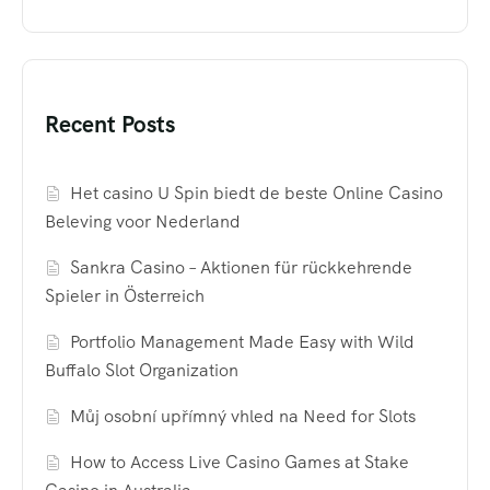
Recent Posts
Het casino U Spin biedt de beste Online Casino
Beleving voor Nederland
Sankra Casino – Aktionen für rückkehrende
Spieler in Österreich
Portfolio Management Made Easy with Wild
Buffalo Slot Organization
Můj osobní upřímný vhled na Need for Slots
How to Access Live Casino Games at Stake