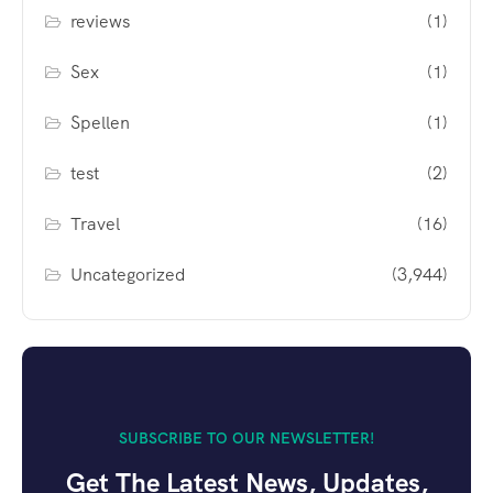
reviews
(1)
Sex
(1)
Spellen
(1)
test
(2)
Travel
(16)
Uncategorized
(3,944)
SUBSCRIBE TO OUR NEWSLETTER!
Get The Latest News, Updates,