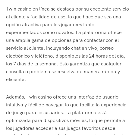
1win casino en línea se destaca por su excelente servicio
al cliente y facilidad de uso, lo que hace que sea una
opción atractiva para los jugadores tanto
experimentados como novatos. La plataforma ofrece
una amplia gama de opciones para contactar con el
servicio al cliente, incluyendo chat en vivo, correo
electrónico y teléfono, disponibles las 24 horas del día,
los 7 días de la semana. Esto garantiza que cualquier
consulta o problema se resuelva de manera rápida y
eficiente.
Además, 1win casino ofrece una interfaz de usuario
intuitiva y fácil de navegar, lo que facilita la experiencia
de juego para los usuarios. La plataforma está
optimizada para dispositivos móviles, lo que permite a
los jugadores acceder a sus juegos favoritos desde