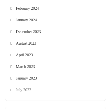
February 2024
January 2024
December 2023
August 2023
April 2023
March 2023
January 2023
July 2022