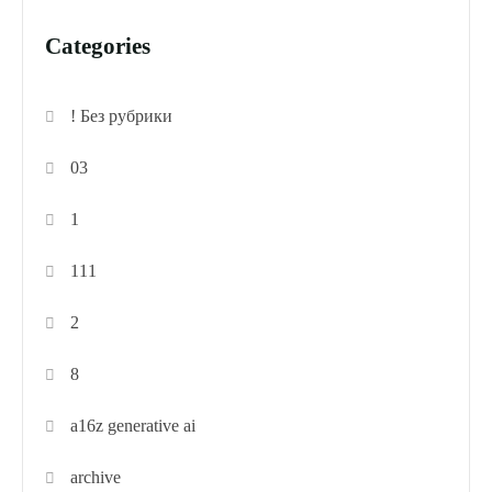
Categories
! Без рубрики
03
1
111
2
8
a16z generative ai
archive