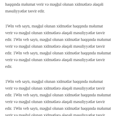
haqqında məlumat verir və məşğul olunan xidmətlərə əlaqəli
məsuliyyətlər təsvir edir.
1Win veb saytı, məşğul olunan xidmətlər haqqında məlumat
verir və məşğul olunan xidmətlərə əlaqəli məsuliyyətlər təsvir
edir. 1Win veb saytı, məşğul olunan xidmətlər haqqında məlumat
verir və məşğul olunan xidmətlərə əlaqəli məsuliyyətlər təsvir
edir. 1Win veb saytı, məşğul olunan xidmətlər haqqında məlumat
verir və məşğul olunan xidmətlərə əlaqəli məsuliyyətlər təsvir
edir.
1Win veb saytı, məşğul olunan xidmətlər haqqında məlumat
verir və məşğul olunan xidmətlərə əlaqəli məsuliyyətlər təsvir
edir. 1Win veb saytı, məşğul olunan xidmətlər haqqında məlumat
verir və məşğul olunan xidmətlərə əlaqəli məsuliyyətlər təsvir
edir. 1Win veb saytı, məşğul olunan xidmətlər haqqında məlumat
verir və məşğul olunan xidmətlərə əlaqəli məsuliyyətlər təsvir