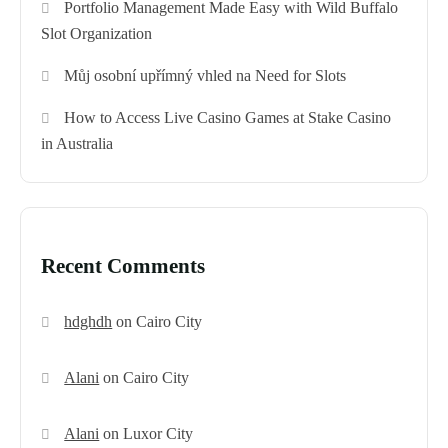
Portfolio Management Made Easy with Wild Buffalo
Slot Organization
Můj osobní upřímný vhled na Need for Slots
How to Access Live Casino Games at Stake Casino
in Australia
Recent Comments
hdghdh
on
Cairo City
Alani
on
Cairo City
Alani
on
Luxor City