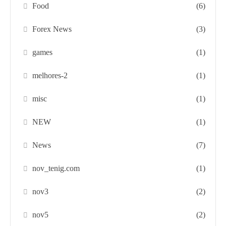
Food
(6)
Forex News
(3)
games
(1)
melhores-2
(1)
misc
(1)
NEW
(1)
News
(7)
nov_tenig.com
(1)
nov3
(2)
nov5
(2)