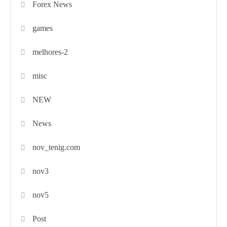
Forex News
games
melhores-2
misc
NEW
News
nov_tenig.com
nov3
nov5
Post