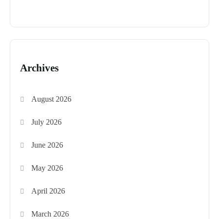
Archives
August 2026
July 2026
June 2026
May 2026
April 2026
March 2026