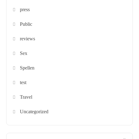
press
Public
reviews
Sex
Spellen
test
Travel
Uncategorized