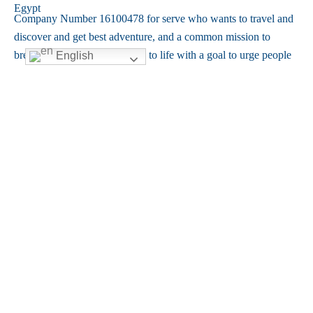
Company Number 16100478 for serve who wants to travel and
discover and get best adventure, and a common mission to
break the norm. Canaria came to life with a goal to urge people
English
into stepping out of their comfort zone.
About Us
About Us
Travel Blog & Tips
Contact Us
Privacy Policy
Our Stories