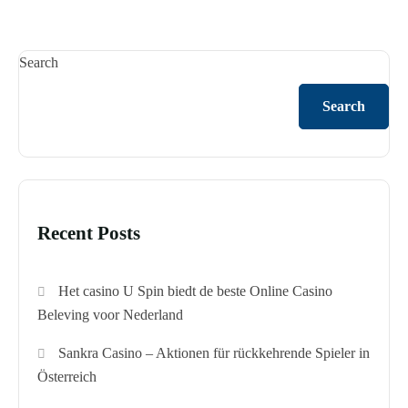
Search
Search
Recent Posts
Het casino U Spin biedt de beste Online Casino
Beleving voor Nederland
Sankra Casino – Aktionen für rückkehrende Spieler in
Österreich