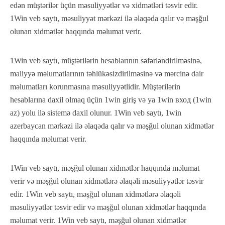
edən müştərilər üçün məsuliyyətlər və xidmətləri təsvir edir.
1Win veb saytı, məsuliyyət mərkəzi ilə əlaqəda qalır və məşğul
olunan xidmətlər haqqında məlumat verir.
1Win veb saytı, müştərilərin hesablarının səfərləndirilməsinə,
maliyyə məlumatlarının təhlükəsizdirilməsinə və mərcinə dair
məlumatları korunmasına məsuliyyətlidir. Müştərilərin
hesablarına daxil olmaq üçün 1win giriş və ya 1win вход (1win
az) yolu ilə sistemə daxil olunur. 1Win veb saytı, 1win
azerbaycan mərkəzi ilə əlaqəda qalır və məşğul olunan xidmətlər
haqqında məlumat verir.
1Win veb saytı, məşğul olunan xidmətlər haqqında məlumat
verir və məşğul olunan xidmətlərə əlaqəli məsuliyyətlər təsvir
edir. 1Win veb saytı, məşğul olunan xidmətlərə əlaqəli
məsuliyyətlər təsvir edir və məşğul olunan xidmətlər haqqında
məlumat verir. 1Win veb saytı, məşğul olunan xidmətlər