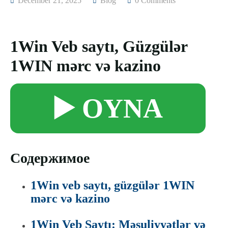
December 21, 2025
Blog
0 Comments
1Win Veb saytı, Güzgülər
1WIN mərc və kazino
▶️ OYNA
Содержимое
1Win veb saytı, güzgülər 1WIN
mərc və kazino
1Win Veb Saytı: Məsuliyyətlər və