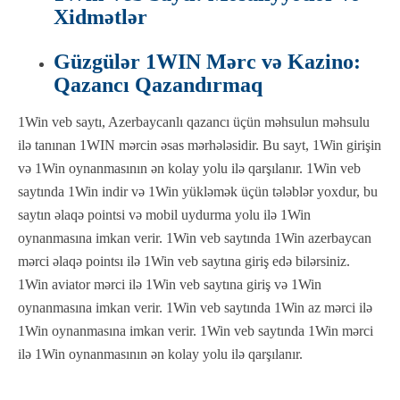
Xidmətlər
Güzgülər 1WIN Mərc və Kazino:
Qazancı Qazandırmaq
1Win veb saytı, Azerbaycanlı qazancı üçün məhsulun məhsulu
ilə tanınan 1WIN mərcin əsas mərhələsidir. Bu sayt, 1Win girişin
və 1Win oynanmasının ən kolay yolu ilə qarşılanır. 1Win veb
saytında 1Win indir və 1Win yükləmək üçün tələblər yoxdur, bu
saytın əlaqə pointsi və mobil uydurma yolu ilə 1Win
oynanmasına imkan verir. 1Win veb saytında 1Win azerbaycan
mərci əlaqə pointsı ilə 1Win veb saytına giriş edə bilərsiniz.
1Win aviator mərci ilə 1Win veb saytına giriş və 1Win
oynanmasına imkan verir. 1Win veb saytında 1Win az mərci ilə
1Win oynanmasına imkan verir. 1Win veb saytında 1Win mərci
ilə 1Win oynanmasının ən kolay yolu ilə qarşılanır.