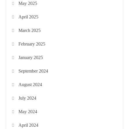
May 2025
April 2025
March 2025
February 2025
January 2025
September 2024
August 2024
July 2024
May 2024
April 2024