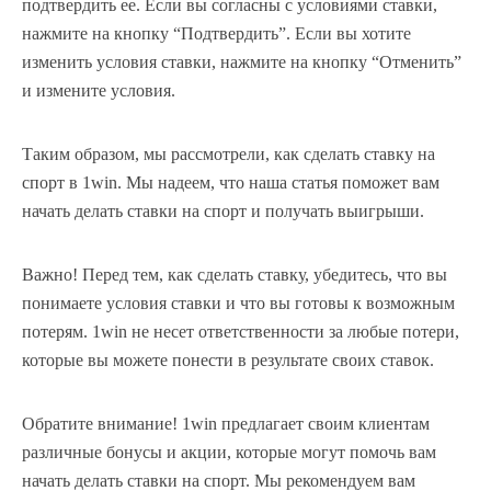
подтвердить ее. Если вы согласны с условиями ставки,
нажмите на кнопку “Подтвердить”. Если вы хотите
изменить условия ставки, нажмите на кнопку “Отменить”
и измените условия.
Таким образом, мы рассмотрели, как сделать ставку на
спорт в 1win. Мы надеем, что наша статья поможет вам
начать делать ставки на спорт и получать выигрыши.
Важно! Перед тем, как сделать ставку, убедитесь, что вы
понимаете условия ставки и что вы готовы к возможным
потерям. 1win не несет ответственности за любые потери,
которые вы можете понести в результате своих ставок.
Обратите внимание! 1win предлагает своим клиентам
различные бонусы и акции, которые могут помочь вам
начать делать ставки на спорт. Мы рекомендуем вам