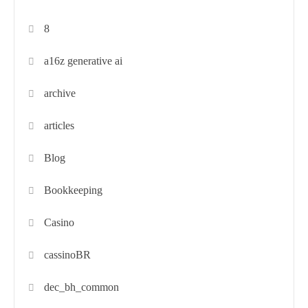
8
a16z generative ai
archive
articles
Blog
Bookkeeping
Casino
cassinoBR
dec_bh_common