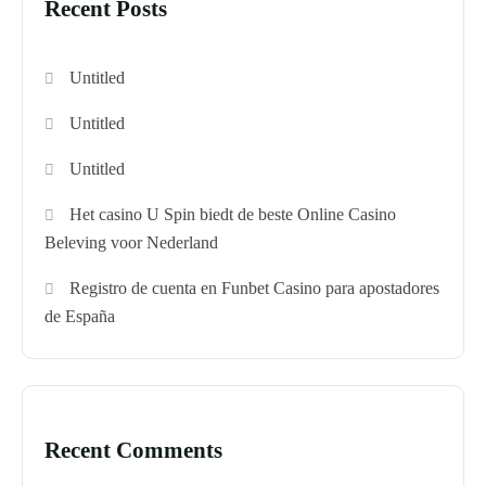
Recent Posts
Untitled
Untitled
Untitled
Het casino U Spin biedt de beste Online Casino
Beleving voor Nederland
Registro de cuenta en Funbet Casino para apostadores
de España
Recent Comments