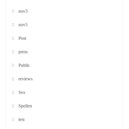
nov3
nov5
Post
press
Public
reviews
Sex
Spellen
test