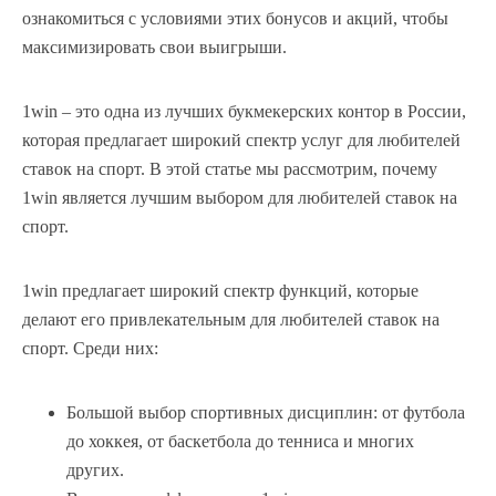
ознакомиться с условиями этих бонусов и акций, чтобы
максимизировать свои выигрыши.
1win – это одна из лучших букмекерских контор в России,
которая предлагает широкий спектр услуг для любителей
ставок на спорт. В этой статье мы рассмотрим, почему
1win является лучшим выбором для любителей ставок на
спорт.
1win предлагает широкий спектр функций, которые
делают его привлекательным для любителей ставок на
спорт. Среди них:
Большой выбор спортивных дисциплин: от футбола
до хоккея, от баскетбола до тенниса и многих
других.