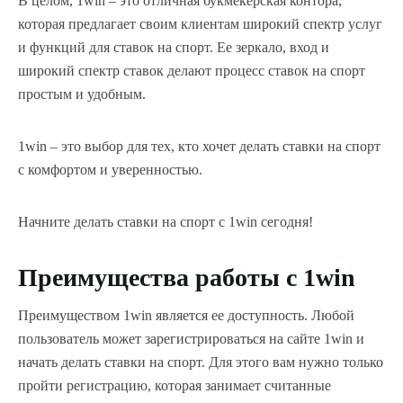
В целом, 1win – это отличная букмекерская контора,
которая предлагает своим клиентам широкий спектр услуг
и функций для ставок на спорт. Ее зеркало, вход и
широкий спектр ставок делают процесс ставок на спорт
простым и удобным.
1win – это выбор для тех, кто хочет делать ставки на спорт
с комфортом и уверенностью.
Начните делать ставки на спорт с 1win сегодня!
Преимущества работы с 1win
Преимуществом 1win является ее доступность. Любой
пользователь может зарегистрироваться на сайте 1win и
начать делать ставки на спорт. Для этого вам нужно только
пройти регистрацию, которая занимает считанные