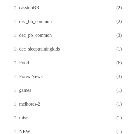
cassinoBR
(2)
dec_bh_common
(2)
dec_pb_common
(3)
dec_sleeptrainingkids
(1)
Food
(6)
Forex News
(3)
games
(1)
melhores-2
(1)
misc
(1)
NEW
(1)