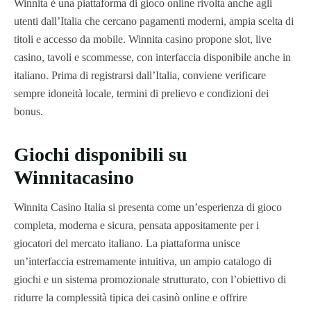
Winnita è una piattaforma di gioco online rivolta anche agli
utenti dall’Italia che cercano pagamenti moderni, ampia scelta di
titoli e accesso da mobile. Winnita casino propone slot, live
casino, tavoli e scommesse, con interfaccia disponibile anche in
italiano. Prima di registrarsi dall’Italia, conviene verificare
sempre idoneità locale, termini di prelievo e condizioni dei
bonus.
Giochi disponibili su
Winnitacasino
Winnita Casino Italia si presenta come un’esperienza di gioco
completa, moderna e sicura, pensata appositamente per i
giocatori del mercato italiano. La piattaforma unisce
un’interfaccia estremamente intuitiva, un ampio catalogo di
giochi e un sistema promozionale strutturato, con l’obiettivo di
ridurre la complessità tipica dei casinò online e offrire