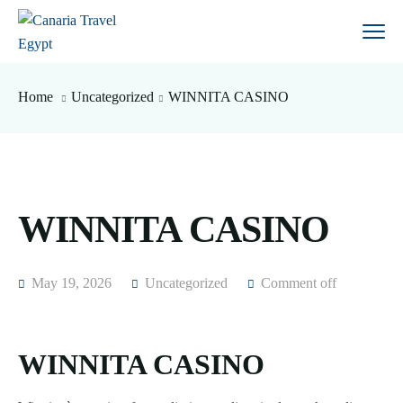
Home
Uncategorized
WINNITA CASINO
WINNITA CASINO
May 19, 2026
Uncategorized
Comment off
WINNITA CASINO