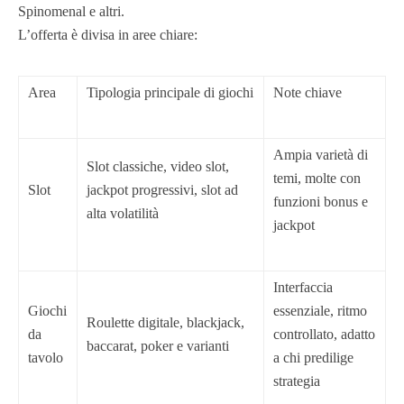
Spinomenal e altri.
L’offerta è divisa in aree chiare:
Area
Tipologia principale di giochi
Note chiave
Ampia varietà di
Slot classiche, video slot,
temi, molte con
Slot
jackpot progressivi, slot ad
funzioni bonus e
alta volatilità
jackpot
Interfaccia
Giochi
essenziale, ritmo
Roulette digitale, blackjack,
da
controllato, adatto
baccarat, poker e varianti
tavolo
a chi predilige
strategia