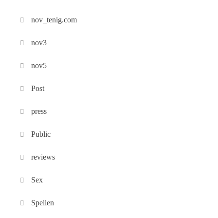
nov_tenig.com
nov3
nov5
Post
press
Public
reviews
Sex
Spellen