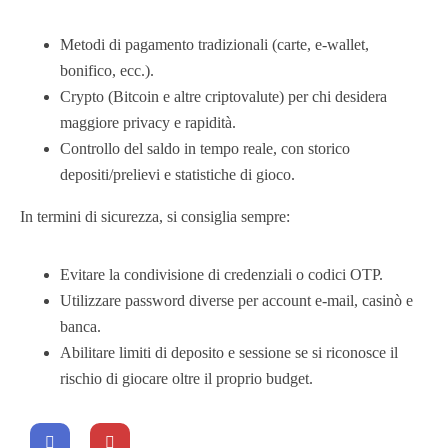
Metodi di pagamento tradizionali (carte, e‑wallet,
bonifico, ecc.).
Crypto (Bitcoin e altre criptovalute) per chi desidera
maggiore privacy e rapidità.
Controllo del saldo in tempo reale, con storico
depositi/prelievi e statistiche di gioco.
In termini di sicurezza, si consiglia sempre:
Evitare la condivisione di credenziali o codici OTP.
Utilizzare password diverse per account e‑mail, casinò e
banca.
Abilitare limiti di deposito e sessione se si riconosce il
rischio di giocare oltre il proprio budget.