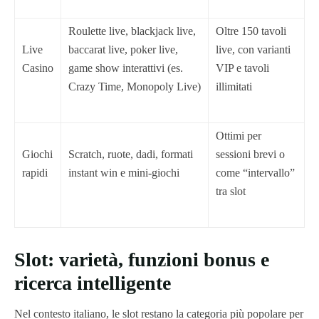
Roulette live, blackjack live,
Oltre 150 tavoli
Live
baccarat live, poker live,
live, con varianti
Casino
game show interattivi (es.
VIP e tavoli
Crazy Time, Monopoly Live)
illimitati
Ottimi per
Giochi
Scratch, ruote, dadi, formati
sessioni brevi o
rapidi
instant win e mini‑giochi
come “intervallo”
tra slot
Slot: varietà, funzioni bonus e
ricerca intelligente
Nel contesto italiano, le slot restano la categoria più popolare per