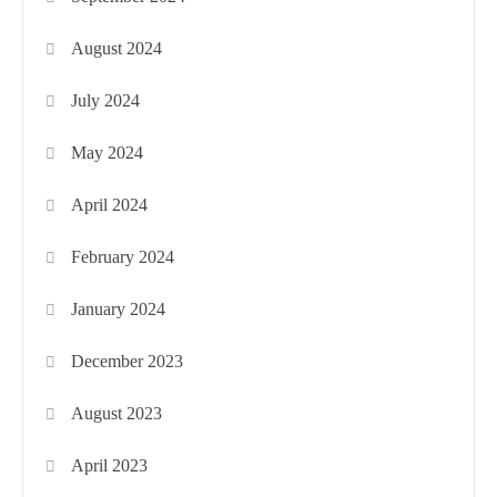
August 2024
July 2024
May 2024
April 2024
February 2024
January 2024
December 2023
August 2023
April 2023