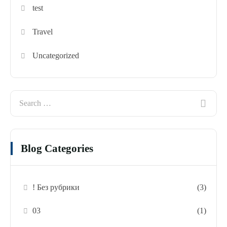
test
Travel
Uncategorized
Blog Categories
! Без рубрики
(3)
03
(1)