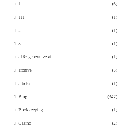
1
(6)
111
(1)
2
(1)
8
(1)
a16z generative ai
(1)
archive
(5)
articles
(1)
Blog
(347)
Bookkeeping
(1)
Casino
(2)