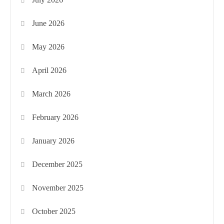
June 2026
May 2026
April 2026
March 2026
February 2026
January 2026
December 2025
November 2025
October 2025