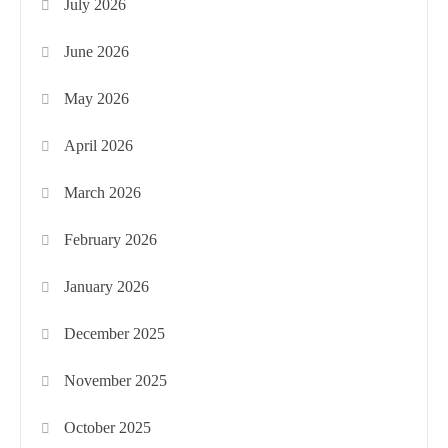
July 2026
June 2026
May 2026
April 2026
March 2026
February 2026
January 2026
December 2025
November 2025
October 2025