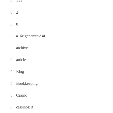
111
2
8
a16z generative ai
archive
articles
Blog
Bookkeeping
Casino
cassinoBR