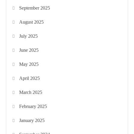
September 2025
August 2025
July 2025
June 2025
May 2025
April 2025
March 2025
February 2025
January 2025