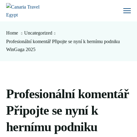
Home
Uncategorized
Profesionální komentář Připojte se nyní k hernímu podniku
WinGaga 2025
Profesionální komentář
Připojte se nyní k
hernímu podniku