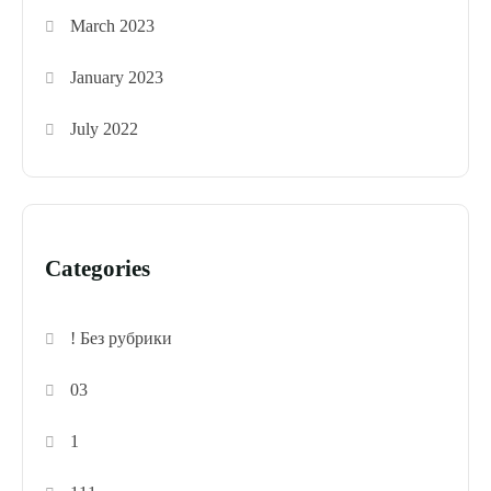
March 2023
January 2023
July 2022
Categories
! Без рубрики
03
1