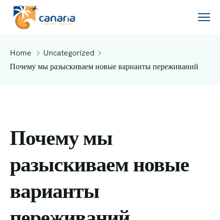
Home
Uncategorized
Почему мы разыскиваем новые варианты переживаний
Почему мы
разыскиваем новые
варианты
переживаний