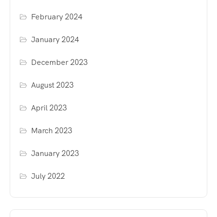
February 2024
January 2024
December 2023
August 2023
April 2023
March 2023
January 2023
July 2022