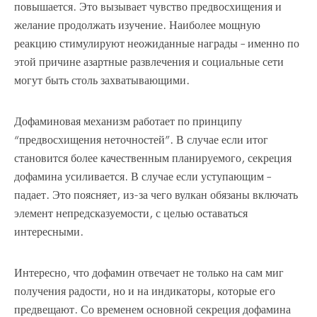
повышается. Это вызывает чувство предвосхищения и
желание продолжать изучение. Наиболее мощную
реакцию стимулируют неожиданные награды – именно по
этой причине азартные развлечения и социальные сети
могут быть столь захватывающими.
Дофаминовая механизм работает по принципу
“предвосхищения неточностей”. В случае если итог
становится более качественным планируемого, секреция
дофамина усиливается. В случае если уступающим –
падает. Это поясняет, из-за чего вулкан обязаны включать
элемент непредсказуемости, с целью оставаться
интересными.
Интересно, что дофамин отвечает не только на сам миг
получения радости, но и на индикаторы, которые его
предвещают. Со временем основной секреция дофамина