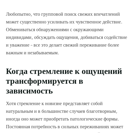
Любопытно, что групповой поиск свежих впечатлений
может существенно усиливать их чувственное действие.
Обмениваться обнаружениями с окружающими
индивидами, обсуждать ощущения, добиваться содействие
и уважение – все это делает свежий переживание более
важным и незабываемым.
Когда стремление к ощущений
трансформируется в
зависимость
Хотя стремление к новизне представляет собой
натуральным и в большинстве случаев благотворным,
иногда оно может приобретать патологические формы.
Постоянная потребность в сильных переживаниях может