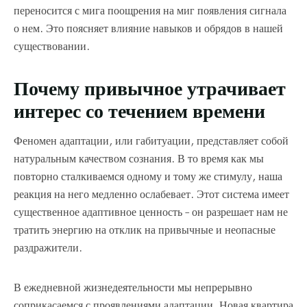
переносится с мига поощрения на миг появления сигнала
о нем. Это поясняет влияние навыков и обрядов в нашей
существовании.
Почему привычное утрачивает
интерес со течением времени
Феномен адаптации, или габитуации, представляет собой
натуральным качеством сознания. В то время как мы
повторно сталкиваемся одному и тому же стимулу, наша
реакция на него медленно ослабевает. Этот система имеет
существенное адаптивное ценность – он разрешает нам не
тратить энергию на отклик на привычные и неопасные
раздражители.
В ежедневной жизнедеятельности мы непрерывно
соприкасаемся с проявлениями адаптации. Новая квартира