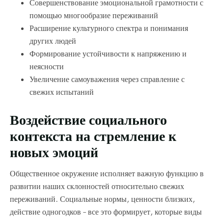
Совершенствование эмоциональной грамотности с
помощью многообразие переживаний
Расширение культурного спектра и понимания
других людей
Формирование устойчивости к напряжению и
неясности
Увеличение самоуважения через справление с
свежих испытаний
Воздействие социального
контекста на стремление к
новых эмоций
Общественное окружение исполняет важную функцию в
развитии наших склонностей относительно свежих
переживаний. Социальные нормы, ценности близких,
действие одногодков – все это формирует, которые виды