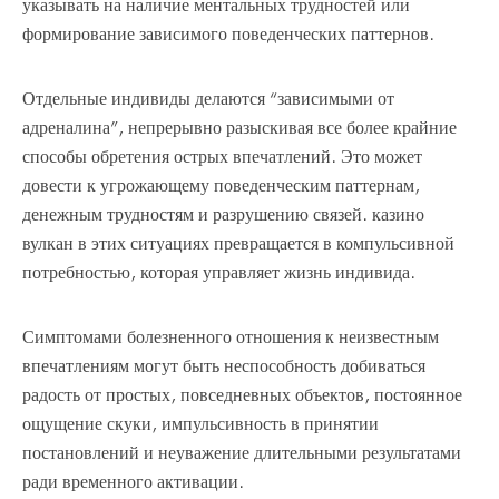
указывать на наличие ментальных трудностей или
формирование зависимого поведенческих паттернов.
Отдельные индивиды делаются “зависимыми от
адреналина”, непрерывно разыскивая все более крайние
способы обретения острых впечатлений. Это может
довести к угрожающему поведенческим паттернам,
денежным трудностям и разрушению связей. казино
вулкан в этих ситуациях превращается в компульсивной
потребностью, которая управляет жизнь индивида.
Симптомами болезненного отношения к неизвестным
впечатлениям могут быть неспособность добиваться
радость от простых, повседневных объектов, постоянное
ощущение скуки, импульсивность в принятии
постановлений и неуважение длительными результатами
ради временного активации.