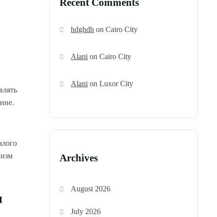
Recent Comments
hdghdh
on
Cairo City
Alani
on
Cairo City
Alani
on
Luxor City
влять
ние.
алого
низм
Archives
August 2026
и
July 2026