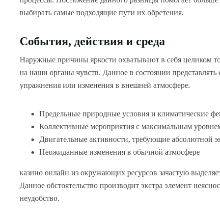
выбирать самые подходящие пути их обретения.
События, действия и среда
Наружные причины яркости охватывают в себя целиком то,
на наши органы чувств. Данное в состоянии представлять
упражнения или изменения в внешней атмосфере.
Предельные природные условия и климатические ф
Коллективные мероприятия с максимальным уровне
Двигательные активности, требующие абсолютной э
Неожиданные изменения в обычной атмосфере
казино онлайн из окружающих ресурсов зачастую выделяе
Данное обстоятельство производит экстра элемент неясно
неудобство.