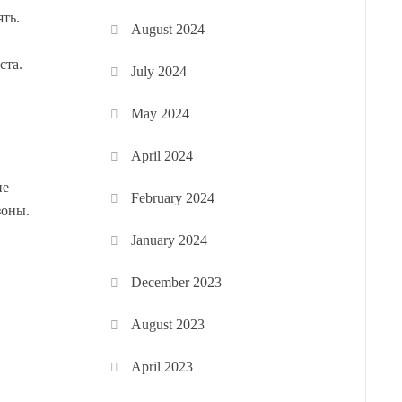
ть.
August 2024
ста.
July 2024
May 2024
April 2024
ие
February 2024
зоны.
January 2024
December 2023
August 2023
April 2023