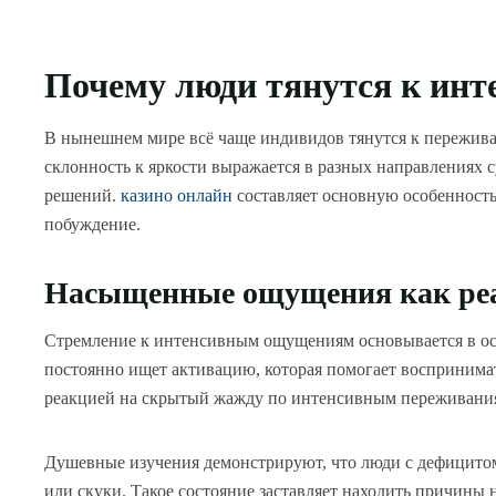
Почему люди тянутся к ин
В нынешнем мире всё чаще индивидов тянутся к пережива
склонность к яркости выражается в разных направлениях
решений.
казино онлайн
составляет основную особенность
побуждение.
Насыщенные ощущения как реа
Стремление к интенсивным ощущениям основывается в ос
постоянно ищет активацию, которая помогает воспринима
реакцией на скрытый жажду по интенсивным переживани
Душевные изучения демонстрируют, что люди с дефицито
или скуки. Такое состояние заставляет находить причины