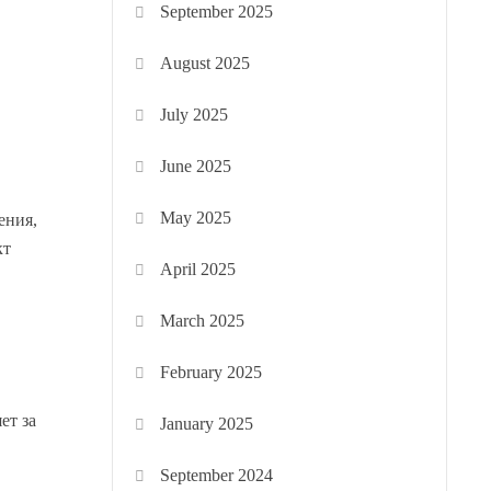
September 2025
August 2025
July 2025
June 2025
May 2025
ения,
кт
April 2025
March 2025
February 2025
ет за
January 2025
September 2024