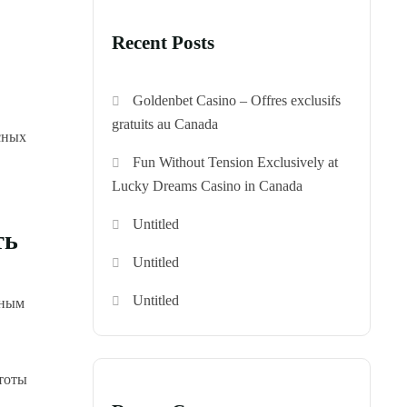
Recent Posts
Goldenbet Casino – Offres exclusifs
gratuits au Canada
сных
Fun Without Tension Exclusively at
Lucky Dreams Casino in Canada
Untitled
ть
Untitled
Untitled
дным
тоты