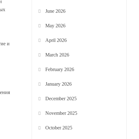
и
ных
June 2026
May 2026
April 2026
тие и
March 2026
February 2026
January 2026
нения
December 2025
November 2025
October 2025