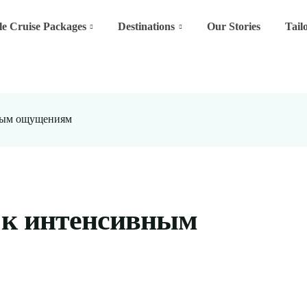
le Cruise Packages
Destinations
Our Stories
Tail
вным ощущениям
 к интенсивным