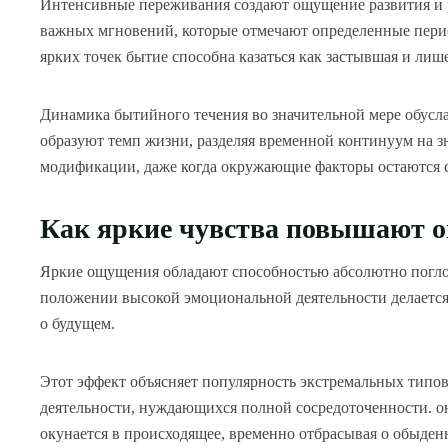
Интенсивные переживания создают ощущение развития и 
важных мгновений, которые отмечают определенные перио
ярких точек бытие способна казаться как застывшая и лиш
Динамика бытийного течения во значительной мере обусл
образуют темп жизни, разделяя временной континуум на з
модификации, даже когда окружающие факторы остаются 
Как яркие чувства повышают 
Яркие ощущения обладают способностью абсолютно поглощ
положении высокой эмоциональной деятельности делается
о будущем.
Этот эффект объясняет популярность экстремальных типо
деятельности, нуждающихся полной сосредоточенности. о
окунается в происходящее, временно отбрасывая о обыденн