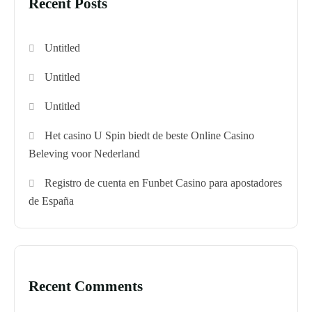
Recent Posts
Untitled
Untitled
Untitled
Het casino U Spin biedt de beste Online Casino
Beleving voor Nederland
Registro de cuenta en Funbet Casino para apostadores
de España
Recent Comments