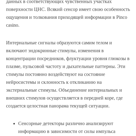
данных в соответствующих чувственных участках
поверхности ЦНС. Всякий сенсор имеет свою особенность
ощущения и толкования приходящей информации в Pinco
casino.
Интернальные сигналы образуются самим телом и
включают эндокринные стимулы, изменения в
концентрации посредников, флуктуации уровня глюкозы в
плазме, пульсовой частоту и дыхательные паттерны. Эти
стимулы постоянно воздействуют на состояние
нейросистемы и склонность к откликанию на
экстернальные стимулы. Объединение интернальных и
внешних стимулов осуществляется в передней коре, где
создается целостная панорама текущей ситуации.
Сенсорные детекторы различно анализируют
информацию в зависимости от силы импульса