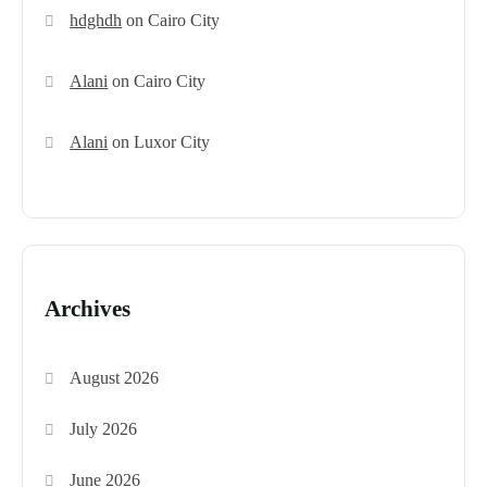
hdghdh
on
Cairo City
Alani
on
Cairo City
Alani
on
Luxor City
Archives
August 2026
July 2026
June 2026