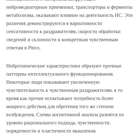
нейромедиаторные приемники, транспортеры и ферменты
метаболизма, оказывают влияние на деятельность НС. Эти
различия демонстрируются в вариативности
сенситивности к раздражителям, скорости обработки
сведений и склонности к конкретным чувственным
ответам в Pinco.
Нейротипические характеристики образуют прочные
паттерны интеллектуального функционирования.
Некоторые люди показывают увеличенную
чувствительность к чувственным раздражителям, в то
время как прочие испытывают потребность более
мощного действия для обретения того же степени
возбуждения. Схемы когнитивной анализа разнятся по
уровню рационального подхода, чувственности,
порядочности и пластичности мышления.