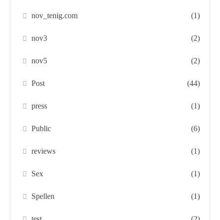
nov_tenig.com
(1)
nov3
(2)
nov5
(2)
Post
(44)
press
(1)
Public
(6)
reviews
(1)
Sex
(1)
Spellen
(1)
test
(2)