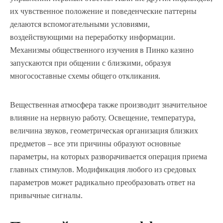
их чувственное положение и поведенческие паттерны
делаются вспомогательными условиями,
воздействующими на переработку информации.
Механизмы общественного изучения в Пинко казино
запускаются при общении с близкими, образуя
многосоставные схемы общего откликания.
Вещественная атмосфера также производит значительное
влияние на нервную работу. Освещение, температура,
величина звуков, геометрическая организация близких
предметов – все эти причины образуют основные
параметры, на которых разворачивается операция приема
главных стимулов. Модификация любого из средовых
параметров может радикально преобразовать ответ на
привычные сигналы.