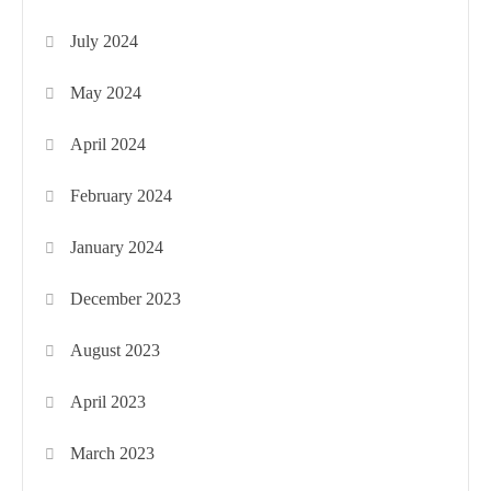
July 2024
May 2024
April 2024
February 2024
January 2024
December 2023
August 2023
April 2023
March 2023