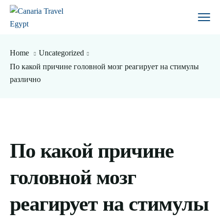
Home
Uncategorized
По какой причине головной мозг реагирует на стимулы
различно
По какой причине
головной мозг
реагирует на стимулы