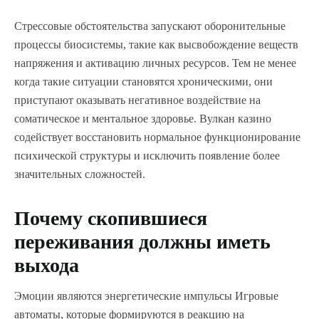
Стрессовые обстоятельства запускают оборонительные
процессы биосистемы, такие как высвобождение веществ
напряжения и активацию личных ресурсов. Тем не менее
когда такие ситуации становятся хроническими, они
приступают оказывать негативное воздействие на
соматическое и ментальное здоровье. Вулкан казино
содействует восстановить нормальное функционирование
психической структуры и исключить появление более
значительных сложностей.
Почему скопившиеся
переживания должны иметь
выхода
Эмоции являются энергетические импульсы Игровые
автоматы, которые формируются в реакцию на