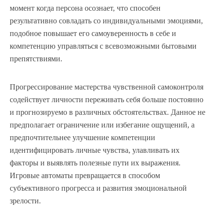
момент когда персона осознает, что способен
результативно совладать со индивидуальными эмоциями,
подобное повышает его самоуверенность в себе и
компетенцию управляться с всевозможными бытовыми
препятствиями.
Прогрессирование мастерства чувственной самоконтроля
содействует личности переживать себя больше постоянно
и прогнозируемо в различных обстоятельствах. Данное не
предполагает ограничение или избегание ощущений, а
предпочтительнее улучшение компетенции
идентифицировать личные чувства, улавливать их
факторы и выявлять полезные пути их выражения.
Игровые автоматы превращается в способом
субъективного прогресса и развития эмоциональной
зрелости.