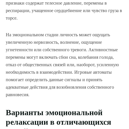
признаки содержат телесное давление, перемены в
респирации, учащенное сердцебиение или чувство груза в
торсе.
На эмоциональном стадии личность может ощущать
увеличенную нервозность, волнение, ощущение
угнетенности или собственного тревоги. Активностные
перемены могут включать сбои сна, колебания голода,
отказ от общественных связей или, наоборот, усиленную
необходимость в взаимодействии. Игровые автоматы
помогает определить данные сигналы и принять
адекватные действия для возобновления собственного
равновесия.
Варианты эмоциональной
релаксации в отличающихся