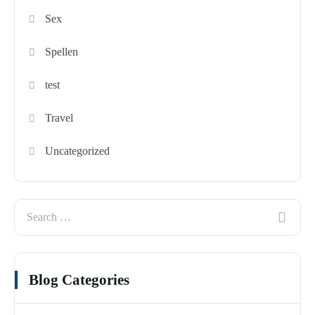
Sex
Spellen
test
Travel
Uncategorized
Blog Categories