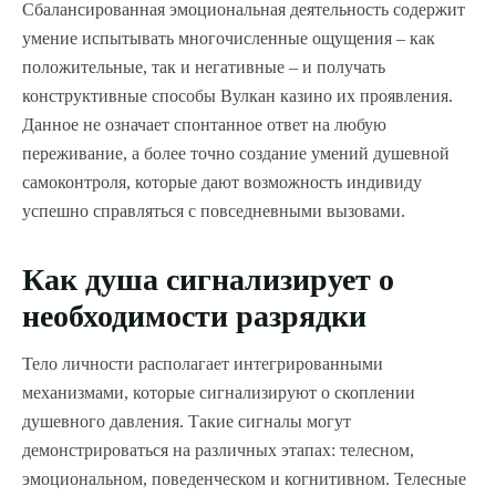
Сбалансированная эмоциональная деятельность содержит
умение испытывать многочисленные ощущения – как
положительные, так и негативные – и получать
конструктивные способы Вулкан казино их проявления.
Данное не означает спонтанное ответ на любую
переживание, а более точно создание умений душевной
самоконтроля, которые дают возможность индивиду
успешно справляться с повседневными вызовами.
Как душа сигнализирует о
необходимости разрядки
Тело личности располагает интегрированными
механизмами, которые сигнализируют о скоплении
душевного давления. Такие сигналы могут
демонстрироваться на различных этапах: телесном,
эмоциональном, поведенческом и когнитивном. Телесные