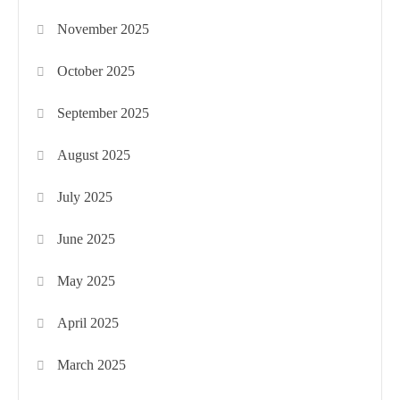
November 2025
October 2025
September 2025
August 2025
July 2025
June 2025
May 2025
April 2025
March 2025