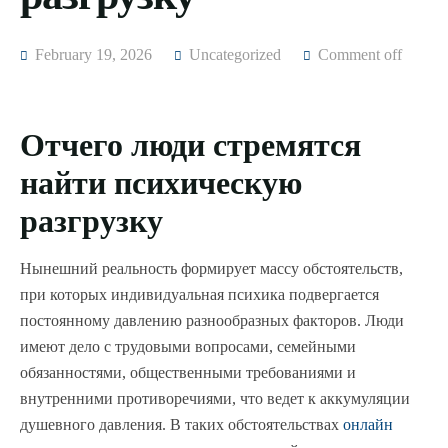
February 19, 2026
Uncategorized
Comment off
Отчего люди стремятся
найти психическую
разгрузку
Нынешний реальность формирует массу обстоятельств,
при которых индивидуальная психика подвергается
постоянному давлению разнообразных факторов. Люди
имеют дело с трудовыми вопросами, семейными
обязанностями, общественными требованиями и
внутренними противоречиями, что ведет к аккумуляции
душевного давления. В таких обстоятельствах
онлайн