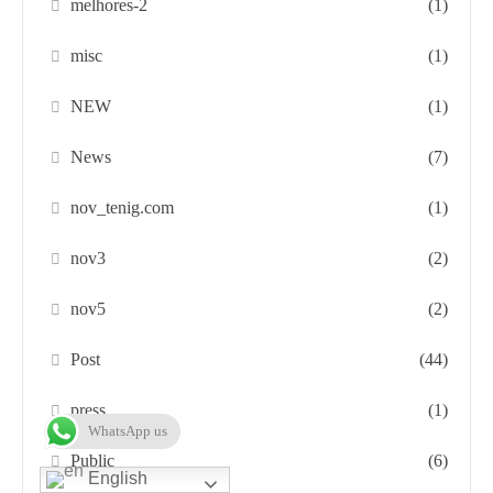
melhores-2
(1)
misc
(1)
NEW
(1)
News
(7)
nov_tenig.com
(1)
nov3
(2)
nov5
(2)
Post
(44)
press
(1)
WhatsApp us
Public
(6)
English