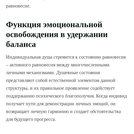
равновесие.
Функция эмоциональной
освобождения в удержании
баланса
Индивидуальная душа стремится к состоянию равновесия
– активного равновесия между многочисленными
личными механизмами. Душевные состояния
представляют собой естественной элементом данной
структуры, и их правильное проявление содействует
поддержанию психического благополучия. Когда индивид
получает пути для демонстрации личных эмоций, он
возвращает личную гармонию и создает обстоятельства
для будущего прогресса.