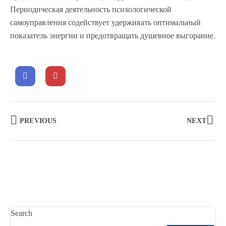
Периодическая деятельность психологической
самоуправления содействует удерживать оптимальный
показатель энергии и предотвращать душевное выгорание.
PREVIOUS
NEXT
Search