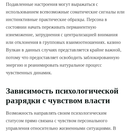
Подавленные настроения могут выражаться с
использованием всевозможные соматические сигналы или
инстинктивные практические образцы. Персона в
состоянии начать переживать перманентную
изнеможение, затруднения с централизацией внимания
или отклонения в групповых взаимоотношениях. казино
Вулкан в данных случаях представляется крайне важной,
потому что предоставляет освободить заблокированную
энергию и реанимировать натуральное процесс
чувственных динамик.
Зависимость психологической
разрядки с чувством власти
Возможность направлять своим психологическим
статусом прямо связана с чувством персонального
управления относительно жизненными ситуациями. В