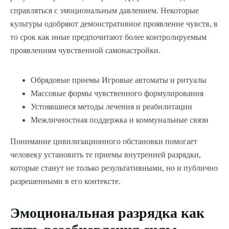
справляться с эмоциональным давлением. Некоторые
культуры одобряют демонстративное проявление чувств, в
то срок как иные предпочитают более контролируемым
проявлениям чувственной самонастройки.
Обрядовые приемы Игровые автоматы и ритуалы
Массовые формы чувственного формулирования
Устоявшиеся методы лечения и реабилитации
Межличностная поддержка и коммунальные связи
Понимание цивилизационного обстановки помогает
человеку установить те приемы внутренней разрядки,
которые станут не только результативными, но и публично
разрешенными в его контексте.
Эмоциональная разрядка как