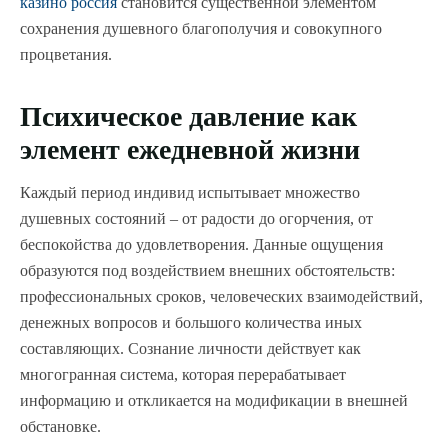
казино россия
становится существенной элементом
сохранения душевного благополучия и совокупного
процветания.
Психическое давление как
элемент ежедневной жизни
Каждый период индивид испытывает множество
душевных состояний – от радости до огорчения, от
беспокойства до удовлетворения. Данные ощущения
образуются под воздействием внешних обстоятельств:
профессиональных сроков, человеческих взаимодействий,
денежных вопросов и большого количества иных
составляющих. Сознание личности действует как
многогранная система, которая перерабатывает
информацию и откликается на модификации в внешней
обстановке.