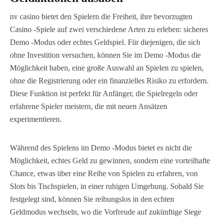
nv casino bietet den Spielern die Freiheit, ihre bevorzugten
Casino -Spiele auf zwei verschiedene Arten zu erleben: sicheres
Demo -Modus oder echtes Geldspiel. Für diejenigen, die sich
ohne Investition versuchen, können Sie im Demo -Modus die
Möglichkeit haben, eine große Auswahl an Spielen zu spielen,
ohne die Registrierung oder ein finanzielles Risiko zu erfordern.
Diese Funktion ist perfekt für Anfänger, die Spielregeln oder
erfahrene Spieler meistern, die mit neuen Ansätzen
experimentieren.
Während des Spielens im Demo -Modus bietet es nicht die
Möglichkeit, echtes Geld zu gewinnen, sondern eine vorteilhafte
Chance, etwas über eine Reihe von Spielen zu erfahren, von
Slots bis Tischspielen, in einer ruhigen Umgebung. Sobald Sie
festgelegt sind, können Sie reibungslos in den echten
Geldmodus wechseln, wo die Vorfreude auf zukünftige Siege