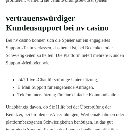
profitieren, während sie verantwortungsbewusst spielen.
vertrauenswürdiger
Kundensupport bei nv casino
Bei nv casino können sich die Spieler auf ein engagiertes
Support -Team verlassen, das bereit ist, bei Bedenken oder
Schwierigkeiten zu helfen. Die Plattform liefert mehrere Kunden
Support -Methoden wie:
24/7 Live -Chat für sofortige Unterstützung,
E-Mail-Support für eingehende Anfragen,
Telefonunterstützung für eine einfache Kommunikation.
Unabhängig davon, ob Sie Hilfe bei der Überprüfung der
Benutzer, bei Problemen/Auszahlungen, Werbemaßnahmen oder
plattformbezogenen Schwierigkeiten benötigen, ist das gut
informierte Support-Team in der Lage, schnelle und effektive