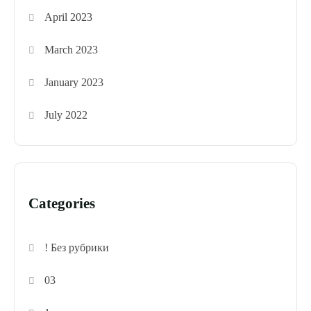
April 2023
March 2023
January 2023
July 2022
Categories
! Без рубрики
03