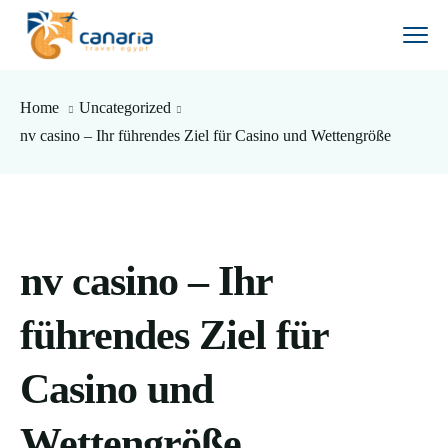
Home
Uncategorized
nv casino – Ihr führendes Ziel für Casino und Wettengröße
nv casino – Ihr
führendes Ziel für
Casino und
Wettengröße