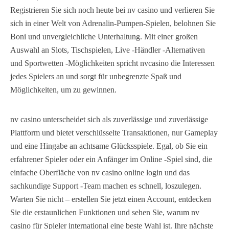
Registrieren Sie sich noch heute bei nv casino und verlieren Sie
sich in einer Welt von Adrenalin-Pumpen-Spielen, belohnen Sie
Boni und unvergleichliche Unterhaltung. Mit einer großen
Auswahl an Slots, Tischspielen, Live -Händler -Alternativen
und Sportwetten -Möglichkeiten spricht nvcasino die Interessen
jedes Spielers an und sorgt für unbegrenzte Spaß und
Möglichkeiten, um zu gewinnen.
nv casino unterscheidet sich als zuverlässige und zuverlässige
Plattform und bietet verschlüsselte Transaktionen, nur Gameplay
und eine Hingabe an achtsame Glücksspiele. Egal, ob Sie ein
erfahrener Spieler oder ein Anfänger im Online -Spiel sind, die
einfache Oberfläche von nv casino online login und das
sachkundige Support -Team machen es schnell, loszulegen.
Warten Sie nicht – erstellen Sie jetzt einen Account, entdecken
Sie die erstaunlichen Funktionen und sehen Sie, warum nv
casino für Spieler international eine beste Wahl ist. Ihre nächste