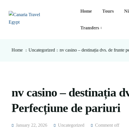
Home
Tours
Ni
Transfers
Home
Uncategorized
nv casino – destinația dvs. de frunte p
nv casino – destinația d
Perfecțiune de pariuri
January 22, 2026
Uncategorized
Comment off