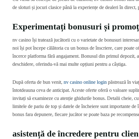
de sloturi și jocuri clasice până la experiențe de dealeri în direct,
Experimentați bonusuri și promoți
nv casino își tratează jucătorii cu o varietate de bonusuri interesa
noi își pot începe călătoria cu un bonus de înscriere, care poate 
încerce platforma fără angajament. Bonusul din primul depozit, a
deschidere, oferindu-vă mai multe opțiuni pentru a câștiga.
După oferta de bun venit,
nv casino online login
păstrează în via
întotdeauna ceva de anticipat. Aceste oferte oferă o valoare suplim
invitați să examineze cu atenție ghidurile bonus. Detalii cheie, cu
limitele de pariu de top și datele de încheiere sunt importante de 
bonus fara depunere, fiecare jucător se poate baza pe recompense
asistență de încredere pentru clien