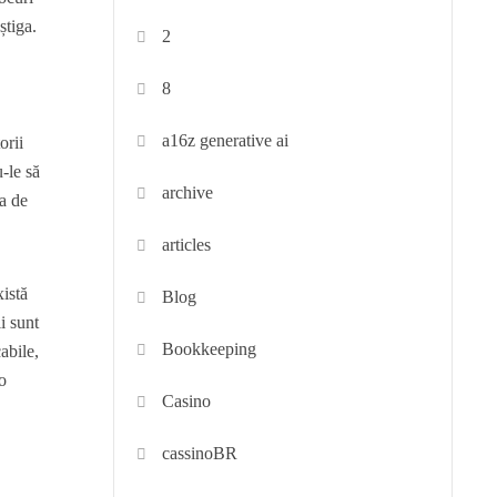
știga.
2
8
a16z generative ai
orii
-le să
archive
a de
articles
xistă
Blog
i sunt
Bookkeeping
abile,
o
Casino
cassinoBR