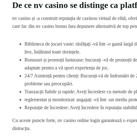
De ce nv casino se distinge ca pla
nv casino și -a construit reputația de cazinou virtual de elită, ofe
care fac din nv casino bonus fara depunere alternativă de top pent
Biblioteca de jocuri vaste: răsfățați -vă într -o gamă largă d
live, întâlnind toate dorințele.
Bonusuri și promoții fastuoase: bucurați -vă de promoții d
adaptate pentru a vă spori experiența de joc.
24/7 Asistență pentru clienți: Bucurați-vă de îndrumări de 
probleme sau preocupări.
Tranzacții fiabile și rapide: Aveți încredere cu metode de pla
reglementat și monitorizat: angajați -vă într -un mediu prote
Reputație de încredere: Aveți încredere în reputația stabilit
Cu aceste puncte forte, nv casino online login garantează o experi
distracția.