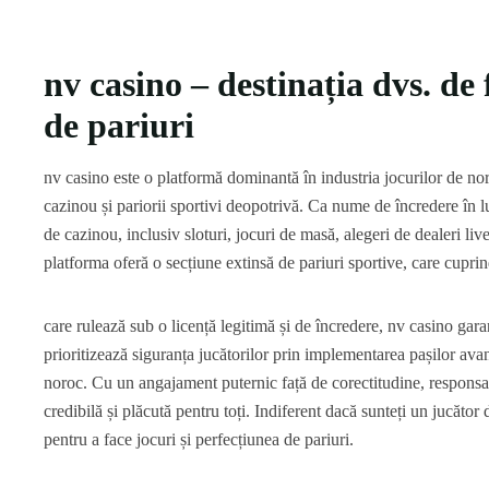
nv casino – destinația dvs. de
de pariuri
nv casino este o platformă dominantă în industria jocurilor de nor
cazinou și pariorii sportivi deopotrivă. Ca nume de încredere în l
de cazinou, inclusiv sloturi, jocuri de masă, alegeri de dealeri live 
platforma oferă o secțiune extinsă de pariuri sportive, care cuprind
care rulează sub o licență legitimă și de încredere, nv casino gara
prioritizează siguranța jucătorilor prin implementarea pașilor ava
noroc. Cu un angajament puternic față de corectitudine, responsab
credibilă și plăcută pentru toți. Indiferent dacă sunteți un jucător
pentru a face jocuri și perfecțiunea de pariuri.