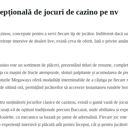
cepțională de jocuri de cazino pe nv
zinou, concepute pentru a servi fiecare tip de jucător. Indiferent dacă su
riențe imersive de dealeri live, există ceva de oferit. Iată o privire amăn
 casino este un sortiment de plăceri, prezentând titluri de renume, complet
ăța cu mașini de fructe atemporale, sloturi palpitante și acumularea de pr
loturile Megaways oferă modalități interminabile de a câștiga pe fiecare r
de ultimă oră, permițând jucătorilor să acceseze instantaneu rundele bon
tru susținătorii jocurilor clasice de cazinou, există o gamă vastă de jocur
rați-vă de opțiuni tradiționale precum Baccarat, unde abilitatea și expe
 Roulette, cu mecanica sa bazată pe șanse de adrenalină. Fiecare joc este
experiență imersivă și plăcută atât pentru început, cât și pentru jucători