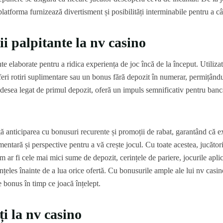
 platforma furnizează divertisment și posibilități interminabile pentru a câ
i palpitante la nv casino
nte elaborate pentru a ridica experiența de joc încă de la început. Utilizat
oferi rotiri suplimentare sau un bonus fără depozit în numerar, permițându
desea legat de primul depozit, oferă un impuls semnificativ pentru banc
ță anticiparea cu bonusuri recurente și promoții de rabat, garantând că e
entară și perspective pentru a vă crește jocul. Cu toate acestea, jucători
m ar fi cele mai mici sume de depozit, cerințele de pariere, jocurile aplic
înțeles înainte de a lua orice ofertă. Cu bonusurile ample ale lui nv casin
 bonus în timp ce joacă înțelept.
ți la nv casino