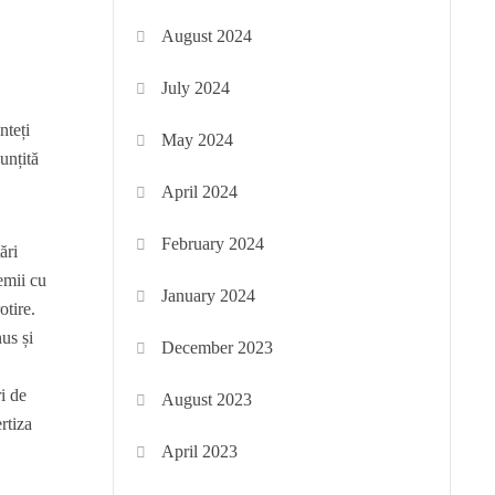
August 2024
July 2024
nteți
May 2024
unțită
April 2024
February 2024
ări
emii cu
January 2024
otire.
us și
December 2023
i de
August 2023
rtiza
April 2023