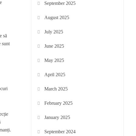
e
September 2025
August 2025
July 2025
e să
e sunt
June 2025
May 2025
April 2025
ocuri
March 2025
February 2025
ecție
January 2025
ă
nanți.
September 2024