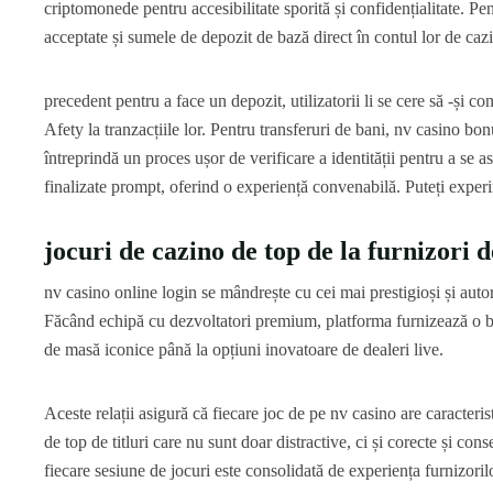
criptomonede pentru accesibilitate sporită și confidențialitate. Pe
acceptate și sumele de depozit de bază direct în contul lor de caz
precedent pentru a face un depozit, utilizatorii li se cere să -și 
Afety la tranzacțiile lor. Pentru transferuri de bani, nv casino bonus
întreprindă un proces ușor de verificare a identității pentru a se a
finalizate prompt, oferind o experiență convenabilă. Puteți experim
jocuri de cazino de top de la furnizori d
nv casino online login se mândrește cu cei mai prestigioși și autor
Făcând echipă cu dezvoltatori premium, platforma furnizează o bibl
de masă iconice până la opțiuni inovatoare de dealeri live.
Aceste relații asigură că fiecare joc de pe nv casino are caracteris
de top de titluri care nu sunt doar distractive, ci și corecte și con
fiecare sesiune de jocuri este consolidată de experiența furnizoril