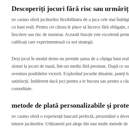
Descoperiți jocuri fără risc sau urmăriț
nv casino oferă jucătorilor flexibilitatea de a juca cele mai îndr
cu bani reali. Pentru cei cărora le place să încerce fără obligație
înscriere sau risc de numerar. Această funcție este excelentă pentr
calificați care experimentează cu noi strategii.
Deși jocul în modul demo nu permite șansa de a câștiga bani reali, 
sloturi la jocuri de masă, într-un mediu fără presiune. După ce sun
aventura posibilelor victorii. Explorând jocurile dinainte, puteți l
satisfacții. Indiferent dacă joci pentru a te bucura sau pentru a c
comoditate.
metode de plată personalizabile și prote
nv casino oferă o experiență bancară perfectă, prezentând o divers
tuturor jucătorilor. Utilizatorii pot alege din mai multe metode de 