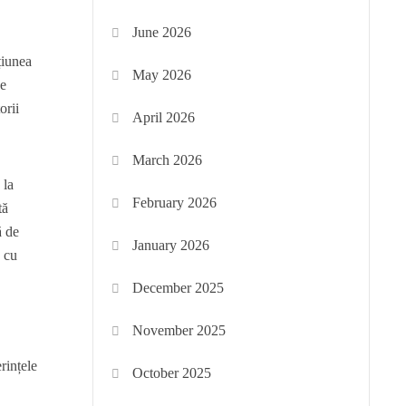
June 2026
țiunea
May 2026
de
orii
April 2026
March 2026
 la
February 2026
tă
ă de
January 2026
e cu
December 2025
November 2025
rințele
October 2025