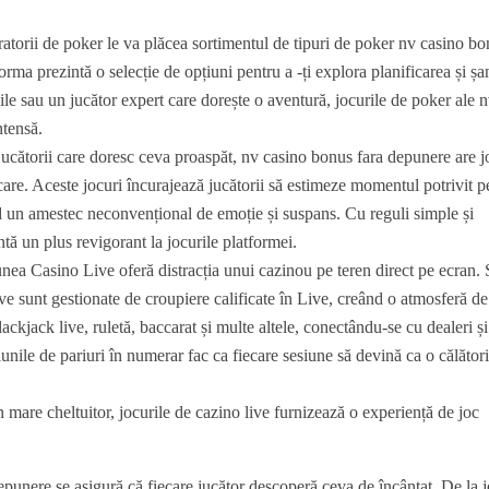
atorii de poker le va plăcea sortimentul de tipuri de poker nv casino b
forma prezintă o selecție de opțiuni pentru a -ți explora planificarea și șa
ile sau un jucător expert care dorește o aventură, jocurile de poker ale 
ntensă.
jucătorii care doresc ceva proaspăt, nv casino bonus fara depunere are j
care. Aceste jocuri încurajează jucătorii să estimeze momentul potrivit p
nd un amestec neconvențional de emoție și suspans. Cu reguli simple și
ntă un plus revigorant la jocurile platformei.
iunea Casino Live oferă distracția unui cazinou pe teren direct pe ecran.
live sunt gestionate de croupiere calificate în Live, creând o atmosferă de
lackjack live, ruletă, baccarat și multe altele, conectându-se cu dealeri și
țiunile de pariuri în numerar fac ca fiecare sesiune să devină ca o călător
 mare cheltuitor, jocurile de cazino live furnizează o experiență de joc
epunere se asigură că fiecare jucător descoperă ceva de încântat. De la j