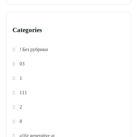
Categories
! Без рубрики
03
1
111
2
8
a16z generative ai