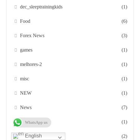
dec_sleeptrainingkids
(1)
Food
(6)
Forex News
(3)
games
(1)
melhores-2
(1)
misc
(1)
NEW
(1)
News
(7)
nov_tenig.com
(1)
WhatsApp us
English
nov3
(2)