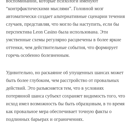
воспоминаний, которые психологи именуют
“контрфактическими мыслями”. Головной мозг
автоматически создает альтернативные сценарии течения
случаев, представляя, что могло бы наступить, если бы
перспектива Leon Casino была использована. Эти
умственные схемы регулярно расцвечены в более яркие
оттенки, чем действительные события, что формирует
горечь особенно болезненным.
Удивительно, но раскаяние об упущенных шансах может
быть более глубоким, чем расстройство от провальных
действий. Это разъясняется тем, что в условиях
потерянной шанса субъект сохраняет видимость того, что
исход имел возможность бы быть образцовым, в то время
как провальное мера обеспечивает точную факты о
подлинных барьерах и ограничениях.