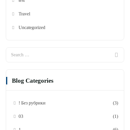
test
Travel
Uncategorized
Blog Categories
! Без рубрики
(3)
03
(1)
1
(6)