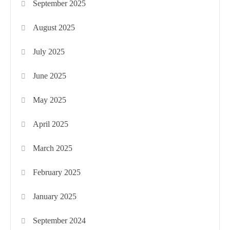
September 2025
August 2025
July 2025
June 2025
May 2025
April 2025
March 2025
February 2025
January 2025
September 2024