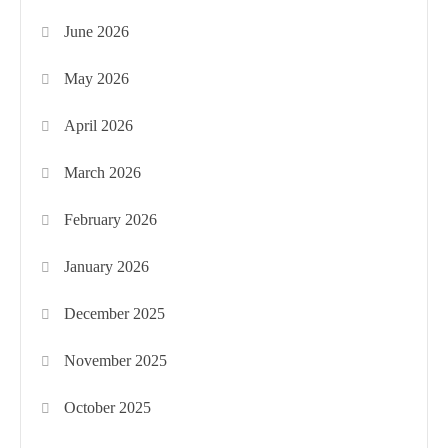
June 2026
May 2026
April 2026
March 2026
February 2026
January 2026
December 2025
November 2025
October 2025