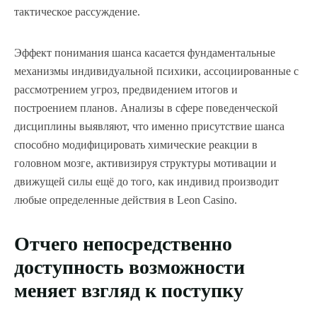
тактическое рассуждение.
Эффект понимания шанса касается фундаментальные
механизмы индивидуальной психики, ассоциированные с
рассмотрением угроз, предвидением итогов и
построением планов. Анализы в сфере поведенческой
дисциплины выявляют, что именно присутствие шанса
способно модифицировать химические реакции в
головном мозге, активизируя структуры мотивации и
движущей силы ещё до того, как индивид производит
любые определенные действия в Leon Casino.
Отчего непосредственно
доступность возможности
меняет взгляд к поступку