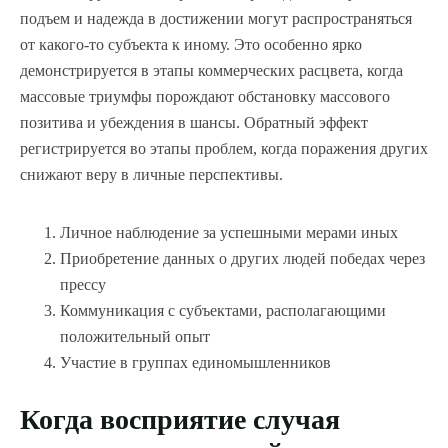
подъем и надежда в достижении могут распространяться
от какого-то субъекта к иному. Это особенно ярко
демонстрируется в этапы коммерческих расцвета, когда
массовые триумфы порождают обстановку массового
позитива и убеждения в шансы. Обратный эффект
регистрируется во этапы проблем, когда поражения других
снижают веру в личные перспективы.
Личное наблюдение за успешными мерами иных
Приобретение данных о других людей победах через
прессу
Коммуникация с субъектами, располагающими
положительный опыт
Участие в группах единомышленников
Когда восприятие случая