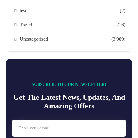
test
(2)
Travel
(16)
Uncategorized
(3,989)
SUBSCRIBE TO OUR NEWSLETTER!
Get The Latest News, Updates, And
Amazing Offers