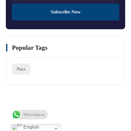
Subscribe Now
Popular Tags
Place
WhatsApp us
English