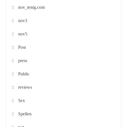
nov_tenig.com
nov3
nov5
Post
press
Public
reviews
Sex
Spellen