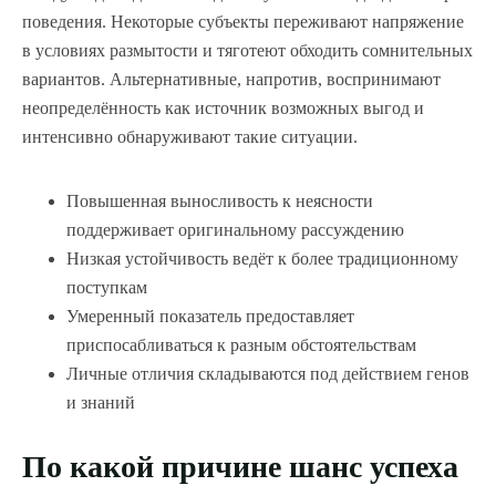
поведения. Некоторые субъекты переживают напряжение
в условиях размытости и тяготеют обходить сомнительных
вариантов. Альтернативные, напротив, воспринимают
неопределённость как источник возможных выгод и
интенсивно обнаруживают такие ситуации.
Повышенная выносливость к неясности
поддерживает оригинальному рассуждению
Низкая устойчивость ведёт к более традиционному
поступкам
Умеренный показатель предоставляет
приспосабливаться к разным обстоятельствам
Личные отличия складываются под действием генов
и знаний
По какой причине шанс успеха