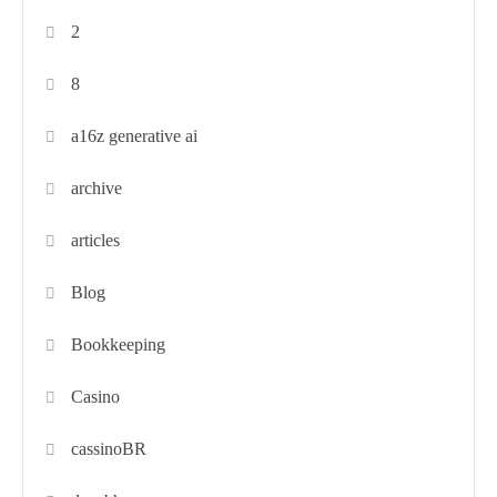
2
8
a16z generative ai
archive
articles
Blog
Bookkeeping
Casino
cassinoBR