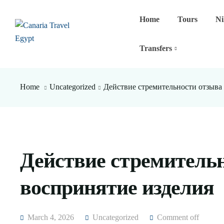
Home
Tours
Ni
Transfers
Home
Uncategorized
Действие стремительности отзыва
Действие стремительн
воспринятие изделия
March 4, 2026
Uncategorized
Comment off