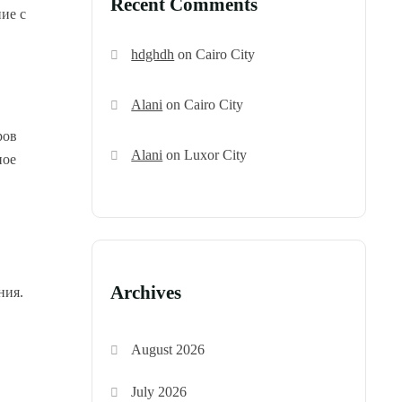
Recent Comments
ие с
hdghdh
on
Cairo City
Alani
on
Cairo City
ров
Alani
on
Luxor City
ное
Archives
ния.
August 2026
July 2026