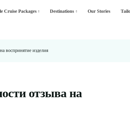
le Cruise Packages
Destinations
Our Stories
Tail
 на воспринятие изделия
ости отзыва на