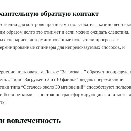
разительную обратную контакт
ственна для контроля прогнозами пользователя. казино леон вы
ким образом долго это отнимет и если можно ожидать следствия.
ых сценариев: детерминированные показатели прогресса с
терминированные спиннеры для непредсказуемых способов, и
рпение пользователя. Легкое “Загрузка…” образует неопределе
чета…” или “Загружено 3 из 10 файлов” выдают переживание
тики типа “Осталось около 30 мгновений” способствуют пользо
енки были четкими — постоянно трансформирующиеся или засты
ть.
и вовлеченность