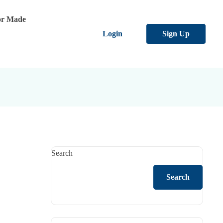
or Made
Login
Sign Up
Search
Search