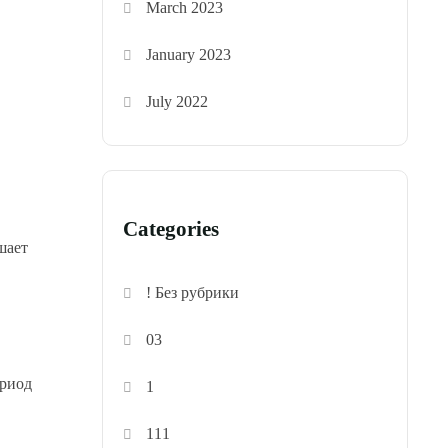
March 2023
January 2023
July 2022
Categories
шает
! Без рубрики
03
ериод
1
111