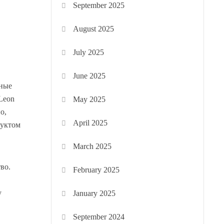
September 2025
August 2025
July 2025
June 2025
сные
Leon
May 2025
о,
April 2025
дуктом
March 2025
во.
February 2025
у
January 2025
September 2024