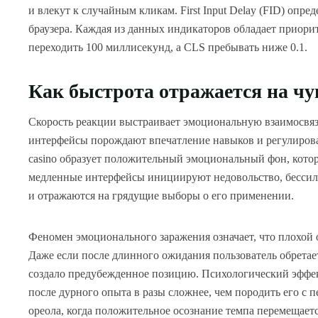
и влекут к случайным кликам. First Input Delay (FID) опр
браузера. Каждая из данных индикаторов обладает приори
переходить 100 миллисекунд, а CLS пребывать ниже 0.1.
Как быстрота отражается на чу
Скорость реакции выстраивает эмоциональную взаимосвяз
интерфейсы порождают впечатление навыков и регулирова
casino образует положительный эмоциональный фон, кото
медленные интерфейсы инициируют недовольство, бессили
и отражаются на грядущие выборы о его применении.
Феномен эмоционального заражения означает, что плохой 
Даже если после длинного ожидания пользователь обретае
создало предубежденное позицию. Психологический эффек
после дурного опыта в разы сложнее, чем породить его с 
ореола, когда положительное осознание темпа перемещает