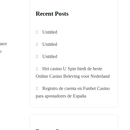
Recent Posts
Untitled
гают
Untitled
о
Untitled
Het casino U Spin biedt de beste
Online Casino Beleving voor Nederland
Registro de cuenta en Funbet Casino
para apostadores de España