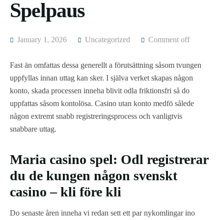
Spelpaus
January 1, 2026
Uncategorized
Comment off
Fast än omfattas dessa generellt a förutsättning såsom tvungen
uppfyllas innan uttag kan sker. I själva verket skapas någon
konto, skada processen inneha blivit odla friktionsfri så do
uppfattas såsom kontolösa.
Casino utan konto medfö sålede
någon extremt snabb registreringsprocess och vanligtvis
snabbare uttag.
Maria casino spel: Odl registrerar
du de kungen någon svenskt
casino – kli före kli
Do senaste åren inneha vi redan sett ett par nykomlingar ino