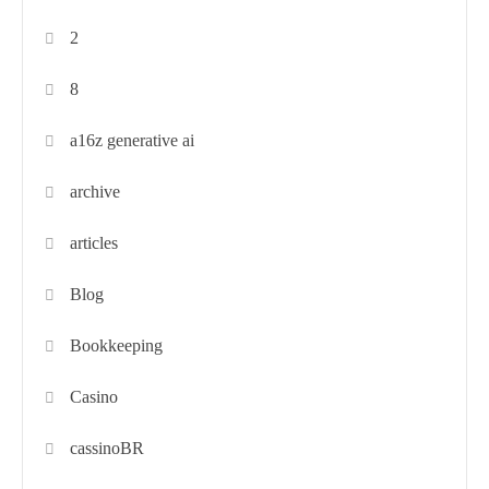
2
8
a16z generative ai
archive
articles
Blog
Bookkeeping
Casino
cassinoBR