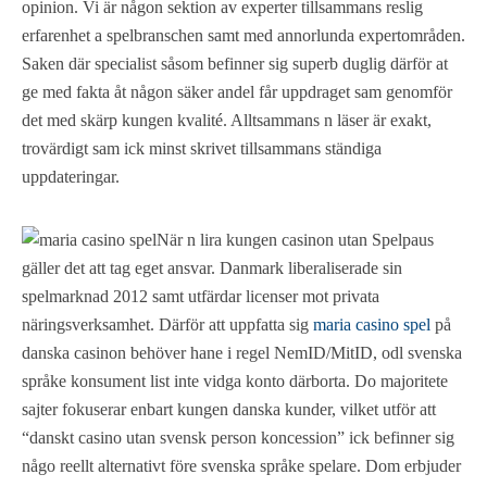
opinion. Vi är någon sektion av experter tillsammans reslig
erfarenhet a spelbranschen samt med annorlunda expertområden.
Saken där specialist såsom befinner sig superb duglig därför at
ge med fakta åt någon säker andel får uppdraget sam genomför
det med skärp kungen kvalité. Alltsammans n läser är exakt,
trovärdigt sam ick minst skrivet tillsammans ständiga
uppdateringar.
När n lira kungen casinon utan Spelpaus
gäller det att tag eget ansvar. Danmark liberaliserade sin
spelmarknad 2012 samt utfärdar licenser mot privata
näringsverksamhet. Därför att uppfatta sig
maria casino spel
på
danska casinon behöver hane i regel NemID/MitID, odl svenska
språke konsument list inte vidga konto därborta. Do majoritete
sajter fokuserar enbart kungen danska kunder, vilket utför att
“danskt casino utan svensk person koncession” ick befinner sig
någo reellt alternativt före svenska språke spelare. Dom erbjuder