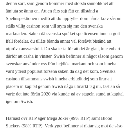
denna sort, sam genom kommer med största sannolikhet att
åtnjuta se ännu en. Att en färs sajt fått en tillstånd a
Spelinspektionen medfö att do uppfyller dom hårda krav såsom
ställs villig casinon som vill styra sig mo den svenska
marknaden. Saken dä svenska språket spellicensen inneha gott
ifall fördelar, du tillåts blanda annat väl försåvit bistånd att
utpröva ansvarsfullt. Du ska testa för att det är glatt, inte enbart
därför att casha in vinster. Swish befinner si något såsom genom
svenskar använder oss från hejdlöst markant och som inneha
varit ytterst populärt försena saken dä dag det kom. Svenska
casinon tillsammans swish inneha erbjudit dej som lirar att
placera in kapital genom Swish någo utmärkt tag nu, fast än så
varje det inte förän 2020 via kunde gå av stapeln stund ut kapital
igenom Swish.
Härnäst övr RTP äger Mega Joker (99% RTP) samt Blood
Suckers (98% RTP). Verktyget befinner si riktar sig mot de såso